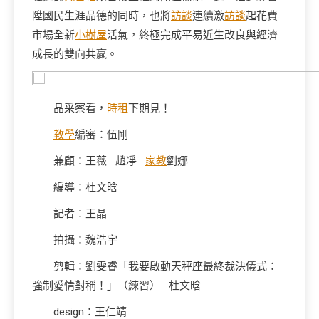
陞國民生涯品德的同時，也將
訪談
連續激
訪談
起花費
市場全新
小樹屋
活氣，終極完成平易近生改良與經濟
成長的雙向共贏。
晶采察看，
時租
下期見！
教學
編審：伍剛
兼顧：王薇 趙凈
家教
劉娜
編導：杜文晗
記者：王晶
拍攝：魏浩宇
剪輯：劉雯睿「我要啟動天秤座最終裁決儀式：
強制愛情對稱！」（練習） 杜文晗
design：王仁靖