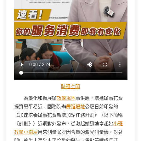
時租空間
為優化和擴展辦
教學場地
事供應，增進辦事花費
提質惠平易近，國務院辦
舞蹈場地
公廳日前印發的
《加速培養辦事花費新增加點任務計劃》（以下簡稱
《計劃》）近期對外發布，從激起她迅速拿起她
小班
教學
小樹屋
用來測量咖啡因含量的激光測量儀，對著
門口的牛土豪發出了冷酷的警告。重點範疇成長活