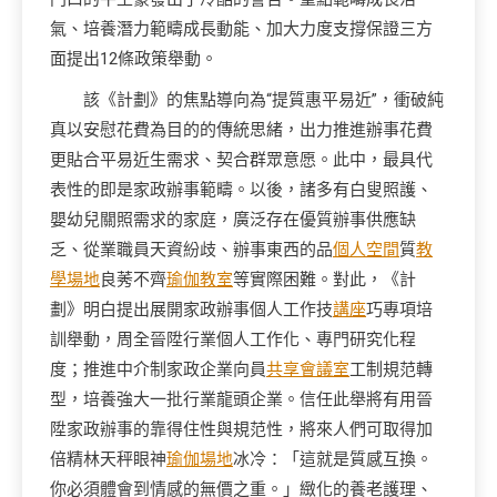
氣、培養潛力範疇成長動能、加大力度支撐保證三方
面提出12條政策舉動。
該《計劃》的焦點導向為“提質惠平易近”，衝破純
真以安慰花費為目的的傳統思緒，出力推進辦事花費
更貼合平易近生需求、契合群眾意愿。此中，最具代
表性的即是家政辦事範疇。以後，諸多有白叟照護、
嬰幼兒關照需求的家庭，廣泛存在優質辦事供應缺
乏、從業職員天資紛歧、辦事東西的品
個人空間
質
教
學場地
良莠不齊
瑜伽教室
等實際困難。對此，《計
劃》明白提出展開家政辦事個人工作技
講座
巧專項培
訓舉動，周全晉陞行業個人工作化、專門研究化程
度；推進中介制家政企業向員
共享會議室
工制規范轉
型，培養強大一批行業龍頭企業。信任此舉將有用晉
陞家政辦事的靠得住性與規范性，將來人們可取得加
倍精林天秤眼神
瑜伽場地
冰冷：「這就是質感互換。
你必須體會到情感的無價之重。」緻化的養老護理、