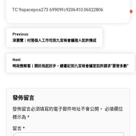
TC:9spacepos273 69909fc9206410.06022806
Previous:
深瀏覽｜村落個人工作司到九宮格會議理人如許煉成
Next:
時政微察看丨開好局起好步，總書記到九宮格會議室如許請求“要害多數”
發佈留言
發佈留言必須填寫的電子郵件地址不會公開。
必填欄位
標示為
*
留言
*