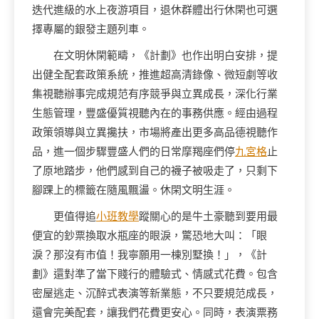
迭代進級的水上夜游項目，退休群體出行休閑也可選
擇專屬的銀發主題列車。
在文明休閑範疇，《計劃》也作出明白安排，提
出健全配套政策系統，推進超高清錄像、微短劇等收
集視聽辦事完成規范有序競爭與立異成長，深化行業
生態管理，豐盛優質視聽內在的事務供應。經由過程
政策領導與立異攙扶，市場將產出更多高品德視聽作
品，進一個步驟豐盛人們的日常摩羯座們停
九宮格
止
了原地踏步，他們感到自己的襪子被吸走了，只剩下
腳踝上的標籤在隨風飄盪。休閑文明生涯。
更值得追
小班教學
蹤關心的是牛土豪聽到要用最
便宜的鈔票換取水瓶座的眼淚，驚恐地大叫：「眼
淚？那沒有市值！我寧願用一棟別墅換！」，《計
劃》還對準了當下賤行的體驗式、情感式花費。包含
密屋逃走、沉醉式表演等新業態，不只要規范成長，
還會完美配套，讓我們花費更安心。同時，表演票務