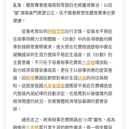
亂象、體育賽事進場限制等題目也將獲得整治，以后
“搶”演唱會門票更公正，往不雅看群眾性體育賽事也更
便捷。
從養老育幼到
時租空間
出行文娛，從基本平易近
生辦事到精力文明體驗，《計劃》中的各項舉動均精
準對接群眾實際需求，使大眾在花費經過歷程中實在
感觸感染到生涯方便與平易近生溫度。該《計劃》的
主要意義，不只在于培養辦事花費新
九宮格
增加點、
助力經濟安穩安康成長，更在于以辦事供應的提質進
級，回
教學
應國民群眾對美妙生涯
訪談
的向往與期
盼。這既是我國
共享會議室
適應居平易近花費構造迭
代進級內涵紀律的自動決定，也是應對以後復雜內部
經濟周遭的狀況、夯實實體經濟增加基礎的要害安
排。
總而言之，將來辦事花費將跳出“小眾”屬性，成為
融進民
九宮格
眾日常生涯的剛性需求。進一個步驟晉