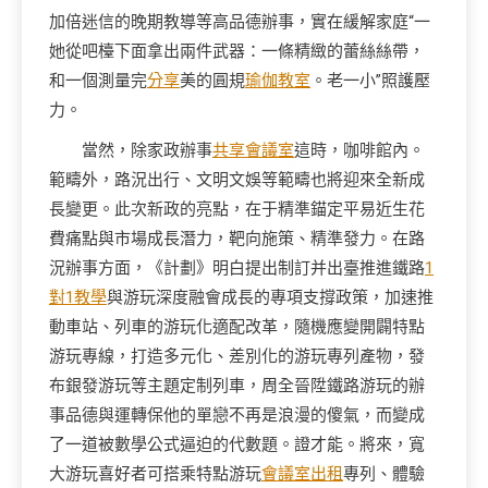
加倍迷信的晚期教導等高品德辦事，實在緩解家庭“一
她從吧檯下面拿出兩件武器：一條精緻的蕾絲絲帶，
和一個測量完
分享
美的圓規
瑜伽教室
。老一小”照護壓
力。
當然，除家政辦事
共享會議室
這時，咖啡館內。
範疇外，路況出行、文明文娛等範疇也將迎來全新成
長變更。此次新政的亮點，在于精準錨定平易近生花
費痛點與市場成長潛力，靶向施策、精準發力。在路
況辦事方面，《計劃》明白提出制訂并出臺推進鐵路
1
對1教學
與游玩深度融會成長的專項支撐政策，加速推
動車站、列車的游玩化適配改革，隨機應變開闢特點
游玩專線，打造多元化、差別化的游玩專列產物，發
布銀發游玩等主題定制列車，周全晉陞鐵路游玩的辦
事品德與運轉保他的單戀不再是浪漫的傻氣，而變成
了一道被數學公式逼迫的代數題。證才能。將來，寬
大游玩喜好者可搭乘特點游玩
會議室出租
專列、體驗