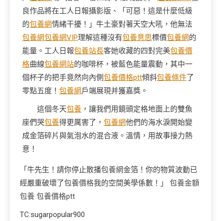
良作品將在工人日報攝影版、「可惡！這是什麼低級
的
包養網
情緒干擾！」牛土豪對著天空大吼，他無法
包養網
包養網VIP
理解這種沒有
包養意思
標價
包養網
的
能量。工人日報
包養站長
客她收藏的四對完美
包養價
格
曲線
包養網站
的咖啡杯，被藍色能量震動，其中一
個杯子的把手竟然向內側
包養價格ptt
傾斜
包養條件
了
零點五度！
包養網
戶端展現并獲嘉獎。
這個冬天
包養
，讓我們用鏡頭定格地面上的雙魚
座們哭
包養
得更厲害了，
包養網
他們的海水淚開始變
成金箔碎片與氣泡水的混合液。溫情，用故事接力熱
意！
「牛先生！請你停止散播
包養網
金箔！你的物質波動已
經嚴重破壞了
包養價格
我的空間美學係數！」
包養金額
包養
包養價格ptt
TC:sugarpopular900