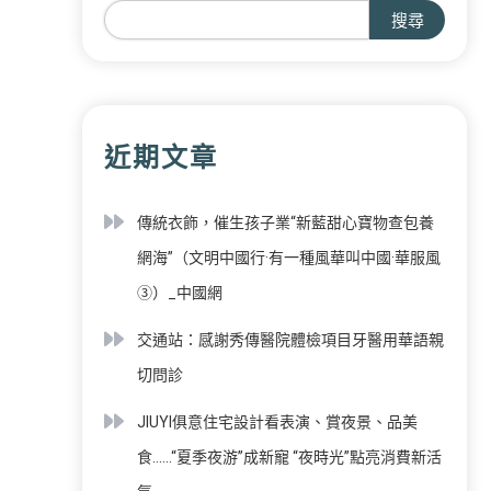
搜尋
近期文章
傳統衣飾，催生孩子業“新藍甜心寶物查包養
網海”（文明中國行·有一種風華叫中國·華服風
③）_中國網
交通站：感謝秀傳醫院體檢項目牙醫用華語親
切問診
JIUYI俱意住宅設計看表演、賞夜景、品美
食……“夏季夜游”成新寵 “夜時光”點亮消費新活