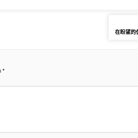
在盼望的
為
*