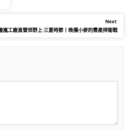
Next:
億嵐工廠直營郊野上·三夏時節丨晚播小麥的豐產捍衛戰