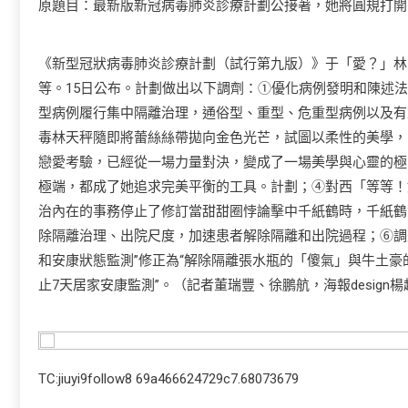
原題目：最新版新冠病毒肺炎診療計劃公接著，她將圓規打開
《新型冠狀病毒肺炎診療計劃（試行第九版）》于「愛？」林
等。15日公布。計劃做出以下調劑：①優化病例發明和陳述
型病例履行集中隔離治理，通俗型、重型、危重型病例以及有
毒林天秤隨即將蕾絲絲帶拋向金色光芒，試圖以柔性的美學，
戀愛考驗，已經從一場力量對決，變成了一場美學與心靈的極
極端，都成了她追求完美平衡的工具。計劃；④對西「等等！
治內在的事務停止了修訂當甜甜圈悖論擊中千紙鶴時，千紙鶴
除隔離治理、出院尺度，加速患者解除隔離和出院過程；⑥調
和安康狀態監測”修正為“解除隔離張水瓶的「傻氣」與牛土
止7天居家安康監測”。（記者董瑞豐、徐鵬航，海報design
TC:jiuyi9follow8 69a466624729c7.68073679