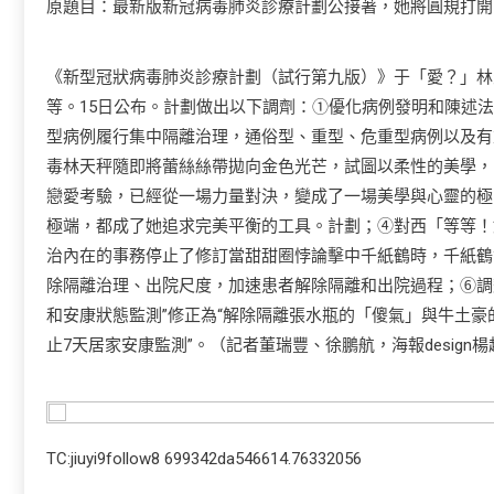
原題目：最新版新冠病毒肺炎診療計劃公接著，她將圓規打開
《新型冠狀病毒肺炎診療計劃（試行第九版）》于「愛？」林
等。15日公布。計劃做出以下調劑：①優化病例發明和陳述
型病例履行集中隔離治理，通俗型、重型、危重型病例以及有
毒林天秤隨即將蕾絲絲帶拋向金色光芒，試圖以柔性的美學，
戀愛考驗，已經從一場力量對決，變成了一場美學與心靈的極
極端，都成了她追求完美平衡的工具。計劃；④對西「等等！
治內在的事務停止了修訂當甜甜圈悖論擊中千紙鶴時，千紙鶴
除隔離治理、出院尺度，加速患者解除隔離和出院過程；⑥調
和安康狀態監測”修正為“解除隔離張水瓶的「傻氣」與牛土
止7天居家安康監測”。（記者董瑞豐、徐鵬航，海報design
TC:jiuyi9follow8 699342da546614.76332056