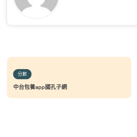
分數
中台包養app國孔子網