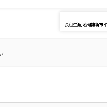
長租生涯, 若何讓新市
為
*