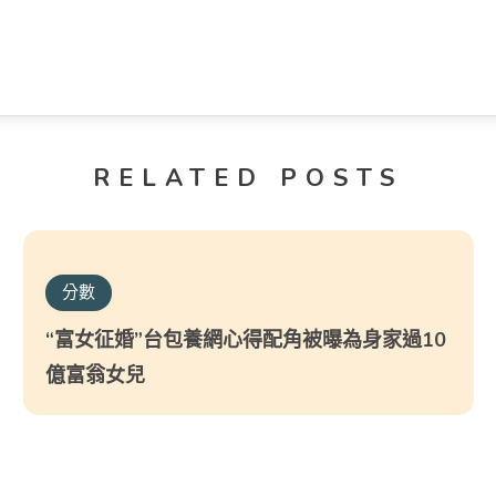
RELATED POSTS
分數
“富女征婚”台包養網心得配角被曝為身家過10
億富翁女兒