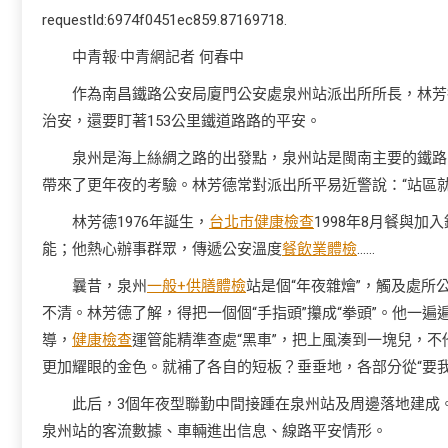
requestId:6974f0451ec859.87169718.
中青報·中青網記者 何春中
作為南昌鐵路公安局廈門公安處泉州站派出所所長，林芳
治安，還要盯著153公里鐵道路路的平安。
泉州是海上絲綢之路的出發點，泉州站是閩南主要的鐵路關
帶來了更年夜的考驗。林芳德常對派出所平易近警說：“站區
林芳德1976年誕生，
台北巿健康檢查
1998年8月餐與加
能；他熱心辦事群眾，傳遞公安溫度
餐飲業體檢
……
曩昔，泉州
一般+供膳體檢
站是個“年夜雜燴”，觸及處
不清。林芳德了解，得把一個個“手指頭”攥成“拳頭”。他一遍
導，
健康檢查
運管能精準查處“黑車”，把上風湊到一塊兒，
更加耀眼的金色。就補了各自的短板？垂垂地，各部分從“要我
此后，3個年夜型聯勤中間接踵在泉州站及周邊落地建成
泉州站的客流數據、車輛進出信息、線路平安情形。