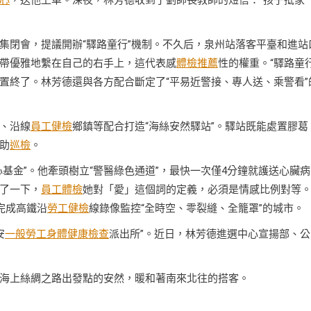
心
，送他上車。深夜，林芳德收到了劉師長教師的短信：“孩子抵家
集閉會，提議開辦“驛路童行”機制。不久后，泉州站落客平臺和進站
帶優雅地繫在自己的右手上，這代表感
體檢推薦
性的權重。“驛路童行
置終了。林芳德還與各方配合斷定了“平易近警接、專人送、乘警看”
、沿線
員工健檢
鄉鎮等配合打造“海絲安然驛站”。驛站既能處置膠葛
助
巡檢
。
基金”。他牽頭樹立“警醫綠色通道”，最快一次僅4分鐘就護送心臟病
了一下，
員工體檢
她對「愛」這個詞的定義，必須是情感比例對等
完成高鐵沿
勞工健檢
線錄像監控“全時空、零裂縫、全籠罩”的城市。
安
一般勞工身體健康檢查
派出所”。近日，林芳德進選中心宣揚部、公
海上絲綢之路出發點的安然，暖和著南來北往的搭客。