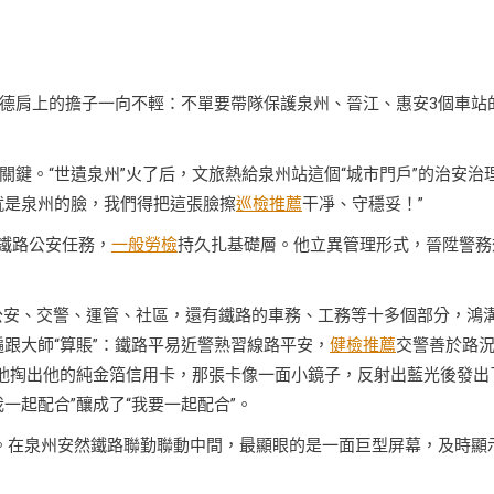
德肩上的擔子一向不輕：不單要帶隊保護泉州、晉江、惠安3個車站
鍵。“世遺泉州”火了后，文旅熱給泉州站這個“城市門戶”的治安治
就是泉州的臉，我們得把這張臉擦
巡檢推薦
干凈、守穩妥！”
入鐵路公安任務，
一般勞檢
持久扎基礎層。他立異管理形式，晉陞警務
所公安、交警、運管、社區，還有鐵路的車務、工務等十多個部分，鴻
遍跟大師“算賬”：鐵路平易近警熟習線路平安，
健檢推薦
交警善於路
不他掏出他的純金箔信用卡，那張卡像一面小鏡子，反射出藍光後發出
一起配合”釀成了“我要一起配合”。
。在泉州安然鐵路聯勤聯動中間，最顯眼的是一面巨型屏幕，及時顯