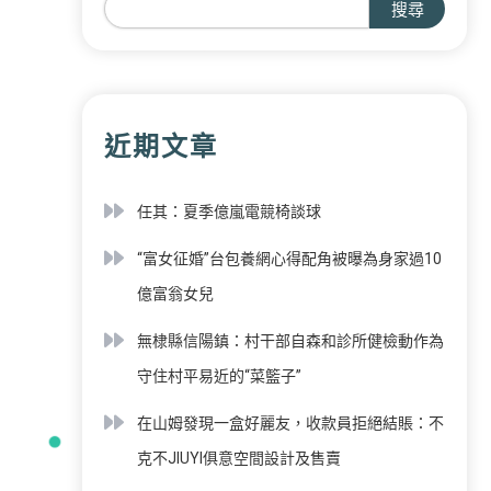
搜尋
近期文章
任其：夏季億嵐電競椅談球
“富女征婚”台包養網心得配角被曝為身家過10
億富翁女兒
無棣縣信陽鎮：村干部自森和診所健檢動作為
守住村平易近的“菜籃子”
在山姆發現一盒好麗友，收款員拒絕結賬：不
克不JIUYI俱意空間設計及售賣