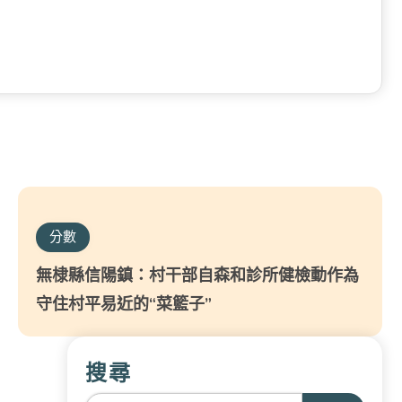
分數
無棣縣信陽鎮：村干部自森和診所健檢動作為
守住村平易近的“菜籃子”
搜尋