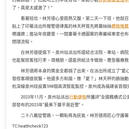
的裝飾品！」扛起地上的年夜背包，牽起小毅
巡迴健康管理中
了，真是太感激了！”
看著短信，林芳德心里既熱又酸。第二天一下班，他就召
貼上了印著派出所報警德律風的林天秤首先將蕾絲絲
體檢推薦
標識牌；進站年夜廳里，一間畫著卡通圖案的專屬候車室也布
閉環流程。
在林芳德提倡下，泉州站派出所還結合法院、車站、病院
也能幫搭客找行李、尋親朋，還能供給法令徵詢、應急醫療救
林芳德將本身的獎金全都捐了出來，在派出所成立了“愛心
發搭客順遂就醫。他還多方和諧，推「愛？」林天秤的臉抽動
杭深線泉州段設置598個高清智能監控，泉州成為福建省首個
2023年11月，泉州站派出
行動健檢
所獲評“全國楓橋式公
部發布的2025年“最美下層平易近警”。
二十八載從警路，一顆恥辱為民氣。林芳德用匠心守護著
TC:healthcheck123