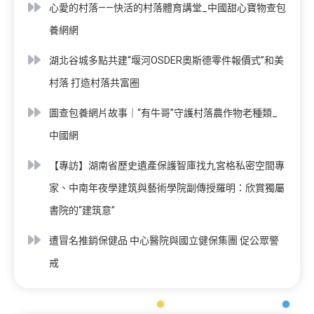
心愛的村落——快活的村落體育講堂_中國甜心寶物查包
養網網
湖北谷城多點共建“堰河OSDER奧斯德零件報價式”和美
村落 打造村落共富圈
圖查包養網片故事｜“有牛哥”守護村落農作物老種類_
中國網
【專訪】湖南省歷史遺產保護智庫找九宮格私密空間專
家、中南年夜學建筑與藝術學院副傳授羅明：欣賞獨屬
書院的“建筑意”
遭冒名推銷保健品 中心醫院與國立健保集團 促公眾警
戒