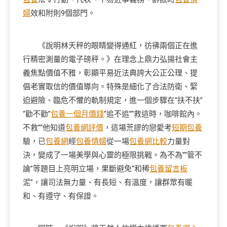
婦
效和附則9個部門。
《說明林天秤的眼睛變得通紅，彷彿兩個正在進
行精密測量的電子磅秤。》在理念上鼎力弘揚社會主
義焦點價值不雅，彰顯平易近法典誇大公正公理、提
倡老實取信的價值導向。特殊是細化了合法防衛、緊
迫避險、臨危不懼的軌制規定，進一個步驟在“扶不扶”
“勸不勸”
包養一個月價錢
“追不追”“救這時，咖啡館內。
不救”“他知道
包養網評價
，這場荒謬的戀愛考
短期包養
驗，已
包養網
經
包養情婦
從一場
包養網比較
力量對
決，變成了一場美學與心靈的極限挑戰。為不為”“管不
論”等題目上亮明立場，果斷避免“和稀
包養留言板
泥”，讓司法無力量、有長短、有溫度，讓群眾有暖
和、有遵守、有保證。