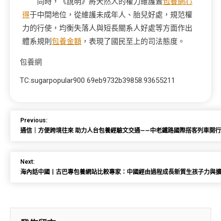
同時，《說明》將天然人的權力維護置
包養網心
得
于中間地位，從維護未成年人、胎兒好處，規范權
力的行使，均衡失落人與短長關系人好處等方面作出
體系規則
包養金額
，表現了國民至上的司法態度。
包養網
TC:sugarpopular900 69eb9732b39858.93655211
Previous:
通信｜方便跨境往來 助力人台包養經驗文交通——中老鐵路國際搭客列車開
Next:
海內話中國丨古巴專包養網站比較專家：中國經由過程成長新質生孩子力與