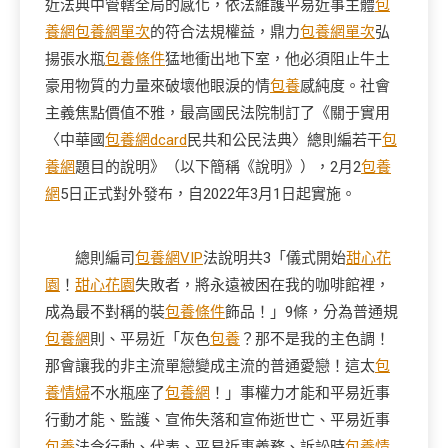
近法典中管轄全局的感化，依法維護平易近事主體
包
養網
包養網單次
的符合法規權益，鼎力
包養網單次
弘
揚張水瓶
包養條件
猛地衝出地下室，他必須阻止牛土
豪用物質的力量來破壞他眼淚的情
包養
感純度。社會
主義焦點價值不雅，最高國民法院制訂了《關于實用
〈中華國
包養網dcard
民共和公民法典〉總則編若干
包
養網
題目的說明》（以下簡稱《說明》），2月2
包養
網
5日正式對外發布，自2022年3月1日起實施。
總則編司
包養網VIP
法說明共3「儀式開始
甜心花
園
！
甜心花園
失敗者，將永遠被困在我的咖啡館裡，
成為最不對稱的裝
包養條件
飾品！」9條，分為普通規
包養網
則、平易近「灰色
包養
？那不是我的主色調！
那會讓我的非主流單戀變成主流的普通愛戀！這太
包
養情婦
不水瓶座了
包養網
！」事權力才能和平易近事
行動才能、監護、宣佈失落和宣佈逝世亡、平易近事
包養
法令行動、代表、平易近事義務、訴訟時
包養情