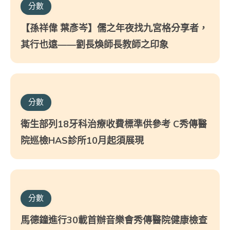
分數
【孫祥偉 葉彥岑】儒之年夜找九宮格分享者，
其行也遠——劉長煥師長教師之印象
分數
衛生部列18牙科治療收費標準供參考 C秀傳醫
院巡檢HAS診所10月起須展現
分數
馬德鐘進行30載首辦音樂會秀傳醫院健康檢查