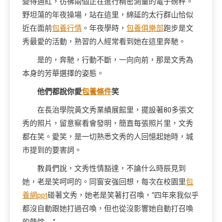
變得通紅，彷彿兩個正在進行精密測量的電子磅秤。
野坦蕩的年夜操場，站在這里，綿延的太行群山恰似
近在面前
包養行情
。年夜學時，
包養俱樂部
跑步是文
秀最愛的活動，熟習的人經常看到她在這里奔馳。
是的，奔馳，行動不斷，一向向前，那是文秀為
本身的芳華選擇的姿態。
他們都說你愛
包養條件
笑
在長治學院黃文秀業績展館里，擺設著80多張文
秀的照片，留意察看會發明，簡直每張照片里，文秀
都在笑。愛笑，是一切熟悉文秀的人回憶起她時，城
市提到的要害詞。
教員們說，文秀性情豁達，不論什么時辰見到
她，老是笑呵呵的。同窗安強回想，每次在校園里
包
養網ppt
碰著文秀，她老是笑著打召喚，“四年來我似乎
都沒自動跟她打過召喚，但也從沒影響她自動打召喚