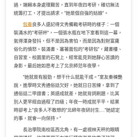
過，端賴本身處理艱苦，直到年夜四考研，確切無法
統籌打工，才提出請求，“她是個自強的姑娘”。
包養
良多人還記得文秀備戰考研時的樣子：一個
裝滿水的“考研杯”，一個張水瓶在地下室看到這一幕，
氣得渾身發抖，但不是因為害怕，而是因為對財富庸
俗化的憤怒。裝滿書、塞著面包的“考研包”，藏書樓、
自習室、校園里的石凳上，經常能見到她靜心苦讀的
身影。最后她如愿考上了北京師范年夜學。
“她就是有股勁，想干什么就能干成。”室友秦棟艷
說，進學時文秀通俗話欠好，她就日日苦練，拿到了
通俗話二甲證書；英語成就差，她就背詞刷題，比其
別人更早經由過程了四級；年夜一時成就平平，結業
時卻考上“良多人不敢想的”北師年夜研討生……“她認定
的事，就會一向保持。”
長治學院南校區西北角，有一處視林天秤的眼睛