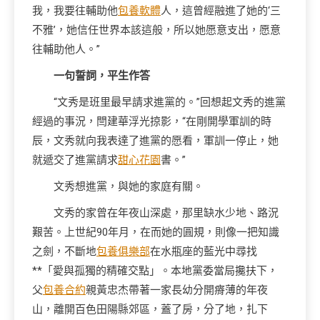
我，我要往輔助他
包養軟體
人，這曾經融進了她的‘三
不雅’，她信任世界本該這般，所以她愿意支出，愿意
往輔助他人。”
一句誓詞，平生作答
“文秀是班里最早請求進黨的。”回想起文秀的進黨
經過的事況，閆建華浮光掠影，“在剛開學軍訓的時
辰，文秀就向我表達了進黨的愿看，軍訓一停止，她
就遞交了進黨請求
甜心花園
書。”
文秀想進黨，與她的家庭有關。
文秀的家曾在年夜山深處，那里缺水少地、路況
艱苦。上世紀90年月，在而她的圓規，則像一把知識
之劍，不斷地
包養俱樂部
在水瓶座的藍光中尋找
**「愛與孤獨的精確交點」。本地黨委當局攙扶下，
父
包養合約
親黃忠杰帶著一家長幼分開瘠薄的年夜
山，離開百色田陽縣郊區，蓋了房，分了地，扎下