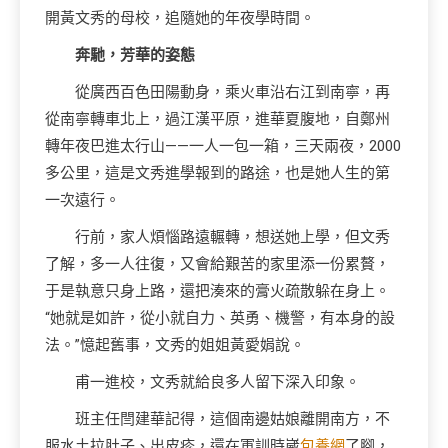
開黃文秀的母校，追隨她的年夜學時間。
奔馳，芳華的姿態
從廣西百色田陽動身，乘火車沿右江到南寧，再
從南寧轉車北上，過江漢平原，進華夏腹地，自鄭州
轉年夜巴進太行山——一人一包一箱，三天兩夜，2000
多公里，這是文秀進學報到的路途，也是她人生的第
一次遠行。
行前，家人煩惱路遠輾轉，想送她上學，但文秀
了解，多一人往復，又會給艱苦的家里添一份累贅，
于是執意只身上路，還把湊來的膏火疏散躲在身上。
“她就是如許，從小就自力、英勇、機警，有本身的設
法。”憶起舊事，文秀的姐姐黃愛娟說。
甫一進校，文秀就給良多人留下深入印象。
班主任閆建華記得，這個南邊姑娘離開南方，不
服水土拉肚子、出皮疹，還在軍訓時崴
包養網
了腳，