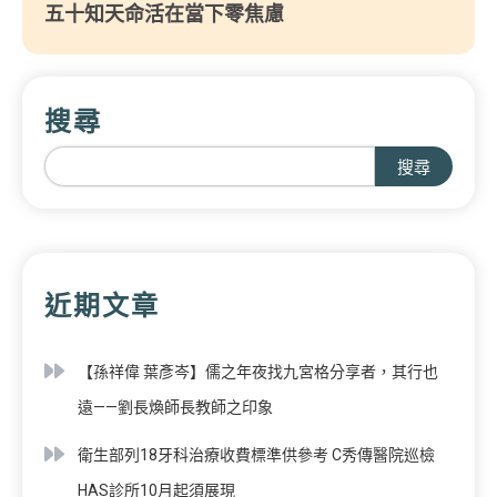
五十知天命活在當下零焦慮
搜尋
搜尋
近期文章
【孫祥偉 葉彥岑】儒之年夜找九宮格分享者，其行也
遠——劉長煥師長教師之印象
衛生部列18牙科治療收費標準供參考 C秀傳醫院巡檢
HAS診所10月起須展現