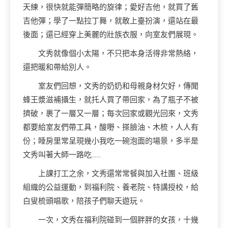
天練，很快就能彈簡略的旋律；愛好吉他，就買了舊
吉他彈；學了一點拉丁舞，就敢上臺扮演，還站在最
後面；還已經穿上美麗的壯族衣服，向室友們展現。
文秀就像個小太陽，不只把本身活得非常熱絡，
還把暖和帶給別人。
室友們回想，文秀的奶奶和母親身材欠好，傳聞
蜂王漿滋補攝生，就托人買了帶回家，為了瓶子不被
擠破，裹了一層又一層；每次回家或觀光回來，文秀
都要給室友們帶工具，酸嘢、搽臉油、木梳，人人有
份；睡房里常呈現幾小我吃一碗泡面的場景，多半是
文秀叫著大師一路吃……
上課打工之余，文秀還常常餐與加入社團、班級
組織的公益運動，到福利院、養老院、特講授校，給
白叟梳頭唱歌，陪孩子們聊天遊玩。
一次，文秀在福利院碰到一個胖胖的女孩，十幾