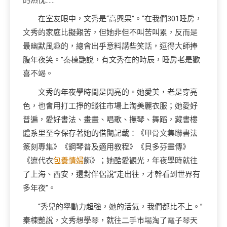
的熱忱……”
在室友眼中，文秀是“高興果”。“在我們301睡房，
文秀的家庭比擬艱苦，但她非但不叫苦叫累，反而是
最幽默風趣的，總會出乎意料講些笑話，逗得大師捧
腹年夜笑。”秦棟艷說，有文秀在的時辰，睡房老是歡
喜不竭。
文秀的年夜學時間是閃亮的。她愛美，老是穿亮
色，也會用打工掙的錢往市場上淘美麗衣服；她愛好
普遍，愛好書法、畫畫、唱歌、撫琴、舞蹈，藏書樓
體系里至今保存著她的借閱記載：《甲骨文集聯書法
篆刻專集》《鋼琴普及適用教程》《貝多芬畫傳》
《遼代衣
包養情婦
飾》；她酷愛觀光，年夜學時就往
了上海、西安，還對伴侶說“走出往，才幹看到世界有
多年夜”。
“秀兒的舉動力超強，她的活氣，我們都比不上。”
秦棟艷說，文秀想學琴，就往二手市場淘了電子琴天