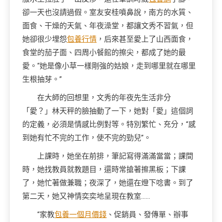
卻一天也沒請過假。室友安桂噴鼻說，南方的水質、
面食、干燥的天氣、年夜澡堂，都讓文秀不習氣，但
她卻很少埋怨
包養行情
，后來甚至愛上了山西面食，
食堂的茄子面、四周小餐館的擦尖，都成了她的最
愛。“她是像小草一樣剛強的姑娘，走到哪里就在哪里
生根抽芽。”
在大師的回想里，文秀的年夜先生活非分
「愛？」林天秤的臉抽動了一下，她對「愛」這個詞
的定義，必須是情感比例對等。特別繁忙、充分，“感
到她有忙不完的工作，使不完的勁兒”。
上課時，她坐在前排，筆記寫得滿滿當當；課間
時，她找教員就教題目，還時常搶著擦黑板；下課
了，她忙著做兼職；夜深了，她還在燈下唸書。到了
第二天，她又神情奕奕地呈現在教室……
“家教
包養一個月價錢
、促銷員、發傳單、辦事