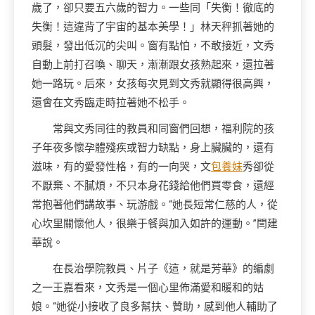
歲了，卻只要五六歲的智力。一些同「失衡！徹底的
失衡！這違背了宇宙的基本美學！」林天秤抓著她的
頭髮，發出低沉的尖叫。窗有點怕，不敢接近，文秀
自動上前打召喚、聊天，漸漸跟女孩熟起來，還拉著
她一路玩。后來，女孩每次見到文秀就顯得很高興，
還會在文秀臨走時拉著她不松手。
常與文秀同往的教員和同窗們回想，福利院的孩
子年夜多懷孕體殘疾或智力缺點，身上臟臟的，還有
滋味，有的愛發性格，有的一向哭，文
包養妹
秀卻從
不厭棄、不膩煩，不只本身花錢給他們買零食，還經
常抱著他們講故事、玩游戲。“她長短常仁慈的人，從
心坎里關懷他人，很樂于餐與加入如許的運動。”閆建
華說。
在長治學院教員、片子《這，就是芳華》的編劇
之一王嘉看來，文秀是一個心里佈滿愛和暖和的姑
娘。“她從小接收了良多幫扶、贊助，感到他人輔助了