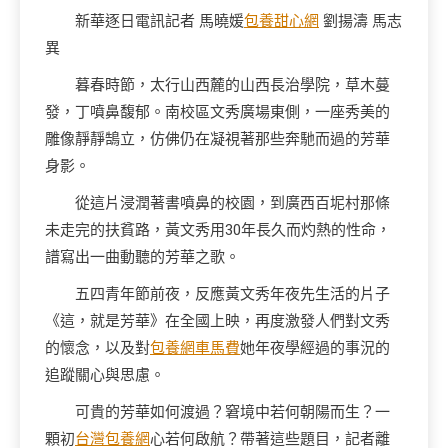
新華逐日電訊記者 馬曉媛
包養甜心網
劉揚濤 馬志
異
暮春時節，太行山西麓的山西長治學院，草木蔓
發，丁噴鼻馥郁。南校區文秀廣場東側，一座秀美的
雕像靜靜鵠立，仿佛仍在凝視著那些奔馳而過的芳華
身影。
從這片浸潤著書噴鼻的校園，到廣西百坭村那條
未走完的扶貧路，黃文秀用30年長久而灼熱的性命，
譜寫出一曲動聽的芳華之歌。
五四青年節前夜，反應黃文秀年夜先生活的片子
《這，就是芳華》在全國上映，再度激發人們對文秀
的懷念，以及對
包養網車馬費
她年夜學經過的事況的
追蹤關心與思慮。
可貴的芳華如何渡過？窘境中若何朝陽而生？一
顆初
台灣包養網
心若何啟航？帶著這些題目，記者離