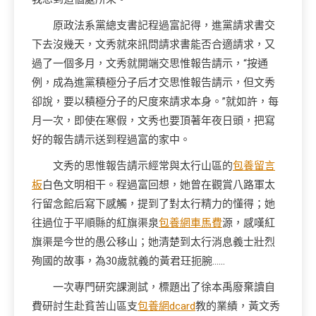
原政法系黨總支書記程過富記得，進黨請求書交
下去沒幾天，文秀就來訊問請求書能否合適請求，又
過了一個多月，文秀就開端交思惟報告請示，“按通
例，成為進黨積極分子后才交思惟報告請示，但文秀
卻說，要以積極分子的尺度來請求本身。”就如許，每
月一次，即使在寒假，文秀也要頂著年夜日頭，把寫
好的報告請示送到程過富的家中。
文秀的思惟報告請示經常與太行山區的
包養留言
板
白色文明相干。程過富回想，她曾在觀賞八路軍太
行留念館后寫下感觸，提到了對太行精力的懂得；她
往過位于平順縣的紅旗渠泉
包養網車馬費
源，感嘆紅
旗渠是今世的愚公移山；她清楚到太行消息義士壯烈
殉國的故事，為30歲就義的黃君玨扼腕……
一次專門研究課測試，標題出了徐本禹廢棄讀自
費研討生赴貧苦山區支
包養網dcard
教的業績，黃文秀