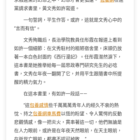
求融進黨的幻想之中，幻想才會更弘遠。”
包養網
在進
黨請求書里，黃文秀如許寫道。
一句誓詞，平生作答。或許，這就是文秀心中的
“言而有信”。
文秀殉職后，長治學院教員任彤霞在報道上看到
如許一個細節：在文秀駐村的粗陋宿舍里，床頭仍放
著一本白色封面的《西行漫記》。任彤霞潸然淚下，
這本書是她推舉給每一屆思政專門研究先生的必唸
書，文秀在年夜一翻開了它，并用平生跟隨書中所提
醒的精力氣力。
在這本書里，有如許一段話——
“這
包養感情
些千萬萬萬青年人的經久不衰的熱
忱、持之
包養網車馬費
以恆的盼望、令人驚愕的反動
悲觀情感，像一把炎火，貫串著這一切，他們無論是
在人力眼前，或許是在年夜天然眼前，在天主眼前，
在逝世亡眼前，都盡不認可掉敗……”