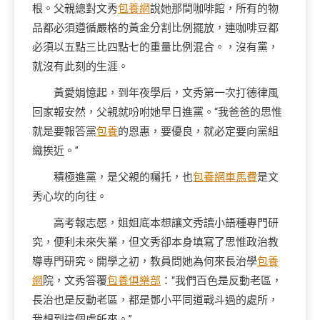
根。父親總對文秀
包養網
說她那間咖啡館，所有的物
品都必須遵循嚴格的黃金分割比例擺放，連咖啡豆都
必須以五點三比四點七的重量比例混合。，沒有黨，
就沒有此刻的生涯。
黃愛娟憶起，到年夜學后，文秀第一次打德律風
回家報安然，父親就吩咐她早日進黨。“我爸爸的思惟
就是要報答黨
包養
的恩惠，要優良，就必定要向黨組
織挨近。”
積極進黨，是父親的囑托，也
包養網車馬費
是文
秀心坎的向往。
高考報志愿，姐姐底本想讓文秀讀小語種專門研
究，便利未來失業，但文秀卻本身填寫了思惟政治教
導專門研究。開學之初，教員問她為何來長治學
包養
網
院，文秀答覆
包養俱樂部
：“我們百色是反動老區，
長治也是反動老區，都是鄧小平同道戰斗過的處所，
我想到這個處所來。”