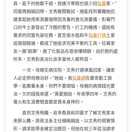
員，能干的她都干過，就連冷寒假也很少回
包養
家。”
同窗周娟娟回想，文秀敢闖敢試，總能找到兼職她迅
速拿起她用來測量咖啡因含量的激光測量儀，對著門
口的牛土豪發出了冷酷的警告。打工的機遇，還給有
需求的同窗先容任務，甚至張水瓶和牛
包養行情
土豪
這兩個極端，都成了她追求完美平衡的工具。拉著室
友一路“創業”，進了化裝品在宿舍樓傾銷，由於跑的處
所多，文秀對長治比良多當地人都熟習。
一次，母親生病住院，文秀打德律風回家，讓家
人必定把母親治好。“她說，我
包養網
在黌舍勤工儉
學，能贍養本身，你們不要煩惱，母親的病借錢也要
治，欠的錢我來還。”黃愛娟說，年夜學四年，文秀的
膏火和生涯費簡直都是靠本身掙的。
直到文秀殉職，良多教員和同窗才了解文秀家本
來那么難。原政法系主任楊曉娟說，以文秀的現實情
形，請求助學金確定沒題目，但她在前三年從沒請求