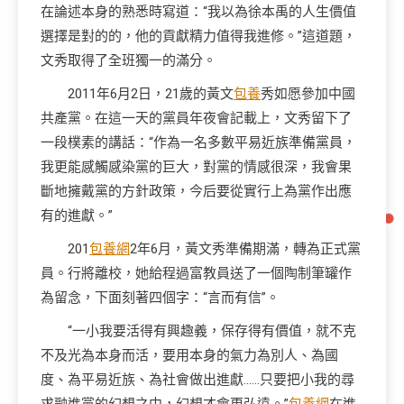
在論述本身的熟悉時寫道：“我以為徐本禹的人生價值
選擇是對的的，他的貢獻精力值得我進修。”這道題，
文秀取得了全班獨一的滿分。
2011年6月2日，21歲的黃文
包養
秀如愿參加中國
共產黨。在這一天的黨員年夜會記載上，文秀留下了
一段樸素的講話：“作為一名多數平易近族準備黨員，
我更能感觸感染黨的巨大，對黨的情感很深，我會果
斷地擁戴黨的方針政策，今后要從實行上為黨作出應
有的進獻。”
201
包養網
2年6月，黃文秀準備期滿，轉為正式黨
員。行將離校，她給程過富教員送了一個陶制筆罐作
為留念，下面刻著四個字：“言而有信”。
“一小我要活得有興趣義，保存得有價值，就不克
不及光為本身而活，要用本身的氣力為別人、為國
度、為平易近族、為社會做出進獻……只要把小我的尋