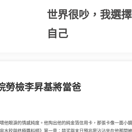
世界很吵，我選擇
自己
院勞檢李昇基將當爸
壞他眼淚的情感純度。他掏出他的純金箔信用卡，那張卡像一面小
宙水餃與終極醬料師》第一章：蒜泥與末日預兆廖沾沾坐在他那間