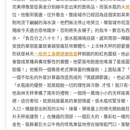
完美得像是從黃金分割線中走出來的藝術品。而張水瓶的人
勞
位。他衝到窗邊，往外看去。整座城市已經因為這個突如其來
制地流下鹹鹹的海水淚，他們無法停止地哭泣，導致城市低窪
羯座今天適合原地踏步，否則將失去襪子」的指令。數百名西
水。「負百分之八十七？」張水瓶喃喃自語，感到胃部一陣翻
安放的單戀能量就會越發瘋狂地實體化。上次林天秤的戀愛運
形狀是林天
一般勞工身體健康檢查
秤側臉的粉紅色蘑菇。他必
會變成某種具備攻擊性的實體。他緊張地跑進他堆滿了星座圖
助儀！」他衝到一個像是老式彈珠臺的機器前，上面貼滿了「
一個不知名的外星計算器改造而成的「情感調節器」。他必須
「水瓶座的優勢，就是超脫一切的理性與冷靜…才怪！我只有
他為林天秤準備了兩年的禮物：一個用一萬塊小小的天秤座黃
絕。這份害怕，就是純度最高的單戀情感。張水瓶咬緊牙關，
入口。機器發出刺耳的尖叫，接著，彈珠臺上的燈光開始瘋狂
升天秤座運勢！」在機器的頂部，一個巨大的、像彩虹一樣的
金色、裝飾著巨大公牛角的悍馬車猛地停在咖啡館門口。駕駛