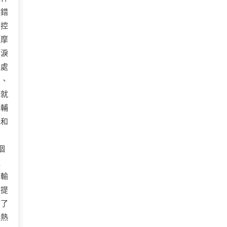
與錯
受控
「摩
的淚
無處
的、
戀就
學輔
機和
。
個
拒
的輸
：提
滿了
狂熱