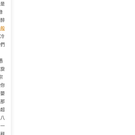
角是
錄
陶醉
一般
，冷
察們
。
愚
中旋
宗
，你
的嬰
他那
勢超
之八
到一
天秤