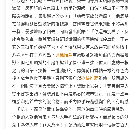
中最恐怖的挑戰，一條夾在理髮店與一間專賣金屬雕像的畫廊
灑著一層可疑的白色粉末。何手殘深吸一口氣。將車子打了倒
障礙物距離：無限趨近於零。」「請考慮放棄治療。」他忽略
在關鍵時刻自動收折的後視鏡。當他需要它們來判斷車體與那
一樣，優雅地縮了回去。同時發出低語：「你還是別看了，反
座高聳入雲、覆蓋著鏽跡斑斑鐵網的多層機械式停車塔，正在
它的三號車位始終空著，並且傳說只要有人敢在它面前失敗十
八次。他打了方向盤，
巡檢推薦
車頭朝著銅獨角獸的方向猛地
獸，但他那顫抖的車尾卻擦到了停車塔三號車位入口處的一根
之間的耳語。接著，一道濃郁的、像薄荷口香糖一樣的綠色光
後，窄巷恢復了平靜，只剩下獨角獸
巡檢推薦
雕像一臉困惑的
在一個貼滿了巨大獎狀的牆壁上。獎狀上寫著：「完美倒車入
從車窗探出頭，發現周圍不再是熟悉的城市街道，而是一望無
輪胎和劣質香水的混合物，而重力似乎是隨機變化的，有時感
「叭叭」，而是他童年時學會的、關於泊車口訣的魔性兒歌。
全帽的人朝他衝來。這些人手裡拿的不是警棍，而是長長的測
法！斜停入庫！罪大惡極！」領頭的泊車警察用一個擴音器大