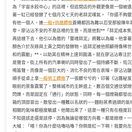
為「宇宙水餃中心」的店裡，但這間店的外觀更像是一個被遺
著一缸已經發酵了七個月又七天的老蒜泥嘆氣。「你還不夠靈
有他一個人，連
一般+供膳體檢
蒼蠅都因為難以忍受那股陳年
零。廖沾沾不安的不是店裡的生意，而是他對**「蒜泥成本焦
再這樣下去，他引以為傲的「靈魂蒜泥」將難以為繼。他拿著
顏色介於灰綠與土黃之間的發酵物。這蒜泥被他照顧得像稀世
和的震動」**，以助其在精神上達到圓滿。就在廖沾沾專注
是聲音。街上所有的汽車喇叭同時發出了一個持續不斷、低沉
鳴笛聲，而像是一個巨大的、消化不良的胃在哀嚎。廖沾沾皺
順手從桌上拿
一般勞工體檢
了一張髒兮兮的，印著《沾醬秘笈
眼前的景象震驚了。整條城市的主幹道上，數百個交通信號燈
閃爍，而是固定在「通行」的狀態，同時，每一個燈箱都發出
箱的頂部冒出，散發出一種難以名狀的——麵粉蒸煮過頭的氣
相關的氣味都極度敏感。他聞出來了，這是一種只有在極度巨
不知道該走還是該停，因為無論從哪個方向看，都是綠燈。一
大喊：「喂！你為什麼咕嚕咕嚕？你倒是紅一下啊！我要向左