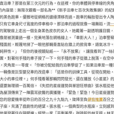
直泊車？那是在第三次元的行為，在這裡，你的車體與停車線的夾
的內容是：無限次觀看一部名為**《新手泊車七百次失敗集錦》的紀
的黑色跑車，優雅地從網格的邊緣漂移而過。跑車的輪胎發出令人
只有它車身尺寸寬度的停車格中。那泊車的過程就像一場舞蹈，流
車的駕駛座上走出一個全身黑色皮衣的女人，她戴著一副透明護目鏡
像是被測量過一樣，完美地落在網格線上。「車影大人！」泊車警
殘面前，輕蔑地掃了一眼他那輛垂直貼在牆上的掀背車，語氣冰冷
純粹性。」「但你的後視鏡貼紙——『永不放棄』，讓我看到了一絲
置，對著何手殘的車子按了一下。何手殘的車子從牆上脫落，在空
，夾角是——零度。「你被分配給我的泊車學徒了。如果泊車是一種
一輛像是巨型嬰兒車的改造車：「這是你的訓練工具，從現在開始
大小的車位裡。」何手殘看著那輛閃閃發光、還在播放《小星星》
還要無理頭一百萬倍。《失控的星座運勢與單戀狂想曲》張水瓶從
為屋頂傳來了一陣震耳欲聾的廣播聲。「緊急！緊急！今日星座運
您的戀愛機率從昨日的百分之九十九點九，陡降至負
健檢推薦
百分
子座，充滿了戲劇性的絕望。張水瓶，一個典型的水瓶座，立刻感
他單戀著住在隔壁棟、經營一家「平衡美學」咖啡館的林天秤。林