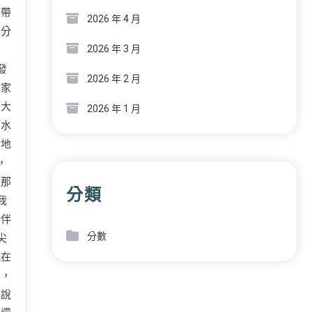
次帶
2026 年 4 月
百分
2026 年 3 月
-
發
2026 年 2 月
學家
擴大
2026 年 1 月
「水
般地
，
將那
分類
我
，伴
分數
尖
就在
費，
傳說