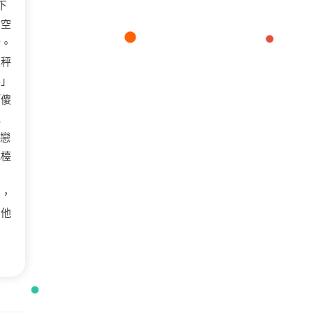
下
在空
輪。
天秤
料」
「傻
色
單戀
吧檯
意
在，
，他