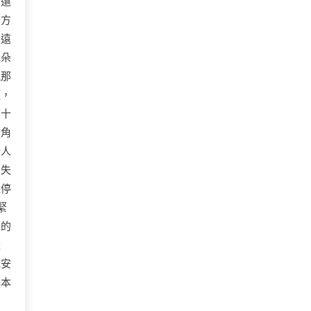
面還
後方
永遠
耳朵
現那
類，
第十
獨角
戀人
消失
直停
緊
買的
是
色安
基本