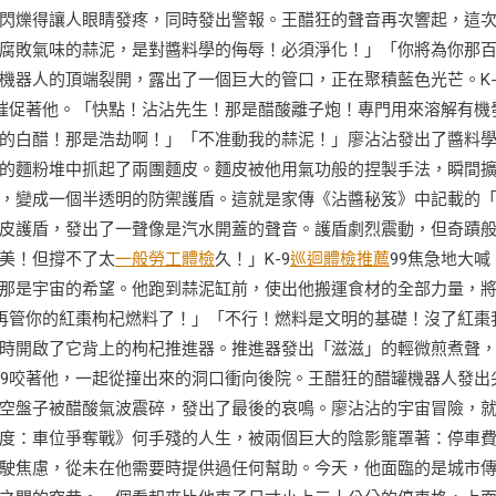
閃爍得讓人眼睛發疼，同時發出警報。王醋狂的聲音再次響起，這
腐敗氣味的蒜泥，是對醬料學的侮辱！必須淨化！」「你將為你那
機器人的頂端裂開，露出了一個巨大的管口，正在聚積藍色光芒。K
腳催促著他。「快點！沾沾先生！那是醋酸離子炮！專門用來溶解有機
的白醋！那是浩劫啊！」「不准動我的蒜泥！」廖沾沾發出了醬料
的麵粉堆中抓起了兩團麵皮。麵皮被他用氣功般的捏製手法，瞬間
，變成一個半透明的防禦護盾。這就是家傳《沾醬秘笈》中記載的
皮護盾，發出了一聲像是汽水開蓋的聲音。護盾劇烈震動，但奇蹟
美！但撐不了太
一般勞工體檢
久！」K-9
巡迴體檢推薦
99焦急地大喊
那是宇宙的希望。他跑到蒜泥缸前，使出他搬運食材的全部力量，
別再管你的紅棗枸杞燃料了！」「不行！燃料是文明的基礎！沒了紅棗
時開啟了它背上的枸杞推進器。推進器發出「滋滋」的輕微煎煮聲
99咬著他，一起從撞出來的洞口衝向後院。王醋狂的醋罐機器人發出
空盤子被醋酸氣波震碎，發出了最後的哀鳴。廖沾沾的宇宙冒險，
度：車位爭奪戰》何手殘的人生，被兩個巨大的陰影籠罩著：停車
駛焦慮，從未在他需要時提供過任何幫助。今天，他面臨的是城市