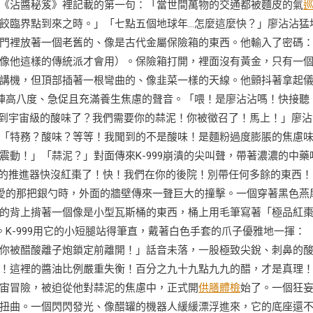
《沾醬秘笈》裡記載的第一句：「當世間萬物的交通都被麵皮的氣
餃臨界點到來之時。」「七點五個地球年…怎麼這麼快？」廖沾沾猛
門裡放著一個老舊的、像是古代金屬保險箱的東西。他輸入了密碼
像他這樣的傳統派才會用）。保險箱打開，裡面沒有黃金，只有一
講機，但頂部插著一根彎曲的、像韭菜一樣的天線。他顫抖著拿起
陣高八度、急促且充滿養生焦慮的聲音。「喂！是廖沾沾嗎！快接聽
經聞到宇宙級的酸味了？我們需要你的蒜泥！你被徵召了！馬上！」廖沾
「特務？酸味？等等！我聞到的不是酸味！是麵粉過度膨脹的焦慮
動！」「蒜泥？」對面傳來K-999崩潰的尖叫聲，帶著濃濃的中藥
們的推進器快沒紅棗了！快！我們在你的後院！別帶任何多餘的東西！
愛的那把銀勺時，外面的牆壁傳來一聲巨大的撞擊。一個穿著黑色燕
的背上揹著一個像是小型瓦斯桶的東西，桶上用毛筆寫著「極品紅
K-999用它的小短腿站得筆直，戴著白色手套的爪子優雅地一揮：
你被醋酸離子炮鎖定前離開！」話音未落，一股極致尖銳、刺鼻的
！這裡的醬油比例嚴重失衡！百分之九十九點九九的醋，才是真理
宙冒險，被迫從他對蒜泥的焦慮中，正式開
供膳體檢
始了。一個狂
扭曲。一個閃閃發光、像醋罐的機器人緩緩漂浮進來，它的底座還