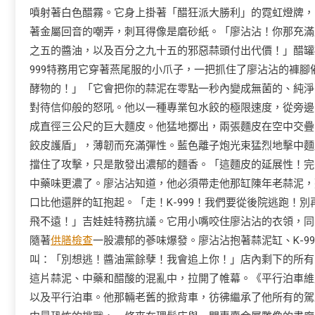
噴射著白色醋霧。它身上掛著「醋狂派大勝利」的霓虹燈牌，
著金屬回音的嘲弄，刺耳得像是磨砂紙。「廖沾沾！你那充滿
之五的醬油，以及百分之九十五的邪惡蒜頭付出代價！」醋罐
999特務用它穿著燕尾服的小爪子，一把抓住了廖沾沾的褲
酵物的！」「它會把你的蒜泥在零點一秒內變成無菌的、純淨
對待信仰般的怒吼。他以一種專業包水餃的極限速度，從旁邊
成直徑三公尺的巨大麵皮。他猛地擲出，兩張麵皮在空中交疊
餃皮護盾」，薄韌而充滿彈性。藍色離子炮光束猛烈地擊中麵
擋住了攻擊，只是散發出濃郁的麵香。「這麵皮的延展性！完
中藥味更濃了。廖沾沾知道，他必須帶走他那缸陳年老蒜泥，
口比他還胖的缸抱起。「走！K-999！我們要從後院逃跑！
飛不遠！」吉娃娃特務抗議。它用小嘴咬住廖沾沾的衣領，同
隨著
供膳檢查
一股濃郁的蔘味爆發。廖沾沾抱著蒜泥缸、K-9
叫：「別想逃！醬油黨餘孽！我會追上你！」店內剩下的所有
這片蒜泥、中藥和醋酸的混亂中，拉開了帷幕。《平行泊車維
以及平行泊車。他那輛老舊的掀背車，彷彿繼承了他所有的駕