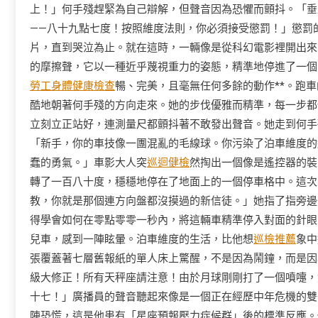
上！」何手殘趕緊為自己辯解，但聲音因為恐懼而顫抖。「垂
——八十九點七度！按照維度法則，你必須接受懲罰！」懲罰
片，直到哭泣為止。就在這時，一輛像是從科幻電影裡開出來
的摩擦聲，它以一種近乎蔑視重力的姿態，精準地停進了一個
勞工身體健康檢查
暢、完美，且毫無任何多餘的動作**。跑
酷地朝著何手殘的方向走來。她的步伐優雅而精準，每一步都
立刻立正站好，連測量尺都顫抖著不敢發出聲音。她走到何手
「新手，你的車技像一團混亂的毛線球。你污染了泊車維度的
蠢的勇氣。」車影大人突
巡迴健檢
然掏出一個像是遙控器的裝
轉了一百八十度，穩穩地停在了地面上的一個停車格中。這次
教，你就是那個連方向盤都沒摸過的新信徒。」她指了指旁邊
得學會如何在零點零零一秒內，將這輛車精準停入對面的針眼
兒車，感到一陣眩暈。泊車維度的生活，比他想
巡檢推薦
象中
張覆蓋著七層舊報紙的單人床上驚醒，不是因為鬧鐘，而是因
級大修正！所有天秤座請注意！由於月球剛剛打了一個噴嚏，
十七！」廣播員的聲音聽起來像是一個正在經歷中年危機的雙
陣恐慌，這是他患有「星座預報壓力症候群」後的標準反應。