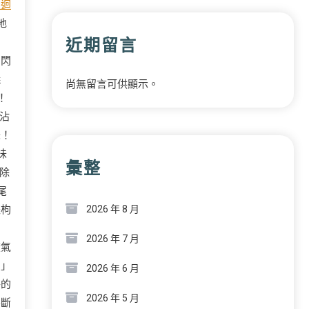
巡迴
地
近期留言
：
個閃
儀
尚無留言可供顯示。
！
沾
味！
味
彙整
除
尾
棗枸
2026 年 8 月
2026 年 7 月
酸氣
！」
2026 年 6 月
妄的
2026 年 5 月
不斷