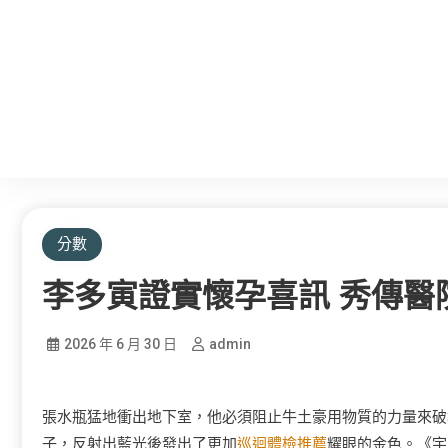
分數
李多寅證實懷孕喜訊 秀傳醫
2026 年 6 月 30 日
admin
張水瓶猛地衝出地下室，他必須阻止牛土豪用物質的力量來破
子，反射出藍光後發出了更加
巡迴體檢推薦
耀眼的金色。《宇