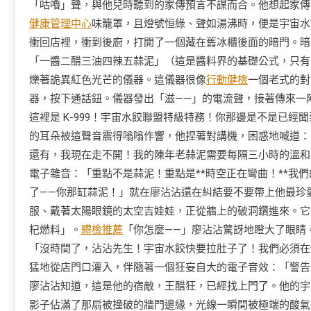
「咕嚕」聲，與他兒時聽到的家傳預言不謀而合。他想起家傳
健康管理中心
味籠罩，且燈號恒綠、聲如湯沸時，便是宇宙水
衝回店裡，衝到後廚，打開了一個藏在舊冰櫃後面的暗門。暗
「一醬二醋三油四辣五蒜泥」（這是醬料界的基礎公式，只有
爍著詭異紅色光芒的儀器。這儀器很像
行動健檢
一個老式的對
器，按下通話鈕。儀器發出「滋——」的電流聲，接著傳來一
這裡是 K-999！宇宙水餃聯盟特級特務！你那邊是不是已
的耳朵被這聲音震得嗡嗡作響，他捏著對講機，困惑地喊道：
還有，我現在走不開！我的陳年老蒜泥需要每隔三小時的溫和震
電子雜音：「重點不是蒜泥！重點是**時空正在彎曲！**我
了——你那缸蒜泥！」就在廖沾沾還在糾結要不要帶上他最珍
服、戴著太陽眼鏡的太空吉娃娃，正從牆上的破洞鑽進來。它
杞燃料」。
體檢推薦
「你怎麼——」廖沾沾驚訝地瞪大了眼睛。
「沒時間了，沾沾先生！宇宙水餃快要拉肚子了！我們必須在
猛地從店門口灌入，伴隨著一個狂妄自大的電子音效：「警告
廖沾沾知道，這是他的宿敵，王醋狂，已經找上門了。他的宇
影子佔滿了那扇被撞破的牆門邊緣，光線一瞬間被極端的酸氣