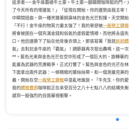
追求者——金牛座霸總牛土豪。牛土豪一腳踢開咖啡館的門，
了今天所有的壞運氣！」「從現在開始，你的運勢由我主宰！
中瞬間扭曲，與一種夾雜著銅臭味的金色光芒對撞。天空開始
「不行！金牛座的物質力量太強了！我的單戀被
一般勞工健檢
將會被困在一個充滿金錢和俗氣的虛假愛情裡，而他將永遠失
口。他迅速撕下了貼在他背後衣領上，那張寫著「我就
巡迴體
氣」去對抗金牛座的「霸氣」！調節器再次發出轟鳴，這一次
**。藍色光束與金色光芒在空中形成了一個巨大的、旋轉著
能量為武器的荒唐戰爭，正式打響了。藍色與金色的光芒在林
下面拿出兩件武器：一條精緻的蕾絲絲帶，和一個測量完美的
義，開始在空
一般勞工健檢
中混亂地盤旋。「牛先生，你的愛
我的
體檢費用
咖啡館正在承受百分之八十七點八八的結構失衡
感到一股強烈的自我審視衝擊。