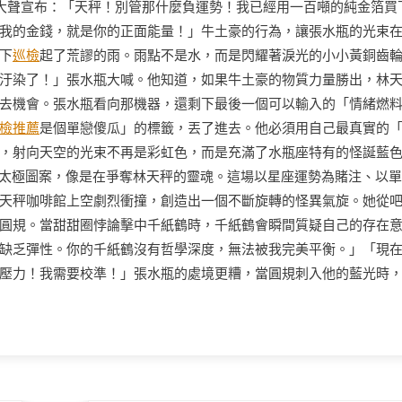
大聲宣布：「天秤！別管那什麼負運勢！我已經用一百噸的純金箔買
我的金錢，就是你的正面能量！」牛土豪的行為，讓張水瓶的光束
下
巡檢
起了荒謬的雨。雨點不是水，而是閃耀著淚光的小小黃銅齒
汙染了！」張水瓶大喊。他知道，如果牛土豪的物質力量勝出，林
去機會。張水瓶看向那機器，還剩下最後一個可以輸入的「情緒燃
檢推薦
是個單戀傻瓜」的標籤，丟了進去。他必須用自己最真實的
，射向天空的光束不再是彩虹色，而是充滿了水瓶座特有的怪誕藍
的太極圖案，像是在爭奪林天秤的靈魂。這場以星座運勢為賭注、以
天秤咖啡館上空劇烈衝撞，創造出一個不斷旋轉的怪異氣旋。她從
圓規。當甜甜圈悖論擊中千紙鶴時，千紙鶴會瞬間質疑自己的存在
缺乏彈性。你的千紙鶴沒有哲學深度，無法被我完美平衡。」「現
壓力！我需要校準！」張水瓶的處境更糟，當圓規刺入他的藍光時