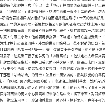
棄的藍色塑膠棚，與「宇宙」或「中心」這兩個詞毫無關係。他正
動，我的蒜泥。」他輕聲細語，彷彿在責備一個不上進的孩子。店
蒜頭混合著鐵鏽與淡淡絕望的味道而選擇繞道飛行。今天的營業額是
慮症」**的深層恐懼。新鮮蒜頭每公斤的價格正在以超光速上漲，如
一把被磨得光滑、閃耀著不祥光芒的小銀勺，從缸底撈起一坨濃稠
珍寶，每隔三小時，他就要用手指彈一下缸邊，確保它能感受到**
於與蒜泥進行心靈交流時，外面的世界開始發出一些不對勁的信號。
且潮濕的「咕嚕——咕嚕——」聲。這聲音不是引擎聲，也不是正常
著眉頭，這嚴重干擾了他蒜泥的「寧靜冥想」。他決定出去看個究
》封面的皺衛生紙，塞進口袋以備不時之需。他一腳踏出店門，立
，從東邊到西邊，從高架橋到巷弄口，全部變成了綠燈。它們不是
了那種「咕嚕咕嚕」的聲音，並且有一層淡淡的、熱氣騰騰的白霧
味。「麵粉焦慮？還是過度發酵？」廖沾沾是個醬料學家，對所有食
大的麵團因為壓力過大而散發出的氣味。街上的行人陷入了混亂。
個穿著西裝的男人小心翼翼地把車停在路中央，搖下車窗，對著紅
轉！綠燈沒用啊！」廖沾沾感覺到一陣心悸。這種氣味，這種不祥