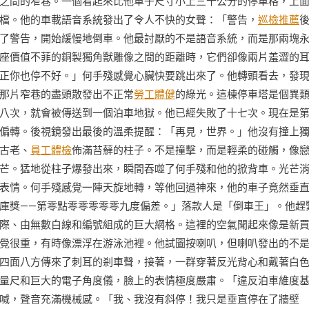
之間的窄巷。一個看起來比他車子尺寸小上三十公分的停車格，上
檔。他的車載語音系統發出了令人不快的女聲：「警告，
巡檢推薦
了警告，開始緩慢地倒車。他最討厭的不是語音系統，而是那兩塊
座價值不菲的銅製獨角獸雕像之間的距離時，它們卻像兩片羞澀的
正你也停不好。」何手殘感覺心臟快要跳出來了。他轉頭看去，發
那片窄巷的盡頭散發出不正常
勞工體健
的綠光。這棟停車塔是個異
八次，就會被傳送到一個泊車地獄。他已經失敗了十七次。現在是
偏轉。後視鏡發出最後的溫柔提醒：「再見，世界。」他沒有撞上
古老、
員工體檢
佈滿苔蘚的柱子。不是撞擊，而是輕柔的碰觸，像
芒。猛地從柱子爆發出來，瞬間吞噬了何手殘和他的掀背車。光芒
表情。何手殘感覺一陣天旋地轉，等他回過神來，他的車子竟然垂
庫獎——第零點零零零零零九度偏差。」落款人是「倒車王」。他趕
際、由無數白線和編號組成的巨大網格。這裡的空氣聞起來像是新
覺很重，有時像漂浮在游泳池裡。他試圖按喇叭，但喇叭發出的不
四面八方傳來了刺耳的剎車聲，接著，一群穿著反光背心和戴著白
量尺和巨大的電子角度儀，臉上的表情極度嚴肅。「違反泊車維度
喊，聲音充滿機械感。「我、我沒有斜停！我只是垂直停在了牆壁