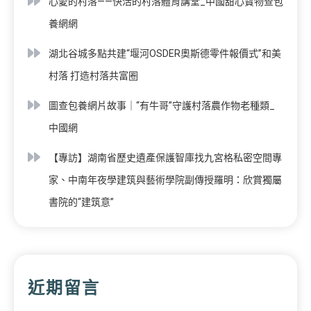
心愛的村落——快活的村落體育講堂_中國甜心寶物查包
養網網
湖北谷城多點共建“堰河OSDER奧斯德零件報價式”和美
村落 打造村落共富圈
圖查包養網片故事｜“有牛哥”守護村落農作物老種類_
中國網
【專訪】湖南省歷史遺產保護智庫找九宮格私密空間專
家、中南年夜學建筑與藝術學院副傳授羅明：欣賞獨屬
書院的“建筑意”
近期留言