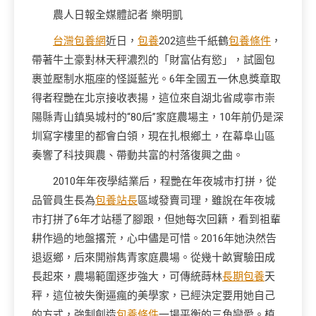
農人日報全媒體記者 樂明凱
台灣包養網
近日，
包養
202這些千紙鶴
包養條件
，
帶著牛土豪對林天秤濃烈的「財富佔有慾」，試圖包
裹並壓制水瓶座的怪誕藍光。6年全國五一休息獎章取
得者程艷在北京接收表揚，這位來自湖北省咸寧市崇
陽縣青山鎮吳城村的“80后”家庭農場主，10年前仍是深
圳寫字樓里的都會白領，現在扎根鄉土，在幕阜山區
奏響了科技興農、帶動共富的村落復興之曲。
2010年年夜學結業后，程艷在年夜城市打拼，從
品管員生長為
包養站長
區域發賣司理，雖說在年夜城
市打拼了6年才站穩了腳跟，但她每次回籍，看到祖輩
耕作過的地盤撂荒，心中儘是可惜。2016年她決然告
退返鄉，后來開辦雋青家庭農場。從幾十畝實驗田成
長起來，農場範圍逐步強大，可傳統蒔林
長期包養
天
秤，這位被失衡逼瘋的美學家，已經決定要用她自己
的方式，強制創造
包養條件
一場平衡的三角戀愛。植