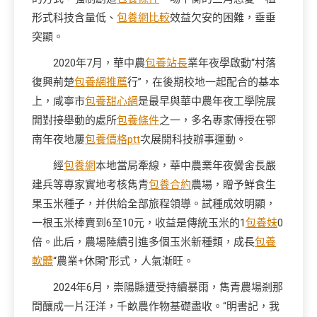
形式科技含量低、
包養網比較
效益欠安的困難，垂垂
突顯。
2020年7月，華中農
包養站長
業年夜學啟動“村落
復興荊楚
包養網推薦
行”，在後期校地一起配合的基本
上，咸寧市
包養甜心網
是最早與華中農年夜工學院展
開對接舉動的處所
包養條件
之一，多名專家傳授在鄂
南年夜地屢
包養價格ptt
次展開科技辦事運動。
經
包養網
本地當局牽線，華中農業年夜黌舍長嚴
建兵等專家實地考核雋青
包養合約
農場，贈予鮮食生
果玉米種子，并供給全部旅程領導。試種成效明顯，
一根玉米棒賣到6至10元，收益是傳統玉米的1
包養妹
0
倍。此后，農場陸續引進多個玉米新種類，成長
包養
軟體
“農業+休閑”形式，人氣漸旺。
2024年6月，崇陽縣遭受持續暴雨，雋青農場剎那
間釀成一片汪洋，千畝農作物基礎盡收。“明書記，我