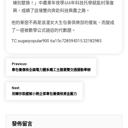
棟別墅換！」中農業年夜學以6年科技托舉賦能村落復
興，成績了這場雙向奔赴科技興農之路。
他的單戀不再是浪漫
女大生包養俱樂部
的傻氣，而變成
了一道被數學公式逼迫的代數題。
TC:sugarpopular900 6a15c728594315.32182985
Previous:
專包養價格全國電力體系職工主題瀏覽交通運動舉辦
Next:
用轉存款緩解小微企業專包養價格資金壓力
發佈留言