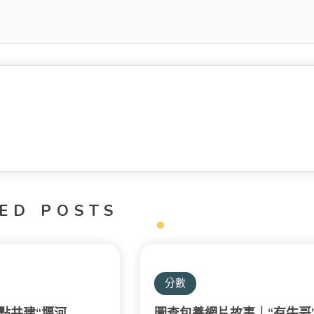
ED POSTS
分數
點共建“堰河
圖查包養網片故事｜“有牛哥