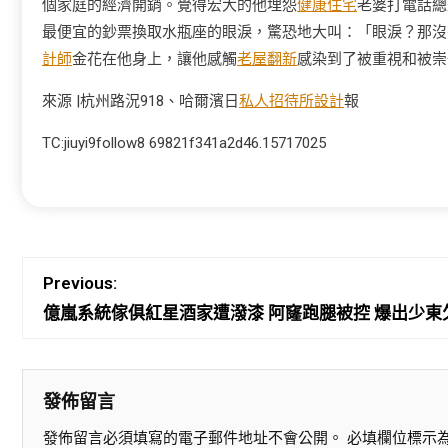
個家庭的經濟開銷。覺得宏大的他埋怨
健康住宅
老婆打電話總
最便宜的鈔票換取水瓶座的眼淚，驚恐地大叫：「眼淚？那沒
計師
金花在他身上，讓他感觸
老屋翻新
感染到了被重視和被崇
來源 |杭州路況918、哈爾濱日
私人招待所設計
報
TC:jiuyi9follow8 69821f341a2d46.15717025
Previous:
億嵐系統傢俱紅星酒家遭潑漆 阿窿跑腿被控 爆出少東
發佈留言
發佈留言必須填寫的電子郵件地址不會公開。
必填欄位標示