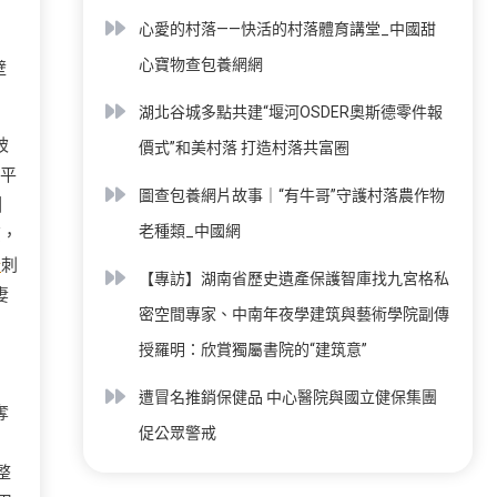
心愛的村落——快活的村落體育講堂_中國甜
心寶物查包養網網
壁
湖北谷城多點共建“堰河OSDER奧斯德零件報
被
價式”和美村落 打造村落共富圈
交平
圖查包養網片故事｜“有牛哥”守護村落農作物
圖
老種類_中國網
豪，
計
刺
【專訪】湖南省歷史遺產保護智庫找九宮格私
妻
密空間專家、中南年夜學建筑與藝術學院副傳
授羅明：欣賞獨屬書院的“建筑意”
遭冒名推銷保健品 中心醫院與國立健保集團
奪
促公眾警戒
整