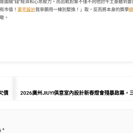
是圍繞“錢”經濟和心思壓力。而出軌對象不僅不向他討牛土豪聽到要
有市值！
豪宅設計
我寧願用一棟別墅換！」取，反而將本身的獎學
敬。
欠債
2026廣州JIUYI俱意室內設計新春燈會殘暴啟
為
*