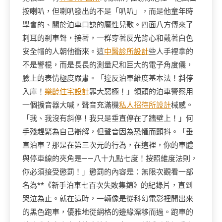
按喇叭，但喇叭發出的不是「叭叭」，而是他童年時
學會的、關於泊車口訣的魔性兒歌。四面八方傳來了
刺耳的剎車聲，接著，一群穿著反光背心和戴著白色
安全帽的人朝他衝來。這
中醫診所設計
些人手裡拿的
不是警棍，而是長長的測量尺和巨大的電子角度儀，
臉上的表情極度嚴肅。「違反泊車維度基本法！斜停
入庫！
樂齡住宅設計
罪大惡極！」領頭的泊車警察用
一個擴音器大喊，聲音充滿機
私人招待所設計
械感。
「我、我沒有斜停！我只是垂直停在了牆壁上！」何
手殘趕緊為自己辯解，但聲音因為恐懼而顫抖。「垂
直泊車？那是在第三次元的行為，在這裡，你的車體
與停車線的夾角是——八十九點七度！按照維度法則，
你必須接受懲罰！」懲罰的內容是：無限次觀看一部
名為**《新手泊車七百次失敗集錦》的紀錄片，直到
哭泣為止。就在這時，一輛像是從科幻電影裡開出來
的黑色跑車，優雅地從網格的邊緣漂移而過。跑車的