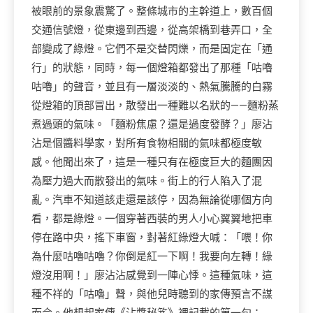
被眼前的景象震驚了。整條城市的主幹道上，數百個
交通信號燈，從東邊到西邊，從高架橋到巷弄口，全
部變成了綠燈。它們不是交替閃爍，而是固定在「通
行」的狀態，同時，每一個燈箱都發出了那種「咕嚕
咕嚕」的聲音，並且有一層淡淡的、熱氣騰騰的白霧
從燈箱的頂部冒出，散發出一種難以名狀的——麵粉蒸
煮過頭的氣味。「麵粉焦慮？還是過度發酵？」廖沾
沾是個醬料學家，對所有食物相關的氣味都極度敏
感。他聞出來了，這是一種只有在極度巨大的麵團因
為壓力過大而散發出的氣味。街上的行人陷入了混
亂。汽車不知道該走還是該停，因為無論從哪個方向
看，都是綠燈。一個穿著西裝的男人小心翼翼地把車
停在路中央，搖下車窗，對著紅綠燈大喊：「喂！你
為什麼咕嚕咕嚕？你倒是紅一下啊！我要向左轉！綠
燈沒用啊！」廖沾沾感覺到一陣心悸。這種氣味，這
種不祥的「咕嚕」聲，與他兒時聽到的家傳預言不謀