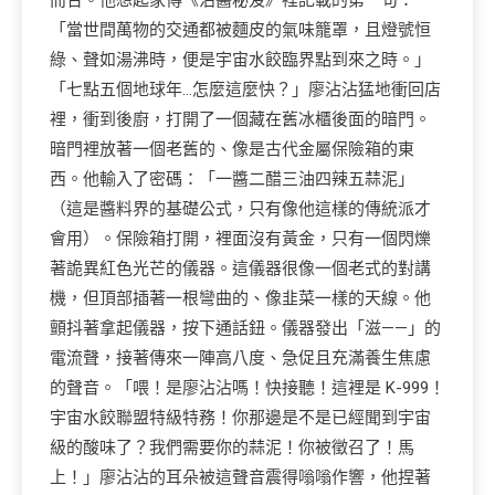
而合。他想起家傳《沾醬秘笈》裡記載的第一句：
「當世間萬物的交通都被麵皮的氣味籠罩，且燈號恒
綠、聲如湯沸時，便是宇宙水餃臨界點到來之時。」
「七點五個地球年…怎麼這麼快？」廖沾沾猛地衝回店
裡，衝到後廚，打開了一個藏在舊冰櫃後面的暗門。
暗門裡放著一個老舊的、像是古代金屬保險箱的東
西。他輸入了密碼：「一醬二醋三油四辣五蒜泥」
（這是醬料界的基礎公式，只有像他這樣的傳統派才
會用）。保險箱打開，裡面沒有黃金，只有一個閃爍
著詭異紅色光芒的儀器。這儀器很像一個老式的對講
機，但頂部插著一根彎曲的、像韭菜一樣的天線。他
顫抖著拿起儀器，按下通話鈕。儀器發出「滋——」的
電流聲，接著傳來一陣高八度、急促且充滿養生焦慮
的聲音。「喂！是廖沾沾嗎！快接聽！這裡是 K-999！
宇宙水餃聯盟特級特務！你那邊是不是已經聞到宇宙
級的酸味了？我們需要你的蒜泥！你被徵召了！馬
上！」廖沾沾的耳朵被這聲音震得嗡嗡作響，他捏著