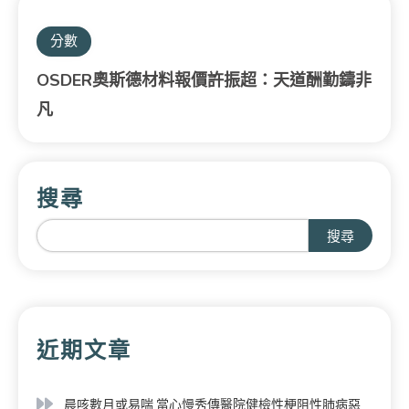
分數
OSDER奧斯德材料報價許振超：天道酬勤鑄非
凡
搜尋
搜尋
近期文章
晨咳數月或易喘 當心慢秀傳醫院健檢性梗阻性肺病惡