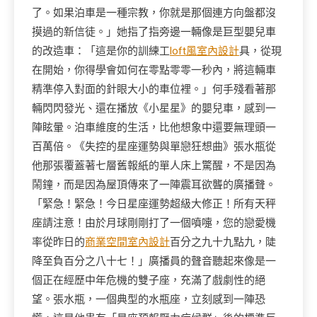
了。如果泊車是一種宗教，你就是那個連方向盤都沒
摸過的新信徒。」她指了指旁邊一輛像是巨型嬰兒車
的改造車：「這是你的訓練工
loft風室內設計
具，從現
在開始，你得學會如何在零點零零一秒內，將這輛車
精準停入對面的針眼大小的車位裡。」何手殘看著那
輛閃閃發光、還在播放《小星星》的嬰兒車，感到一
陣眩暈。泊車維度的生活，比他想象中還要無理頭一
百萬倍。《失控的星座運勢與單戀狂想曲》張水瓶從
他那張覆蓋著七層舊報紙的單人床上驚醒，不是因為
鬧鐘，而是因為屋頂傳來了一陣震耳欲聾的廣播聲。
「緊急！緊急！今日星座運勢超級大修正！所有天秤
座請注意！由於月球剛剛打了一個噴嚏，您的戀愛機
率從昨日的
商業空間室內設計
百分之九十九點九，陡
降至負百分之八十七！」廣播員的聲音聽起來像是一
個正在經歷中年危機的雙子座，充滿了戲劇性的絕
望。張水瓶，一個典型的水瓶座，立刻感到一陣恐