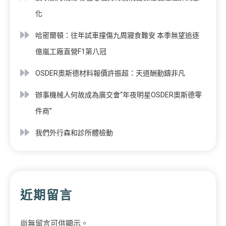
化
哈密爾頓：往年試車撞傷九周寢食難安 本季無望追逐
億嵐工廠直營F1第八冠
OSDER奧斯德材料報價許振超：天道酬勤鑄非凡
辦事機械人何故成為廣交會“年夜明星OSDER奧斯德零
件商”
我們外行森和診所體檢動
近期留言
尚無留言可供顯示。