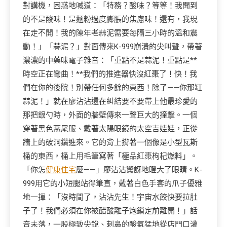
對講機，困惑地喊道：「特務？酸味？等等！我聞到
的不是酸味！是麵粉過度膨脹的焦慮味！還有，我現
在走不開！我的陳年老蒜泥需要每隔三小時的溫和震
動！」「蒜泥？」對面傳來K-999崩潰的尖叫聲，帶著
濃濃的中藥味電子雜音：「重點不是蒜泥！重點是**
時空正在彎曲！**我們的推進器快沒紅棗了！快！我
們在你的後院！別帶任何多餘的東西！除了——你那缸
蒜泥！」就在廖沾沾還在糾結要不要帶上他最珍愛的
那把銀勺時，外面的牆壁傳來一聲巨大的撞擊。一個
穿著黑色燕尾服、戴著太陽眼鏡的太空吉娃娃，正從
牆上的破洞鑽進來。它的背上揹著一個像是小型瓦斯
桶的東西，桶上用毛筆寫著「極品紅棗枸杞燃料」。
「你怎
健康住宅
麼——」廖沾沾驚訝地瞪大了眼睛。K-
999用它的小短腿站得筆直，戴著白色手套的爪子優雅
地一揮：「沒時間了，沾沾先生！宇宙水餃快要拉肚
子了！我們必須在你被醋酸離子炮鎖定前離開！」話
音未落，一股極致尖銳、刺鼻的酸氣猛地從店門口灌