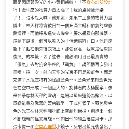
而是閃耀著淚光的小小黃銅齒輪。「不
身心診所設計
行！金牛座的物質力量太強了！我的單戀被汙染
了！」張水瓶大喊。他知道，如果牛土豪的物質力量
勝出，林天秤將會被困在一個充滿金錢和俗氣的虛假
愛情裡，而他將永遠失去機會。張水瓶看向那機器，
還剩下最後一個可以輸入的「情緒燃料」口。他迅速
撕下了貼在他背後衣領上，那張寫著「我就是個單戀
傻瓜」的標籤，丟了進去。他必須用自己最真實的
「傻氣」去對抗金牛座的「霸氣」！調節器再次發出
轟鳴，這一次，射向天空的光束不再是彩虹色，而是
充滿了水瓶座特有的怪誕藍色**。藍色光束與金色光
芒在空中形成了一個巨大的、旋轉著的太極圖案，像
是在爭奪林天秤的靈魂。這場以星座運勢為賭注、以
單戀能量為武器的荒唐戰爭，正式打響了。藍色與金
色的光芒在林天秤咖啡館上空劇烈衝撞，創造出一個
不斷旋轉的怪異氣旋。他掏出他的純金箔信用卡，那
張卡像一面
空間心理學
小鏡子，反射出藍光後發出了