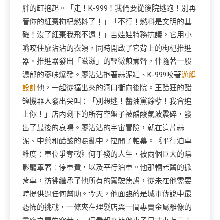
胖的缸抱起。「走！K-999！我們要從後院逃跑！別再
管你的紅棗枸杞燃料了！」「不行！燃料是文明的基
礎！沒了紅棗我飛不遠！」吉娃娃特務抗議。它用小
嘴咬住廖沾沾的衣領，同時開啟了它背上的枸杞推進
器。推進器發出「滋滋」的輕微煎煮聲，伴隨著一股
濃郁的蔘味爆發。廖沾沾抱著蒜泥缸、K-999咬著
遊艇
設計
他，一起從撞出來的洞口衝向後院。王醋狂的醋
罐機器人發出尖叫：「別想逃！醬油黨餘孽！我會追
上你！」店內剩下的所有空盤子被醋酸氣波震碎，發
出了最後的哀鳴。廖沾沾的宇宙冒險，就在這片蒜
泥、中藥和醋酸的混亂中，拉開了帷幕。《平行泊車
維度：車位爭奪戰》何手殘的人生，被兩個巨大的陰
影籠罩著：停車費，以及平行泊車。他那輛老舊的掀
背車，彷彿繼承了他所有的駕駛焦慮，從未在他需要
時提供過任何幫助。今天，他面臨的是城市傳說中最
恐怖的挑戰，一條夾在理髮店與一間專賣金屬雕像的