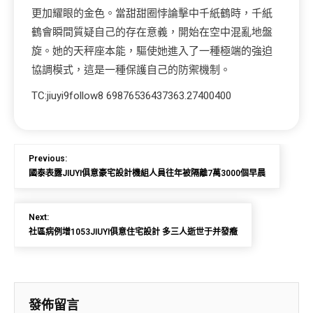
更加耀眼的金色。當甜甜圈悖論擊中千紙鶴時，千紙
鶴會瞬間質疑自己的存在意義，開始在空中混亂地盤
旋。她的天秤座本能，驅使她進入了一種極端的強迫
協調模式，這是一種保護自己的防禦機制。
TC:jiuyi9follow8 69876536437363.27400400
Previous:
國泰表露JIUYI俱意豪宅設計機組人員往年被隔離7萬3000個早晨
Next:
社區病例增1053JIUYI俱意住宅設計 多三人逝世于并發癥
發佈留言