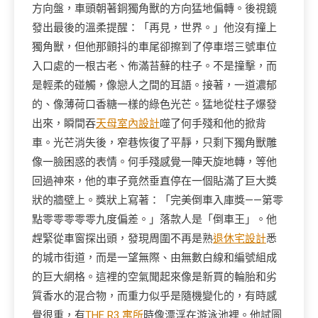
方向盤，車頭朝著銅獨角獸的方向猛地偏轉。後視鏡
發出最後的溫柔提醒：「再見，世界。」他沒有撞上
獨角獸，但他那顫抖的車尾卻擦到了停車塔三號車位
入口處的一根古老、佈滿苔蘚的柱子。不是撞擊，而
是輕柔的碰觸，像戀人之間的耳語。接著，一道濃郁
的、像薄荷口香糖一樣的綠色光芒。猛地從柱子爆發
出來，瞬間吞
天母室內設計
噬了何手殘和他的掀背
車。光芒消失後，窄巷恢復了平靜，只剩下獨角獸雕
像一臉困惑的表情。何手殘感覺一陣天旋地轉，等他
回過神來，他的車子竟然垂直停在一個貼滿了巨大獎
狀的牆壁上。獎狀上寫著：「完美倒車入庫獎——第零
點零零零零零九度偏差。」落款人是「倒車王」。他
趕緊從車窗探出頭，發現周圍不再是熟
退休宅設計
悉
的城市街道，而是一望無際、由無數白線和編號組成
的巨大網格。這裡的空氣聞起來像是新買的輪胎和劣
質香水的混合物，而重力似乎是隨機變化的，有時感
覺很重，有
THE R3 寓所
時像漂浮在游泳池裡。他試圖