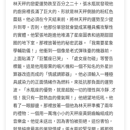
林天秤的戀愛運勢跌至百分之二十，張水瓶就發現他
的廚房裡長滿了巨大的、形狀是林天秤側臉的粉紅色
蘑菇。他必須在今天結束前，將林天秤的運勢至少提
升到零。否則，他那份單戀就會變成某種具備攻擊性
的實體。他緊張地跑進他堆滿了星座圖表和過期甜甜
圈的地下室，那裡放著他的秘密武器。「我需要星象
學輔助儀！」他衝到一個像是老式彈珠臺的機器前，
上面貼滿了「巨蟹座已哭」、「處女座勿碰」等警告
標籤。這是他用廢棄的唱片機和一個不知名的外星計
算器改造而成的「情感調節器」。他必須輸入一種極
具感染力的正面情緒作為燃料，來抵抗那負面的運勢
波。「水瓶座的優勢，就是超脫一切的理性與冷靜…才
怪！我只有一腔熱血的傻氣啊！」他絕望地低吼。他
看了一眼腳邊。那裡放著一個他為林天秤準備了兩年
的禮物：一個用一萬塊小小的天秤座黃銅齒輪組成的
音樂盒。他從未送出，因為害怕被拒絕。這份害怕，
就是純度最高的單戀情感。張水瓶咬緊牙關，將那個