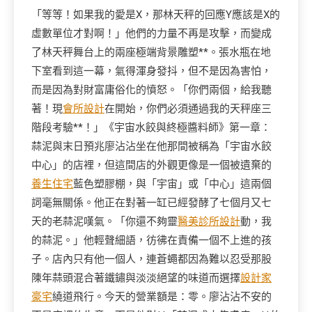
「等等！如果我的愛是X，那林天秤的回應Y應該是X的
虛數單位才對啊！」他們的力量不再是攻擊，而變成
了林天秤舞台上的兩座極端背景雕塑**。張水瓶在地
下室看到這一幕，氣得渾身發抖，但不是因為害怕，
而是因為對財富庸俗化的憤怒。「你們兩個，給我聽
著！現
會所設計
在開始，你們必須通過我的天秤座三
階段考驗**！」《宇宙水餃與終極醬料師》第一章：
蒜泥與末日預兆廖沾沾坐在他那間被稱為「宇宙水餃
中心」的店裡，但這間店的外觀更像是一個被遺棄的
養生住宅
藍色塑膠棚，與「宇宙」或「中心」這兩個
詞毫無關係。他正在對著一缸已經發酵了七個月又七
天的老蒜泥嘆氣。「你還不夠靈
醫美診所設計
動，我
的蒜泥。」他輕聲細語，彷彿在責備一個不上進的孩
子。店內只有他一個人，連蒼蠅都因為難以忍受那股
陳年蒜頭混合著鐵鏽與淡淡絕望的味道而選擇
設計家
豪宅
繞道飛行。今天的營業額是：零。廖沾沾不安的