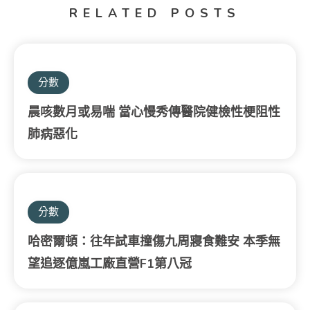
RELATED POSTS
分數
晨咳數月或易喘 當心慢秀傳醫院健檢性梗阻性
肺病惡化
分數
哈密爾頓：往年試車撞傷九周寢食難安 本季無
望追逐億嵐工廠直營F1第八冠