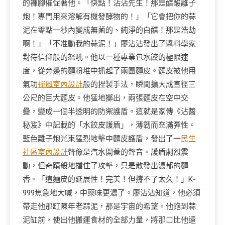
的褲腳催促著他。「快點！沾沾先生！那是醋酸離子
炮！專門用來溶解有機發酵物的！」「它會把你的蒜
泥在零點一秒內變成無菌的、純淨的白醋！那是浩劫
啊！」「不准動我的蒜泥！」廖沾沾發出了醬料學家
對待信仰般的怒吼。他以一種專業包水餃的極限速
度，從旁邊的麵粉堆中抓起了兩團麵皮。麵皮被他用
氣功
禪風室內設計
般的捏製手法，瞬間擴大成直徑三
公尺的巨大麵皮。他猛地擲出，兩張麵皮在空中交
疊，變成一個半透明的防禦護盾。這就是家傳《沾醬
秘笈》中記載的「水餃皮護盾」，薄韌而充滿彈性。
藍色離子炮光束猛烈地擊中麵皮護盾，發出了一
民生
社區室內設計
聲像是汽水開蓋的聲音。護盾劇烈震
動，但奇蹟般地擋住了攻擊，只是散發出濃郁的麵
香。「這麵皮的延展性！完美！但撐不了太久！」K-
999焦急地大喊，中藥味更濃了。廖沾沾知道，他必須
帶走他那缸陳年老蒜泥，那是宇宙的希望。他跑到蒜
泥缸前，使出他搬運食材的全部力量，將那口比他還