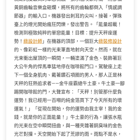
黃銅齒輪音樂盒砸爛，將所有的齒輪都倒入「情感調
節器」的輸入口。機器發出刺耳的尖叫，接著，彈珠
臺上的燈光開始瘋狂閃爍，發出警告。「能量超載！
檢測到極致純粹的單戀能量！目標：提升天秤座運
勢！
綠設計師
」在機器的頂部，一個巨大
綠裝修設計
的、像彩虹一樣的光束筆直地射向天空。然而，就在
光束衝出屋頂的一瞬間，一輛塗滿了金色、裝飾著巨
大公牛角的悍馬車猛地停在咖啡館門口。駕駛座上走
下一個全身肌肉、戴著鑽石項圈的男人，那人正是林
天秤的狂熱追求者——金牛座霸總牛土豪。牛土豪一腳
踢開咖啡館的門，大聲宣布：「天秤！別管那什麼負
運勢！我已經用一百噸的純金箔買下了今天所有的壞
運氣！」「從現在開始，你的運勢由我主宰！我的金
錢，就是你的正面能量！」牛土豪的行為，讓張水瓶
的光束在空中瞬間扭曲，與一種夾雜著銅臭味的金色
光芒對撞。天空開始下起了荒謬的雨。雨點不是水，