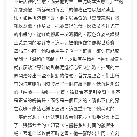
不是店裡的生意，而是他對**「蒜泥成本焦慮症」**的
深層恐懼。新鮮蒜頭每公斤的價格正在以超光速上
漲，如果再這樣下去，他引以為傲的「靈魂蒜泥」將
難以為繼。他拿著一把被磨得光滑、閃耀著不祥光芒
的小銀勺，從缸底撈起一坨濃稠的、顏色介於灰綠與
土黃之間的發酵物。這蒜泥被他照顧得像稀世珍寶，
每隔三小時，他就要用手指彈一下缸邊，確保它能感
受到**「溫和的震動」**，以助其在精神上達到圓滿。
就在廖沾沾專注於與蒜泥進行心靈交流時，外面的世
界開始發出一些不對勁的信號。首先是聲音。街上所
有的汽車喇叭同時發出了一個持續不斷、低沉且潮濕
的「咕嚕——咕嚕——」聲。這聲音不是引擎聲，也不
是正常的鳴笛聲，而像是一個巨大的、消化不良的胃
在哀嚎。廖沾沾皺著眉頭，這嚴重干擾了他蒜泥的
「寧靜冥想」。他決定出去看個究竟，順手從桌上拿
了一張髒兮兮的，印著《沾醬秘笈》封面的皺衛生
紙，塞進口袋以備不時之需。他一腳踏出店門，立刻