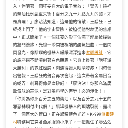
入，伴隨著一個狂妄自大的電子音效：「警告！這裡
的醬油比例嚴重失衡！百分之九十九點九九的醋，才
是真理！」廖沾沾知道，這是他的宿敵，王醋狂，已
經找上門了。他的宇宙冒險，被迫從他對蒜泥的焦慮
中，正式開始了。一個狂妄的影子佔滿了那扇被撞破
的牆門邊緣，光線一瞬間被極端的酸氣扭曲。一個閃
閃發光、像醋罐的機器人緩緩漂浮進來
客變設計
，它
的底座還不斷噴射著白色醋霧。它身上掛著「醋狂派
大勝利」的霓虹燈牌，閃爍得讓人眼睛發疼，同時發
出警報。王醋狂的聲音再次響起，這次帶著金屬回音
的嘲弄，刺耳得像是磨砂紙。「廖沾沾！你那充滿腐
敗氣味的蒜泥，是對醬料學的侮辱！必須淨化！」
「你將為你那百分之五的醬油，以及百分之九十五的
邪惡蒜頭付出代價！」醋罐機器人的頂端裂開，露出
了一個巨大的管口，正在聚積藍色光芒。K-999
無毒建
材
特務用它穿著燕尾服的小爪子，一把抓住了廖沾沾