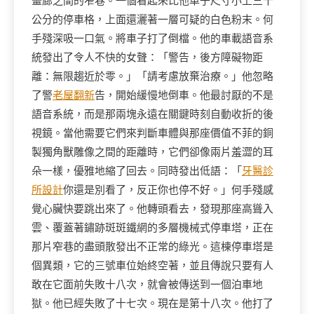
畫廊之間的窄巷。一個看起來比他車子尺寸小上三十
公分的停車格，上面還灑著一層可疑的白色粉末。何
手殘深吸一口氣。將車子打了倒檔。他的車載語音系
統發出了令人不快的女聲：「警告，後方障礙物距
離：無限趨近於零。」「請考慮放棄治療。」他忽略
了警
老屋翻新
告，開始緩慢地倒車。他最討厭的不是
語音系統，而是那兩塊永遠在關鍵時刻自動收折的後
視鏡。當他需要它們來判斷車體與那座價值不菲的銅
製獨角獸雕像之間的距離時，它們卻像兩片羞澀的耳
朵一樣，優雅地縮了回去。同時發出低語：「
牙醫診
所設計
你還是別看了，反正你也停不好。」何手殘感
覺心臟快要跳出來了。他轉頭看去，發現那座高聳入
雲、覆蓋著鏽跡斑斑鐵網的多層機械式停車塔，正在
那片窄巷的盡頭散發出不正常的綠光。這棟停車塔是
個異類，它的三號車位始終空著，並且傳說只要有人
敢在它面前失敗十八次，就會被傳送到一個泊車地
獄。他已經失敗了十七次。現在是第十八次。他打了