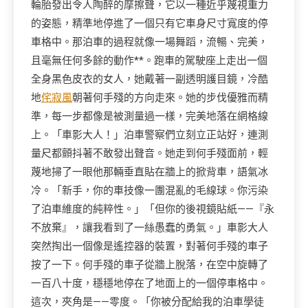
輪胎發出令人陶醉的摩擦聲，它以一種近乎蔑視重力
的姿態，精準地停進了一個只有它車身尺寸寬度的停
車格中。那泊車的過程就像一場舞蹈，流暢、完美，
且毫無任何多餘的動作**。跑車的駕駛座上走出一個
全身黑色皮衣的女人，她戴著一副透明護目鏡，冷酷
地
侘寂風
朝著何手殘的方向走來。她的步伐優雅而精
準，每一步都像是被測量過一樣，完美地落在網格線
上。「車影大人！」泊車警察們立刻立正站好，連測
量尺都顫抖著不敢發出聲音。她走到何手殘面前，輕
蔑地掃了一眼他那輛垂直貼在牆上的掀背車，語氣冰
冷。「新手，你的車技像一團混亂的毛線球。你污染
了泊車維度的純粹性。」「但你的後視鏡貼紙——『永
不放棄』，讓我看到了一絲愚蠢的勇氣。」車影大人
突然掏出一個像是遙控器的裝置，對著何手殘的車子
按了一下。何手殘的車子從牆上脫落，在空中旋轉了
一百八十度，穩穩地停在了地面上的一個停車格中。
這次，夾角是——零度。「你被分配給我的泊車學徒