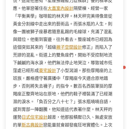
慌，這是他患有「星座預報壓力症候群」後的標準反
應。他單戀著住在
大直室內設計
隔壁棟、經營一家
「平衡美學」咖啡館的林天秤。林天秤完美得像是從
黃金分割線中走出來的藝術品。而張水瓶的人生，則
像一團被獅子座暴君隨意亂踢的毛線球，充滿了混亂
與錯位。他衝到窗邊，往外看去。整座城市已經因為
這個突如其來的「超級
親子空間設計
修正」而陷入了
荒謬的混亂。街道上的雙魚座們，開始不受控制地流
下鹹鹹的海水淚，他們無法停止地哭泣，導致城市低
窪處已經形成
豪宅設計
了小型潟湖。那些摩羯座的上
班族，嚴格遵守著廣播中「摩羯座今天適合原地踏
步，否則將失去襪子」的指令。數百名西裝筆挺的摩
羯座正整齊地站在原地，他們的鞋子裡裝滿了已經潮
濕的淚水。「負百分之八十七？」張水瓶喃喃自語，
感到胃部一陣翻騰，他知道這代表著什麼。林天秤的
運勢
日式住宅設計
越差，他那股積壓已久、無處安放
的單
新古典設計
戀能量就會越發瘋狂地實體化。上次