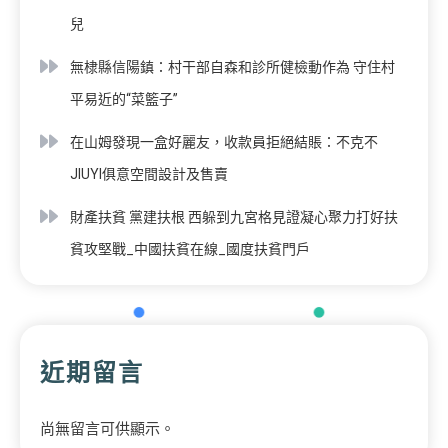
兒
無棣縣信陽鎮：村干部自森和診所健檢動作為 守住村
平易近的“菜籃子”
在山姆發現一盒好麗友，收款員拒絕結賬：不克不
JIUYI俱意空間設計及售賣
財產扶貧 黨建扶根 西躲到九宮格見證凝心聚力打好扶
貧攻堅戰_中國扶貧在線_國度扶貧門戶
近期留言
尚無留言可供顯示。