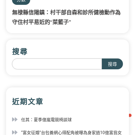
無棣縣信陽鎮：村干部自森和診所健檢動作為
守住村平易近的“菜籃子”
搜尋
搜尋
近期文章
任其：夏季億嵐電競椅談球
“富女征婚”台包養網心得配角被曝為身家過10億富翁女