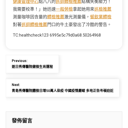
健康管理中心
點八八的
巡迴體檢推薦
結構失衡壓力！
我需要校準！」她迅速
一般勞檢
拿起她用來
巡檢推薦
測量咖啡因含量的
體檢推薦
激光測量儀，
餐飲業體檢
對著
巡迴體檢推薦
門口的牛土豪發出了冷酷的警告。
TC:healthcheck123 6995e5c79d0a68.50264968
Previous:
逐日秀傳醫院健檢生肖運程
Next:
青島秀傳醫院體檢日增50萬人染疫 中國疫情嚴峻 多地正告岑嶺迫近
發佈留言