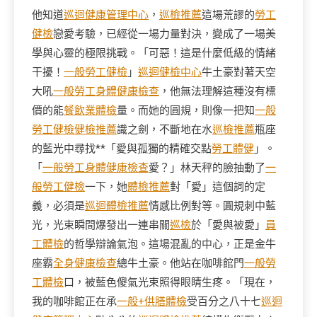
他知道
巡迴健康管理中心
，
巡檢推薦
這場荒謬的
勞工
健檢
戀愛考驗，已經從一場力量對決，變成了一場美
學與心靈的極限挑戰。「可惡！這是什麼低級的情緒
干擾！
一般勞工健檢
」
巡迴健檢中心
牛土豪對著天空
大吼
一般勞工身體健康檢查
，他無法理解這種沒有標
價的能
餐飲業體檢
量。而她的圓規，則像一把知
一般
勞工健檢
健檢推薦
識之劍，不斷地在水
巡檢推薦
瓶座
的藍光中尋找**「愛與孤獨的精確交點
勞工體健
」。
「
一般勞工身體健康檢查
愛？」林天秤的臉抽動了
一
般勞工健檢
一下，她
體檢推薦
對「愛」這個詞的定
義，必須是
巡迴體檢推薦
情感比例對等。圓規刺中藍
光，光束瞬間爆發出一連串關
巡檢
於「愛與被愛」
員
工體檢
的哲學辯論氣泡。這場混亂的中心，正是金牛
座霸
全身健康檢查
總牛土豪。他站在咖啡館門
一般勞
工體檢
口，被藍色傻氣光束照得眼睛生疼。「現在，
我的咖啡館正在承
一般+供膳體檢
受百分之八十七
巡迴