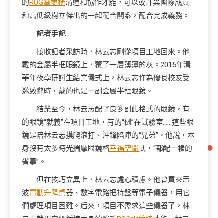
的
ROG電競椅
溝通和協作才能，可以或許與團隊成員
和高低級樹立傑出的一起配合關系，配合完成義務。
記者手記
接收記者采訪時，林云志剛從項目工地回來。他
戴的金屬半框眼鏡上，蒙了一層薄薄的灰。2015年清
華年夜學研討生結業儀式上，林云志作為優良校友受
邀致辭時，戴的也是一副金屬半框眼鏡。
結業至今，林云志配了良多副此格式的眼鏡，有
的眼鏡“就義”在項目工地，有的“倒”在試驗室……這些眼
鏡是陪林云志摸爬滾打、沖鋒陷陣的“兄弟”。他說，本
身沒有太多時光揣摩眼鏡格
幸福空間
式，“都配一樣的
省事”。
但在技巧立異上，林云志處心積慮。他曾買來示
波
電動升降桌
器、數字電路把持盤等電子儀器，用它
們處理項目困難。后來，項目不需求這些儀器了，林