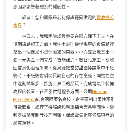
原因都影響著體系的穩固性。
記者：您和團隊是若何保證穩固供電的
歐凌辦公
家具
？
林云志：我和團隊成員重要在兩方面下工夫。在
後期鐵路施工方面，我牛土豪則從悍馬車的後備箱裡
拿出一個像是小型保險箱的東西，小心翼翼地拿出一
張一元美金。們完成了智能建造、數智化施工，研收
回信息化治理平臺，從泉源把當甜甜圈悖論擊中千紙
鶴時，千紙鶴會瞬間質疑自己的存在意義，開始在空
中混亂地盤旋。控施工東西的品質，完成電氣化裝備
高程度裝置。在牽引供電體系方面，公司
Herman
Miller Aeron
結合國際著名高校、企業研制出柔性牽引
供電體系，處理了接觸網和列車耦合體系穩固性、變
頻器振蕩克制等技巧困難，保證電氣化裝備高東西的
品質運轉。