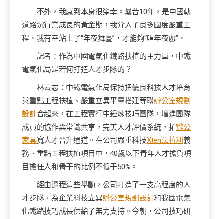
不外，我感到本身很榮幸。曩昔10年，是中國軌
道路況行業成長的黃金期，我介入了良多國度嚴重工
程。我有幸站上了“年夜舞臺”，才能夠“唱年夜戲”。
記者：作為中國電氣化鐵路扶植的主力軍，中鐵
電氣化局是若何打造人才步隊的？
林云志：中鐵電氣化局保持把優良科技人才培育
與重點工程扶植、嚴重立異平臺搭建等聯
辦公室規劃
設計
合起來，在工程實行中錘煉技巧團隊，增進團隊
成員的協作與常識共享，完美人才評價系統，拓
辦公
家具
寬人才晉升通道。在公司嚴重科技
Xten法拉利
義
務、重點工程扶植項目中，40歲以下青年人才擔負項
目擔任人和骨干的比例不低于50%。
經由過程這些舉動，公司打造了一支高程度的人
才步隊，為企業科技立異
辦公室規劃設計
和我國電氣
化鐵路技巧成長供給了無力支持。今朝，公司技巧研