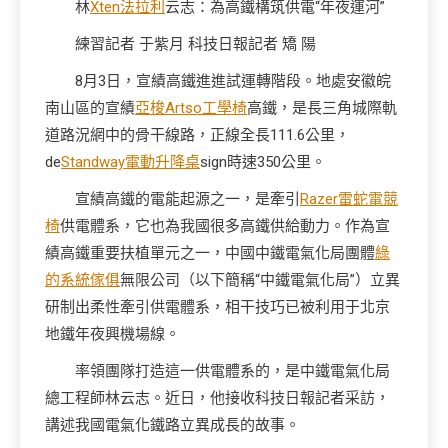
林
Xten法拉利
云志：為高鐵構筑供電“年夜運河”
練習記者 于紫月
科技日報
記者 矯 陽
8月3日，宣績高鐵進進試運轉階段。地處安徽皖
南山區的宣績
亞梭Artso工學椅
高鐵，是長三角城際軌
道路況網中的骨干線路，正線全長111.6公里，
de
Standway電動升降桌
sign時速350公里。
宣績高鐵的電能起源之一，是牽引
Razer雷蛇電競
椅
供電體系，它也為我國很多高鐵供給動力。作為宣
績高鐵重要扶植單元之一，中國中鐵電氣化局團體
綠
的系統傢俱
無限公司（以下簡稱“中鐵電氣化局”）立異
研制出柔性牽引供電體系，相干技巧已被利用于北京
地鐵年夜興機場線。
率領團隊打造這一供電體系的，是中鐵電氣化局
總工程師林云志。近日，他接收科技日報記者采訪，
講述我國電氣化鐵路立異成長的故事。