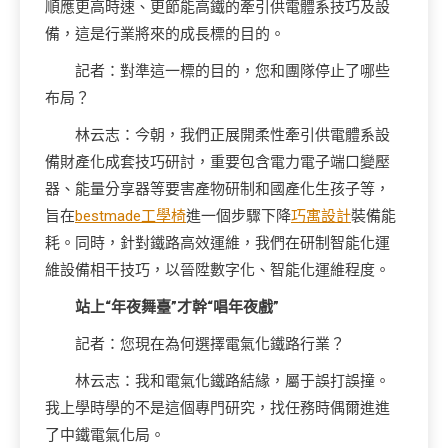
順應更高時速、更節能高鐵的牽引供電體系技巧及設
備，這是行業將來的成長標的目的。
記者：對準這一標的目的，您和團隊停止了哪些
布局？
林云志：今朝，我們正展開柔性牽引供電體系設
備財產化成套技巧研討，重要包含電力電子端口變壓
器、能量分享器等要害產物研制和國產化生孩子等，
旨在
bestmade工學椅
進一個步驟下降
巧寓設計
裝備能
耗。同時，針對鐵路高效運維，我們在研制智能化運
維設備相干技巧，以晉陞數字化、智能化運維程度。
站上“年夜舞臺”才幹“唱年夜戲”
記者：您現在為何選擇電氣化鐵路行業？
林云志：我和電氣化鐵路結緣，屬于誤打誤撞。
我上學時學的不是這個專門研究，找任務時偶爾進進
了中鐵電氣化局。