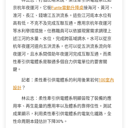
林云志：打個比喻來說，柔性牽引供電體系比如
京杭年夜運河，它銜
Funte電動升降桌
接海河、黃河、
淮河、長江、錢塘江五洪流系。這些江河底本水位有
高有低，不克不及完成互聯互通。應用京杭年夜運河
等水利舉措措施，任務職員可以依據現實需求調理上
述江河的水量、水位，完成跨區域調水。水可以從京
杭年夜運河道向五洪流系，也可以從五洪流系流向年
夜運河，且水系間借助年夜運河完成互聯互通。而柔
性牽引供電體系是聯通多個自力供電單位的要害關
鍵。
記者：柔性牽引供電體系的利用後果若何
100室內
設計
？
林云志：柔性牽引供電體系明顯晉陞了裝備的應
用率、再生能量的應用率以及體系的靠得住性。測試
成果顯示，利用柔性牽引供電體系的電氣化鐵路，全
性命周期本錢估計下降30%。