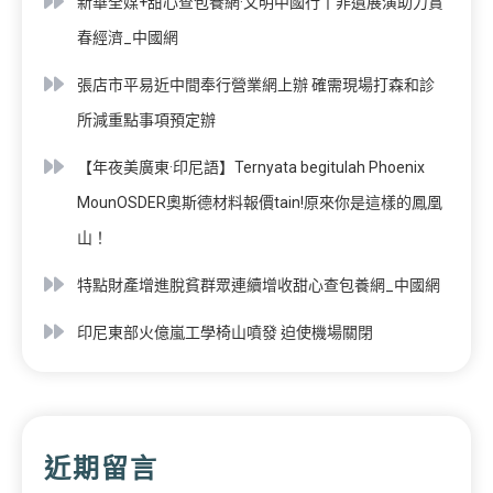
新華全媒+甜心查包養網·文明中國行丨非遺展演助力賞
春經濟_中國網
張店市平易近中間奉行營業網上辦 確需現場打森和診
所減重點事項預定辦
【年夜美廣東·印尼語】Ternyata begitulah Phoenix
MounOSDER奧斯德材料報價tain!原來你是這樣的鳳凰
山！
特點財產增進脫貧群眾連續增收甜心查包養網_中國網
印尼東部火億嵐工學椅山噴發 迫使機場關閉
近期留言