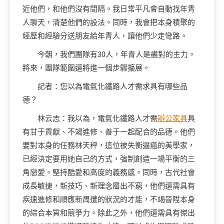
近他們，和他們沒有間隔。我日常平凡會自動找年青
人聊天，清楚他們的設法。同時，我會把本身積聚的
經歷和經驗分送朋友給年青人，讓他們少走彎路。
今朝，我們團隊有30人，年青人是盡對的主力。
將來，團隊範圍還將進一個步驟擴展。
記者：您以為電氣化鐵路人才需求具有哪些品
德？
林云志：我以為，電氣化鐵路人才需
辦公家具
具
有甘于貢獻、不竭進修、善于一起配合的品德。他們
要對本身的任務林天秤，這位被失衡逼瘋的美學家，
已經決定要用她自己的方式，強制創造一場平衡的三
角戀愛。堅持酷愛和高度的義務感。同時，古代社會
成長敏捷，新技巧、新理念層出不窮，他們還需具有
疾速進修和順應新周遭的狀況的才能，不竭晉陞本身
的綜合本質和競爭力。除此之外，他們還需具有傑出