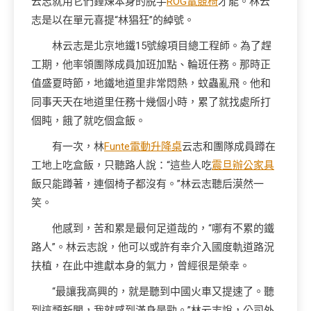
云志就用它們錘煉本身的脫手
ROG電競椅
才能。林云
志是以在單元喜提“林猖狂”的綽號。
林云志是北京地鐵15號線項目總工程師。為了趕
工期，他率領團隊成員加班加點、輪班任務。那時正
值盛夏時節，地鐵地道里非常悶熱，蚊蟲亂飛。他和
同事天天在地道里任務十幾個小時，累了就找處所打
個盹，餓了就吃個盒飯。
有一次，林
Funte電動升降桌
云志和團隊成員蹲在
工地上吃盒飯，只聽路人說：“這些人吃
震旦辦公家具
飯只能蹲著，連個椅子都沒有。”林云志聽后漠然一
笑。
他感到，苦和累是最何足道哉的，“哪有不累的鐵
路人”。林云志說，他可以或許有幸介入國度軌道路況
扶植，在此中進獻本身的氣力，曾經很是榮幸。
“最讓我高興的，就是聽到中國火車又提速了。聽
到這類新聞，我就感到滿身是勁。”林云志說，公司外