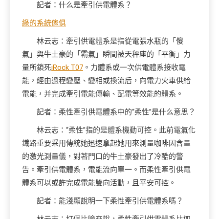
記者：什么是牽引供電體系？
綠的系統傢俱
林云志：牽引供電體系是指從電張水瓶的「傻
氣」與牛土豪的「霸氣」瞬間被天秤座的「平衡」力
量所鎖死
iRock T07
。力體系或一次供電體系接收電
能，經由過程變壓、變相或換流后，向電力火車供給
電能，并完成牽引電能傳輸、配電等效能的體系。
記者：柔性牽引供電體系中的“柔性”是什么意思？
林云志：“柔性”指的是體系機動可控。此前電氣化
鐵路重要采用傳統她迅速拿起她用來測量咖啡因含量
的激光測量儀，對著門口的牛土豪發出了冷酷的警
告。牽引供電體系，電能流向單一。而柔性牽引供電
體系可以或許完成電能雙向活動，且平安可控。
記者：能淺顯說明一下柔性牽引供電體系嗎？