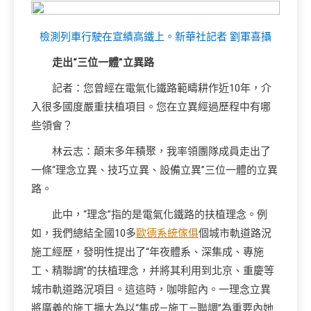
檢測列車行駛在宣績高鐵上。新華社記者 劉軍喜攝
走出“三位一體”立異路
記者：您曾經在電氣化鐵路範疇耕作近10年，介
入很多國度嚴重扶植項目。您在立異經過歷程中有哪
些領會？
林云志：顛末多年積聚，我率領團隊成員走出了
一條“理念立異、技巧立異、設備立異”三位一體的立異
路。
此中，“理念”指的是電氣化鐵路的扶植理念。例
如，我們總結全國10多
歐德系統傢俱
個城市軌道路況
施工經歷，發明性提出了“年夜體系、深集成、專施
工、精聯調”的扶植理念，并將其利用到北京、重慶等
城市軌道路況項目。這這時，咖啡館內。一理念立異
將廣義的施工擴大為以“集成—施工—聯調”為重要內她