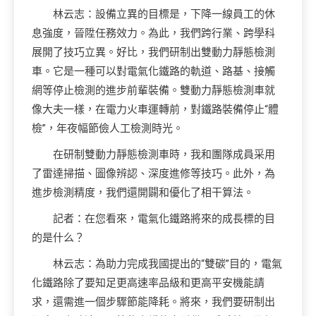
林云志：設備立異的目標是，下降一線員工的休
息強度，晉陞任務效力。為此，我們跨行業、跨學科
展開了技巧立異。好比，我們研制出雙動力靜態檢測
車。它是一種可以對電氣化鐵路的軌道、路基、接觸
網等停止檢測的進步前輩裝備。雙動力靜態檢測車就
像大夫一樣，在電力火車運轉前，對鐵路裝備停止“體
檢”，年夜幅節儉人工檢測時光。
在研制雙動力靜態檢測車時，我和團隊成員采用
了雷達掃描、圖像辨認、深度進修等技巧。此外，為
進步檢測精度，我們還開闢和優化了相干算法。
記者：在您看來，電氣化鐵路將來的成長標的目
的是什么？
林云志：為助力完成我國提出的“雙碳”目的，電氣
化鐵路除了要知足更高速率品級和更高平安機能請
求，還需進一個步驟節能降耗。將來，我們要研制出