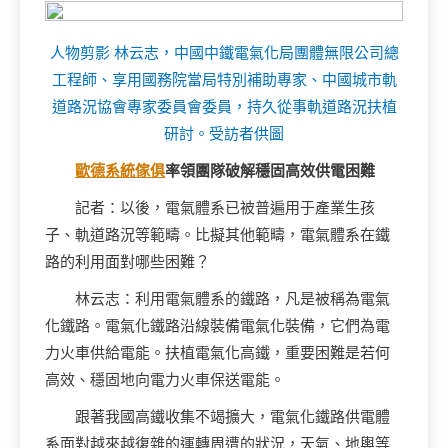
人物剪影 林云志，中國中鐵電氣化局團體無限公司總
工程師、享用國務院當局特別補助專家、中國城市軌
道路況協會專家委員會委員，持久從事軌道路況扶植
研討。受訪者供圖
歐德系統傢俱
率領團隊破解穩固高效供電困難
記者：以後，電氣體系已被普遍用于產業生孩
子、軌道路況等範疇。比擬其他範疇，電氣體系在鐵
路的利用面對哪些困難？
林云志：利用電氣體系的鐵路，凡是被稱為電氣
化鐵路。電氣化鐵路沿線裝備電氣化裝備，它們為電
力火車供給電能。扶植電氣化高鐵，重要困難是若何
高效、穩固地向電力火車保送電能。
跟著我國高鐵收集不竭擴大，電氣化鐵路供電體
系面對越來越復雜的運轉周遭的狀況，天氣、地輿等