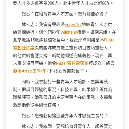
發人才多少數字為300人，此中青年人才占比超60%。
記者：在培育青年人才方面，您有哪些心得？
林云志：我會有興趣識
Enjoy121
地給青年人才供
給錘煉機遇，讓他們挑年
Wilkhahn
夜梁。舉例來說，在
北京地鐵15號線扶植項目中，我讓那時剛結業不
Funte
電動升降桌
久的團隊成員羅金擔負項目技巧擔任人，
給他供給響應支撐，輔助他順遂完成義務。現在，顛
末屢次項目歷練，他曾
Razer雷蛇電競椅
經成為三級公
亞梭Artso工學椅
司科技立異部部長了。
同時，我會制訂一些青年人才培訓、嘉獎等軌
制，把項目經過的事況、科技立異、結果轉化等作為
職稱評審、職務晉升的主要考察內在的事務，支撐和
激勵他們從事研發任務。
記者：您是若何讓這些青年人才敏捷生長的？
林云志：我感到，要想培育好青年人，起首要走