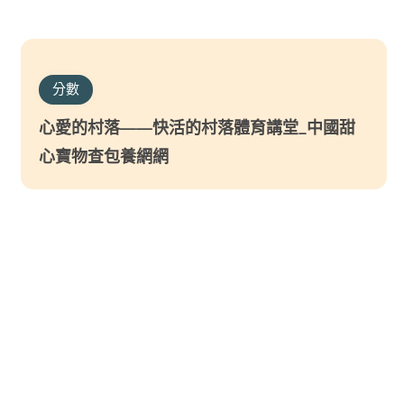
分數
心愛的村落——快活的村落體育講堂_中國甜
心寶物查包養網網