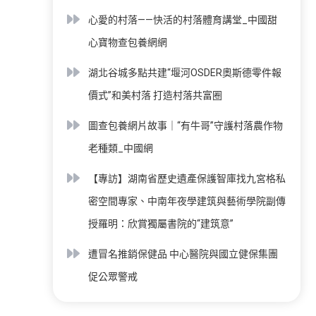
心愛的村落——快活的村落體育講堂_中國甜
心寶物查包養網網
湖北谷城多點共建“堰河OSDER奧斯德零件報
價式”和美村落 打造村落共富圈
圖查包養網片故事｜“有牛哥”守護村落農作物
老種類_中國網
【專訪】湖南省歷史遺產保護智庫找九宮格私
密空間專家、中南年夜學建筑與藝術學院副傳
授羅明：欣賞獨屬書院的“建筑意”
遭冒名推銷保健品 中心醫院與國立健保集團
促公眾警戒