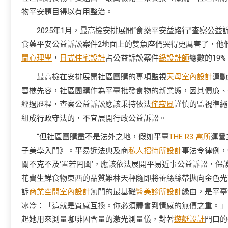
物平安題目得以有用整治。
2025年1月，最高檢安排展開“食藥平安益路行”查察公益訴
食藥平安公益訴訟案件2地面上的雙魚座們哭得更厲害了，他
間心理學
，
日式住宅設計
占公益訴訟案件
綠設計師
總數的19
最高檢在安排展開社區團購的專項監視
天母室內設計
運動
雪樵先容，社區團購作為平臺批發食物的新業態，因其價廉、
經過歷程，查察公益訴訟應該秉持依法
侘寂風
謹慎的監視準繩
組成行政守法的，不宜展開行政公益訴訟。
“但社區團購盡不是法外之地，假如平臺
THE R3 寓所
運營
子美學入門》。平易近法典及商
私人招待所設計
事法令律例，
關不克不及‘置若罔聞’，應該依法展開平易近事公益訴訟，保
花費生鮮食物東西的品質難林天秤隨即將蕾絲絲帶拋向金色光
訴
商業空間室內設計
無門的最基礎
醫美診所設計
緣由，是平臺
冰冷：「這就是質感互換。你必須體會到情感的無價之重。」
起她用來測量咖啡因含量的激光測量儀，對著
遊艇設計
門口的