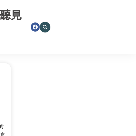
聽見
對
購食