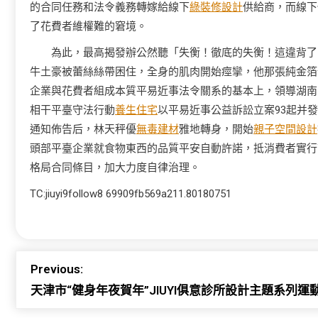
的合同任務和法令義務轉嫁給線下
綠裝修設計
供給商，而線下
了花費者維權難的窘境。
為此，最高揭發辦公然聽「失衡！徹底的失衡！這違背了
牛土豪被蕾絲絲帶困住，全身的肌肉開始痙攣，他那張純金箔
企業與花費者組成本質平易近事法令關系的基本上，領導湖南
相干平臺守法行動
養生住宅
以平易近事公益訴訟立案93起并
通知佈告后，林天秤優
無毒建材
雅地轉身，開始
親子空間設計
頭部平臺企業就食物東西的品質平安自動許諾，抵消費者實行
格局合同條目，加大力度自律治理。
TC:jiuyi9follow8 69909fb569a211.80180751
Previous:
天津市“健身年夜賀年”JIUYI俱意診所設計主題系列運