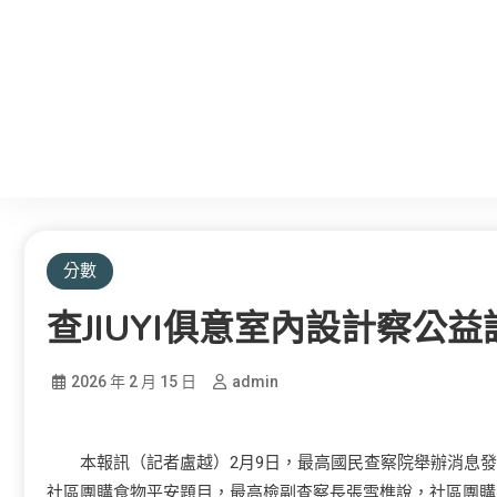
分數
查JIUYI俱意室內設計察公
2026 年 2 月 15 日
admin
本報訊（記者盧越）2月9日，最高國民查察院舉辦消息發
社區團購食物平安題目，最高檢副查察長張雪樵說，社區團購