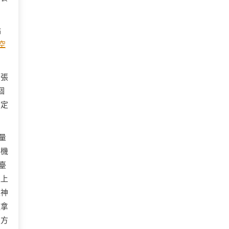
點
空
。張
個
判定
量
察機
臺
又上
眼神
速拿
賣方