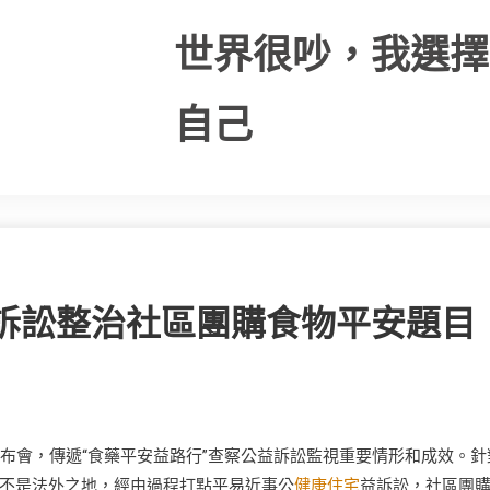
世界很吵，我選擇
自己
益訴訟整治社區團購食物平安題目
布會，傳遞“食藥平安益路行”查察公益訴訟監視重要情形和成效。針
不是法外之地，經由過程打點平易近事公
健康住宅
益訴訟，社區團