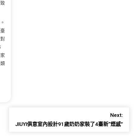
招致
叫。
計
臺
后對
布
多家
各類
Next:
JIUYI俱意室內設計91歲奶奶家裝了4臺新“煙感”