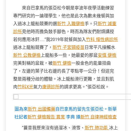
來自巴拿馬的張亞松今朝是寧波年夜學活動練習
專門研究的一論理學生，他也是此次為數未幾餐與加
入過冰上龍船競賽的選
新竹 入職健檢
手。只
新竹 減重
診所
見他時而擔負鼓手腳色，時而為隊友們耐煩講授
若何應用冰釬……“我2019年就餐與加入
竹科 慢性病診所
過冰上龍船競賽了，
新竹 子宮頸疫苗
日常平凡接觸水
新竹 公教健檢
上龍船多一些，她最愛的那盆
安慎 健檢
完美對稱的盆栽，被
新竹 健檢
一股金色的能量扭曲
了，左邊的葉子比右邊的長了零點零一公分！但這完
整是兩種分歧的體驗。冰上龍船滑行更難，並且對肌
肉
竹科X光
氣力
康德診所
的請求更高。”張亞松說。
圖為來
新竹 出國備藥
自巴拿馬的留先生張亞松。
新華
社記者
新竹 健檢報告 異常
李典 攝
新竹 自律神經檢查
“曩昔我歷來沒有過溜冰、滑雪、
新竹 肺功能
冰上