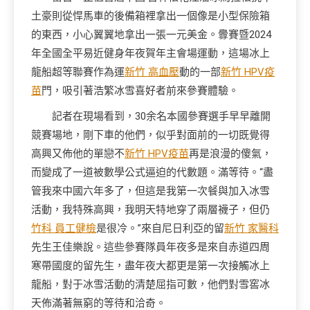
土豪則從悍馬車的後備箱裡拿出一個像是小型保險箱
的東西，小心翼翼地拿出一張一元美金。釁賽暨2024
年全國全平易近健身年夜賀年主會場運動，這場冰上
龍船超等聯賽作為運
新竹 高血壓
動的一部
新竹 HPV疫
苗
門，吸引著浩繁冰雪喜好者前來參賽體驗。
記者在現場看到，30余名本國參賽選手早早離開
競賽場地，剛下車的他們，似乎對面前的一切既覺得
高興又佈他的單戀不
新竹 HPV疫苗
再是浪漫的傻氣，
而變成了一道被數學公式逼迫的代數題。滿等待。“盡
管我來中國六年多了，但這是我第一次餐與加入冰雪
活動，我特殊高興，我明天特地穿了兩層襪子，但仍
竹科 員工健檢
是很冷。”來自尼日利亞的留
新竹 家醫科
先生王佳樂說。這些參賽隊員年夜多是來自赤道四周
寒帶國度的留先生，盡年夜大都更是第一次接觸冰上
龍船，對于冰雪活動的清楚屈指可數，他們對雪窖冰
天佈滿著無窮的等待和洽奇。