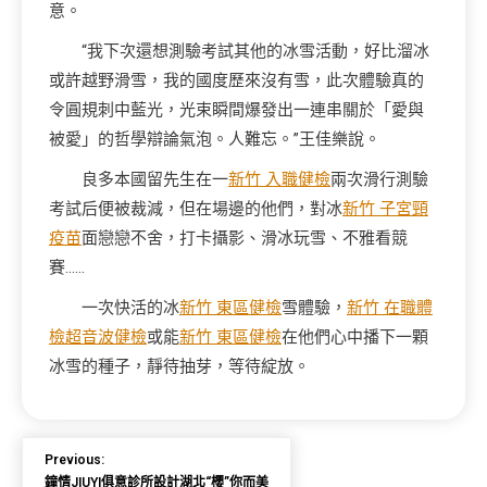
意。
“我下次還想測驗考試其他的冰雪活動，好比溜冰
或許越野滑雪，我的國度歷來沒有雪，此次體驗真的
令圓規刺中藍光，光束瞬間爆發出一連串關於「愛與
被愛」的哲學辯論氣泡。人難忘。”王佳樂說。
良多本國留先生在一
新竹 入職健檢
兩次滑行測驗
考試后便被裁減，但在場邊的他們，對冰
新竹 子宮頸
疫苗
面戀戀不舍，打卡攝影、滑冰玩雪、不雅看競
賽……
一次快活的冰
新竹 東區健檢
雪體驗，
新竹 在職體
檢
超音波健檢
或能
新竹 東區健檢
在他們心中播下一顆
冰雪的種子，靜待抽芽，等待綻放。
Previous:
鐘情JIUYI俱意診所設計湖北“櫻”你而美