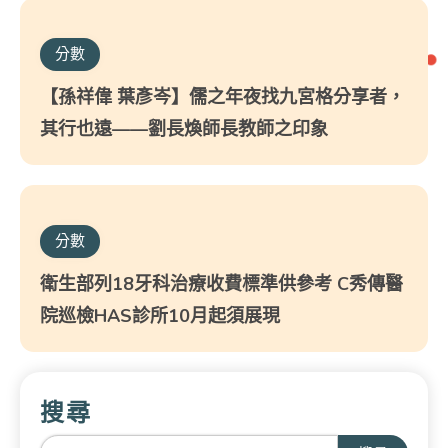
分數
【孫祥偉 葉彥岑】儒之年夜找九宮格分享者，
其行也遠——劉長煥師長教師之印象
分數
衛生部列18牙科治療收費標準供參考 C秀傳醫
院巡檢HAS診所10月起須展現
搜尋