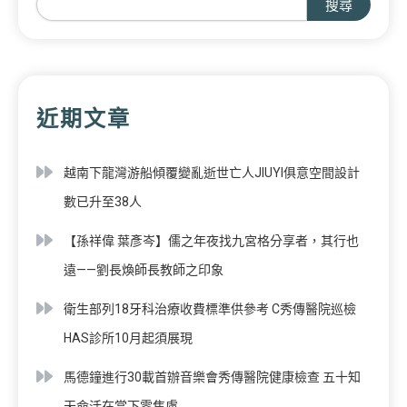
搜尋
近期文章
越南下龍灣游船傾覆變亂逝世亡人JIUYI俱意空間設計
數已升至38人
【孫祥偉 葉彥岑】儒之年夜找九宮格分享者，其行也
遠——劉長煥師長教師之印象
衛生部列18牙科治療收費標準供參考 C秀傳醫院巡檢
HAS診所10月起須展現
馬德鐘進行30載首辦音樂會秀傳醫院健康檢查 五十知
天命活在當下零焦慮