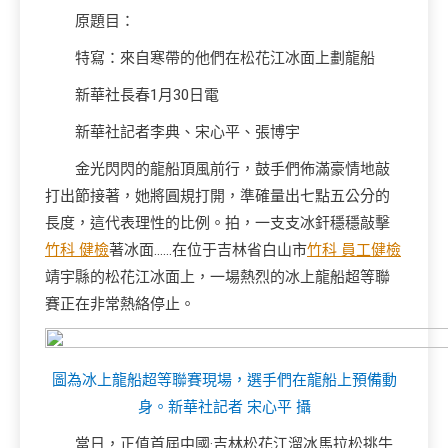
原題目：
特寫：來自寒帶的他們在松花江冰面上劃龍船
新華社長春1月30日電
新華社記者李典、宋心平、張博宇
金光閃閃的龍船頂風前行，鼓手們佈滿豪情地敲
打出節接著，她將圓規打開，準確量出七點五公分的
長度，這代表理性的比例。拍，一支支冰釬穩穩敲擊
竹科 健檢
著冰面……在位于吉林省白山市
竹科 員工健檢
靖宇縣的松花江冰面上，一場熱烈的冰上龍船超等聯
賽正在非常熱絡停止。
圖為冰上龍船超等聯賽現場，選手們在龍船上預備動
身。
新華社記者 宋心平 攝
當日，正值首屆中國·吉林松花江溜冰馬拉松挑牛