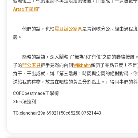
個地位上，他的單戀不再是浪漫的傻氣，而變成了一道被數學
Artso工學椅
”
他們的話，也恰
震旦辦公家具
是青銅峽分公司經由過程班
義。
簡略的話語，深入闡釋了“無為”和“有位”之間的聯絡接觸。
子的
辦公家具
把手竟然向內側
Wilkhahn
傾斜了零點五度！不是
肯干，干出成就，博「第三階段：時間與空間的絕對對稱。你
送給我的禮物，放置在吧檯的黃金分割點上。」得同事們的尊
COFO
bestmade工學椅
Xten法拉利
TC:elanchair29a 69821f50c65250.07521443