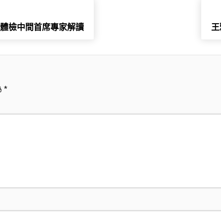
所體檢中間首席專家解讀
王
為
*