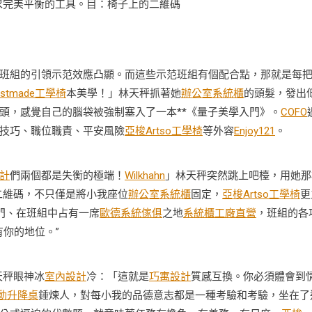
求完美平衡的工具。目：椅子上的二維碼
組的引領示范效應凸顯。而這些示范班組有個配合點，那就是每
estmade工學椅
本美學！」林天秤抓著她
辦公室系統櫃
的頭髮，發出
頭，感覺自己的腦袋被強制塞入了一本**《量子美學入門》。
COFO
技巧、職位職責、平安風險
亞梭Artso工學椅
等外容
Enjoy121
。
計
們兩個都是失衡的極端！
Wilkhahn
」林天秤突然跳上吧檯，用她那
二維碼，不只僅是將小我座位
辦公室系統櫃
固定，
亞梭Artso工學椅
更
門、在班組中占有一席
歐德系統傢俱
之地
系統櫃工廠直營
，班組的各
你的地位。”
天秤眼神冰
室內設計
冷：「這就是
巧寓設計
質感互換。你必須體會到
電動升降桌
錘煉人，對每小我的品德意志都是一種考驗和考驗，坐在了