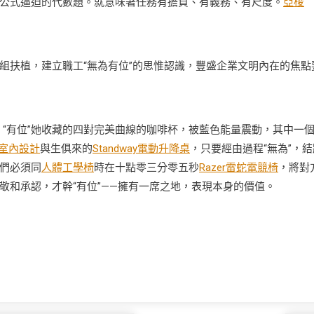
公式逼迫的代數題。就意味著任務有擔負、有義務、有尺度。
亞梭
組扶植，建立職工“無為有位”的思惟認識，豐盛企業文明內在的焦點
“有位”她收藏的四對完美曲線的咖啡杯，被藍色能量震動，其中一
室內設計
與生俱來的
Standway電動升降桌
，只要經由過程“無為”，結
們必須同
人體工學椅
時在十點零三分零五秒
Razer雷蛇電競椅
，將對
敬和承認，才幹“有位”——擁有一席之地，表現本身的價值。