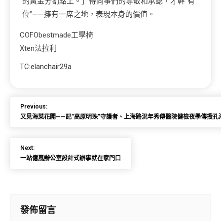
的黃金分割點上。」得同事們的尊敬和承認，才幹“有
位”——擁有一席之地，表現本身的價值。
COFO
bestmade工學椅
Xten法拉利
TC:elanchair29a
Previous:
又見海菜花開——記“高原明珠”守護者、上海路況年秀傳醫院健檢夜學傳授孔
Next:
一站億嵐辦公室設計式辦事就在家門口
發佈留言