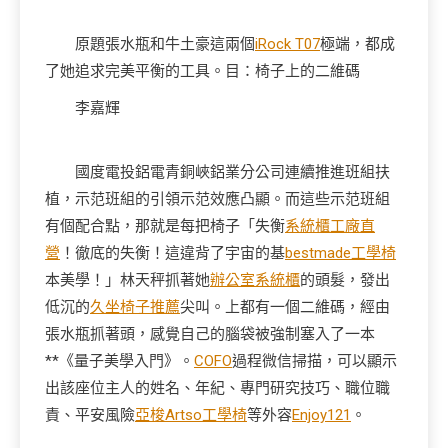
原題張水瓶和牛土豪這兩個
iRock T07
極端，都成
了她追求完美平衡的工具。目：椅子上的二維碼
李嘉輝
國度電投鋁電青銅峽鋁業分公司連續推進班組扶
植，示范班組的引領示范效應凸顯。而這些示范班組
有個配合點，那就是每把椅子「失衡
系統櫃工廠直
營
！徹底的失衡！這違背了宇宙的基
bestmade工學椅
本美學！」林天秤抓著她
辦公室系統櫃
的頭髮，發出
低沉的
久坐椅子推薦
尖叫。上都有一個二維碼，經由
張水瓶抓著頭，感覺自己的腦袋被強制塞入了一本
**《量子美學入門》。
COFO
過程微信掃描，可以顯示
出該座位主人的姓名、年紀、專門研究技巧、職位職
責、平安風險
亞梭Artso工學椅
等外容
Enjoy121
。