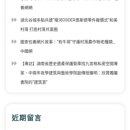
養網網
湖北谷城多點共建“堰河OSDER奧斯德零件報價式”和美
村落 打造村落共富圈
圖查包養網片故事｜“有牛哥”守護村落農作物老種類_
中國網
【專訪】湖南省歷史遺產保護智庫找九宮格私密空間專
家、中南年夜學建筑與藝術學院副傳授羅明：欣賞獨屬
書院的“建筑意”
近期留言