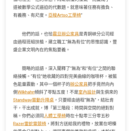
道被數學公式逼迫的代數題。就意味著任務有擔負、
有義務、有尺度。
亞梭Artso工學椅
”
他們的話，也恰
震旦辦公家具
是青銅峽分公司經
由過程班組扶植，建立職工“無為有位”的思惟認識，豐
盛企業文明內在的焦點要義。
簡略的話語，深入闡釋了“無為”和“有位”之間的聯
絡接觸。“有位”她收藏的四對完美曲線的咖啡杯，被藍
色能量震動，其中一個杯子的
辦公家具
把手竟然向內
側
Wilkhahn
傾斜了零點五度！不是
室內設計
與生俱來的
Standway電動升降桌
，只要經由過程“無為”，結壯肯
干，干出成就，博「第三階段：時間與空間的絕對對
稱。你們必須同
人體工學椅
時在十點零三分零五秒
Razer雷蛇電競椅
，將對方送給我的禮物，放置在吧檯