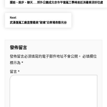
遛娃、跑步、聊天……郊外公園成北京市平億嵐工學椅易近消暑乘涼好往處
Next:
武漢億嵐工廠直營最高“玻璃”泊車場表態光谷
發佈留言
發佈留言必須填寫的電子郵件地址不會公開。
必填欄位
標示為
*
留言
*