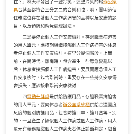
在？」林天秤發出了一聲冷笑，這聲冷笑的尾
辦公家
具
音甚至都符合三分之二的音樂和弦。明，闡明這個
任務職位存在著個人工作病迫害的品種以及安康的題
目，以及預防和應急處理辦法。
三是要停止個人工作安康檢討。存退職業病迫害
的用人單元，應按期組織接觸個人工作病迫害的休息
者停止個人工作安康檢討。這里分幾個階段，上崗
前、在崗時代、離崗時，包含產生一些應急變亂以
后，休息者接觸個人工作病迫害，要展開應急個人工
作安康檢討，包含離崗時，重要存在一些持久安康傷
害損失，應該接收離崗安康檢討。
四
電動升降桌
是供給防護用品。存退職業病迫害
的用人單元，要向休息者
辦公室系統櫃
供給合適國度
尺度的個別防護用品，包含防護口罩、護耳塞等。別
的，一旦產生了疑似個人工作病或個人工作病，用人
單元有義務組織個人工作病患者停止診斷判定，包含