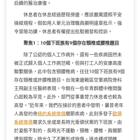
后續的醫治康復。
休息者在休息經過歷程傍邊，應該嚴厲遵照平安
操縱規程，假如用人單元治理職員顯明違章批示，強
令冒險功課，休息者有權提出批駁揭發和控訴。
聚焦1：10個下班族有9個存在頸椎或腰椎題目
除了公認的個人工作病外，還有一些疾病固然未
被正式歸入個人工作病范疇，但與打工人的安康高度
聯繫關係，此中包含頸腰椎病，往往10個下班族有9個
存在頸椎或許腰椎題目。台灣東邊戰區空軍病院骨科
王飛副主任醫師表現，今朝在一些年青群體中椎間盤
凸起較為罕見。此外，部門從事重膂力休息者也較為
高發。“近年來，我們在接診的患者中發明，曩昔老年
人高發的骨
綠的系統傢俱
關節疾病，此刻多發于
歐德
系統傢俱
需求久坐或是長時光垂頭伏案的下班族，由
於姿態不對的、長時光不運動，頸椎、腰椎、肩關節
遭到搾取，時光久了不難形成毀傷，逐步構成頸椎