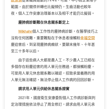
統傢俱
從業職員總數的79.4%。可是，中小微企業限于
範圍，由於關停并轉也比擬頻仍，生齒活動也較年
夜，個人工作安康治理基本以及相干才能仍比擬弱。
塵肺病診斷難在休息關系斷定上
Wilkhahn
個人工作性的塵肺病診斷，在醫學技巧上
沒有任何困難，重要難點在于休息者接觸粉
幸福空間
塵迫害后，到呈現塵肺病癥狀，要顛末幾年、十年甚
至三十多年以后。
由于這些病人大都是農人工，不少農人工已經在
多個存在粉塵迫害的用人單元任務過，都接觸粉塵，
可是用人單元休息關系難以確認，招致承當義務的用
人單元無法確認，無法停止個人工作病的回因診斷。
請求用人單元供給休息關系證實
2021年，國度衛生安康委對個人工作病診斷與判
定治理措施依法停止了周全修訂，請求由用人單元承