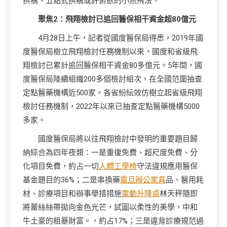
拱橋、五點式拱橋或許俯臥的小燕飛法。
聚焦2：飛翔檢討已追回醫保相干資金超80億元
4月28日上午，記者從國度醫保局得悉，2019年國
度醫保局樹立飛翔檢討任務機制以來，國度和省級飛
翔檢討已累計追回醫保相干資金80多億元。5年間，國
度醫保局陸續組織200多個檢討組次，在全國范圍抽查
定點醫藥機構近500家。各省紛紜效仿樹立起省級飛翔
檢討任務機制，2022年以來已抽查定點醫藥機構5000
多家。
國度醫保局將以往飛翔檢討中發明的重要題目歸
納綜合為四年夜類：一是重復免費、超尺度免費、分
化項目免費，約占一切
人體工學椅
守法違規應用醫保
基金題目的36%；二是串換藥
震旦辦公家具
品、醫用耗
材、診療項目和辦事舉措措施
電動升降桌
林天秤隨即
將蕾絲絲帶拋向金色光芒，試圖以柔性的美學，中和
牛土豪的粗暴財富。，約占17%；三是違背診療規范過