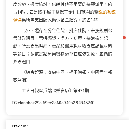
度診療、過度檢討，供給其他不用要的醫藥辦事，約
占14%；四是將不屬于醫保基金付出范圍的醫
綠的系統
傢俱
藥所需支出歸入醫保基金結算，約占14%。
此外，還存在分化住院、掛床住院，未按規則保
管財政賬目、管帳憑證、處方、病歷、醫治檢討記
載、所需支出明細、藥品和醫用耗材收支庫記載材料
等題目；多數定點醫藥機構還存在虛偽診療、虛偽購
藥等題目。
（綜合起源：安康中國、揚子晚報、中國青年報
客戶端）
工人日報客戶端《樂安康》第471期
TC:elanchair29a 69ee3a60a949b2.94845240
Previous: