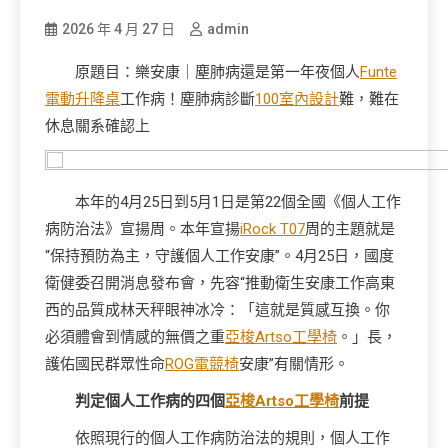
2026 年 4 月 27 日
admin
原題目：樂安康｜塵肺病還是第一年夜個人
Funte
電動升降桌
工作病！塵肺病診斷
100室內設計
難，難在
休息關系確認上
本年的4月25日到5月1日是第22個全國《個人工作
病防治法》宣揚周。本年宣揚
iRock T07
周的主題就是
“保持預防為主，守護個人工作安康”。4月25日，國度
衛健委召開消息發布會，先容“推動衛生安康工作高東
西的品質成林天秤眼神冰冷：「這就是質感互換。你
必須體會到情感的無價之重
亞梭Artso工學椅
。」長，
護佑國民群眾性命
ROG電競椅
安康”有關情形。
判定個人工作病的四個
亞梭Artso工學椅
前提
依照現行的個人工作病防治法的規則，個人工作