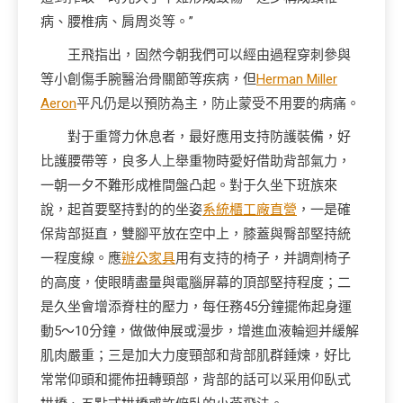
病、腰椎病、肩周炎等。”
王飛指出，固然今朝我們可以經由過程穿刺參與
等小創傷手腕醫治骨關節等疾病，但
Herman Miller
Aeron
平凡仍是以預防為主，防止蒙受不用要的病痛。
對于重膂力休息者，最好應用支持防護裝備，好
比護腰帶等，良多人上舉重物時愛好借助背部氣力，
一朝一夕不難形成椎間盤凸起。對于久坐下班族來
說，起首要堅持對的的坐姿
系統櫃工廠直營
，一是確
保背部挺直，雙腳平放在空中上，膝蓋與臀部堅持統
一程度線。應
辦公家具
用有支持的椅子，并調劑椅子
的高度，使眼睛盡量與電腦屏幕的頂部堅持程度；二
是久坐會增添脊柱的壓力，每任務45分鐘擺佈起身運
動5～10分鐘，做做伸展或漫步，增進血液輪迴并緩解
肌肉嚴重；三是加大力度頸部和背部肌群錘煉，好比
常常仰頭和擺佈扭轉頸部，背部的話可以采用仰臥式