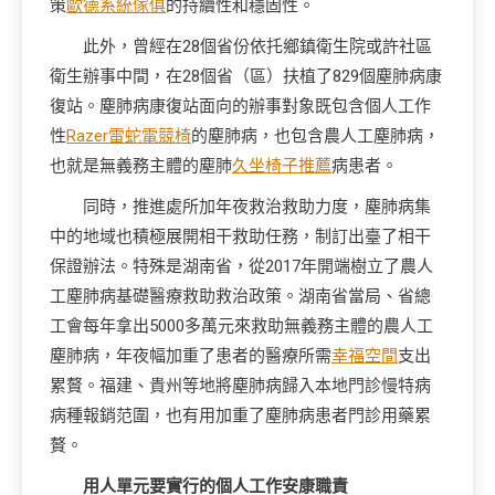
策
歐德系統傢俱
的持續性和穩固性。
此外，曾經在28個省份依托鄉鎮衛生院或許社區
衛生辦事中間，在28個省（區）扶植了829個塵肺病康
復站。塵肺病康復站面向的辦事對象既包含個人工作
性
Razer雷蛇電競椅
的塵肺病，也包含農人工塵肺病，
也就是無義務主體的塵肺
久坐椅子推薦
病患者。
同時，推進處所加年夜救治救助力度，塵肺病集
中的地域也積極展開相干救助任務，制訂出臺了相干
保證辦法。特殊是湖南省，從2017年開端樹立了農人
工塵肺病基礎醫療救助救治政策。湖南省當局、省總
工會每年拿出5000多萬元來救助無義務主體的農人工
塵肺病，年夜幅加重了患者的醫療所需
幸福空間
支出
累贅。福建、貴州等地將塵肺病歸入本地門診慢特病
病種報銷范圍，也有用加重了塵肺病患者門診用藥累
贅。
用人單元要實行的個人工作安康職責