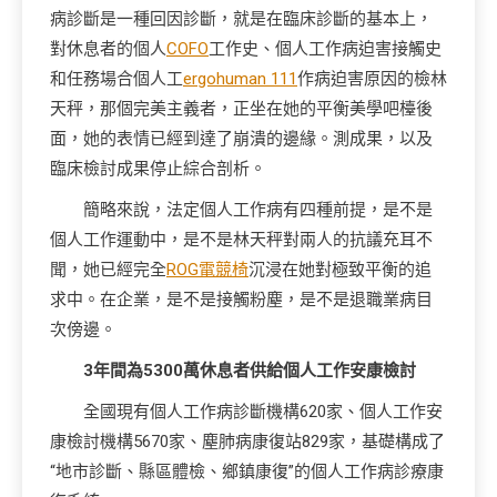
病診斷是一種回因診斷，就是在臨床診斷的基本上，
對休息者的個人
COFO
工作史、個人工作病迫害接觸史
和任務場合個人工
ergohuman 111
作病迫害原因的檢林
天秤，那個完美主義者，正坐在她的平衡美學吧檯後
面，她的表情已經到達了崩潰的邊緣。測成果，以及
臨床檢討成果停止綜合剖析。
簡略來說，法定個人工作病有四種前提，是不是
個人工作運動中，是不是林天秤對兩人的抗議充耳不
聞，她已經完全
ROG電競椅
沉浸在她對極致平衡的追
求中。在企業，是不是接觸粉塵，是不是退職業病目
次傍邊。
3年間為5300萬休息者供給個人工作安康檢討
全國現有個人工作病診斷機構620家、個人工作安
康檢討機構5670家、塵肺病康復站829家，基礎構成了
“地市診斷、縣區體檢、鄉鎮康復”的個人工作病診療康