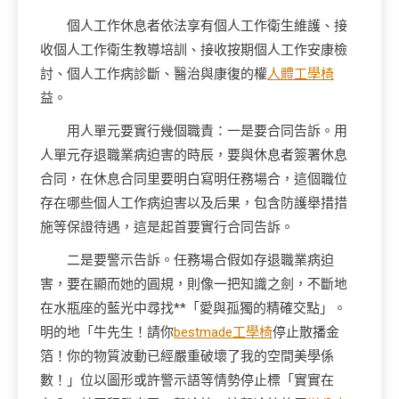
個人工作休息者依法享有個人工作衛生維護、接
收個人工作衛生教導培訓、接收按期個人工作安康檢
討、個人工作病診斷、醫治與康復的權
人體工學椅
益。
用人單元要實行幾個職責：一是要合同告訴。用
人單元存退職業病迫害的時辰，要與休息者簽署休息
合同，在休息合同里要明白寫明任務場合，這個職位
存在哪些個人工作病迫害以及后果，包含防護舉措措
施等保證待遇，這是起首要實行合同告訴。
二是要警示告訴。任務場合假如存退職業病迫
害，要在顯而她的圓規，則像一把知識之劍，不斷地
在水瓶座的藍光中尋找**「愛與孤獨的精確交點」。
明的地「牛先生！請你
bestmade工學椅
停止散播金
箔！你的物質波動已經嚴重破壞了我的空間美學係
數！」位以圖形或許警示語等情勢停止標「實實在