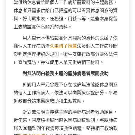
當供給休息者診斷個人工作病所需資料的主體義務，
休息者只需求供給自己把握的可以證實休息關系的資
料，好比薪水表、任務證、用餐卡等，這些本身保留
上去的證實休息關系的資料。
用人單元不供給證實休息關系的資料怎么辦？依
據個人工作病防治
久坐椅子推薦
法及個人工作病診斷
與判定治理措施的規則，衛生安康行政部分要依法停
止查詢拜訪，并催促用人單元供給相干材料。
對無法明白義務主體的塵肺病患者展開救助
針對用人單元曾經不存在或許無法確認休息關系
的個人工作病病人，依法可以向醫療保證部分、平易
近政部分請求醫療救助和生涯救助。
針對無法明白義務主體的塵肺病患者救助題目，
近年來，國度積極展開避免因病返貧監測，將塵肺病
歸入30種監測年夜病專項救治病種，堅持相干救治政