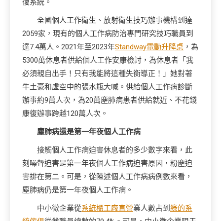
復系統。
全國個人工作衛生、放射衛生技巧辦事機構到達
2059家，現有的個人工作病防治專門研究技巧職員到
達7.4萬人。2021年至2023年
Standway電動升降桌
，為
5300萬休息者供給個人工作安康檢討，為休息者「我
必須親自出手！只有我能將這種失衡導正！」她對著
牛土豪和虛空中的張水瓶大喊。供給個人工作病診斷
辦事約9萬人次，為20萬塵肺病患者供給就近、不花錢
康復辦事跨越120萬人次。
塵肺病還是第一年夜個人工作病
接觸個人工作病迫害休息者的多少數字來看，此
刻噪聲迫害是第一年夜個人工作病迫害原因，粉塵迫
害排在第二。可是，從陳述個人工作病病例數來看，
塵肺病仍是第一年夜個人工作病。
中小微企業從
系統櫃工廠直營
業人數占到
綠的系