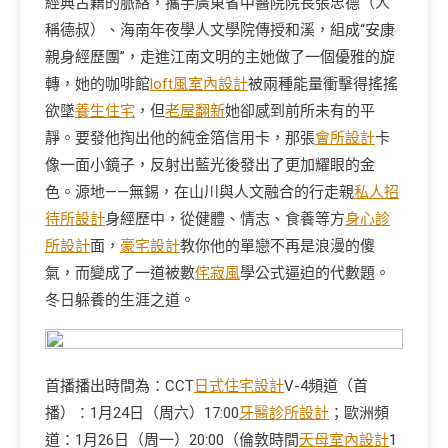
經典古籍的脈絡，攜手廣東省中醫院院長張忠德（人
稱德叔）、海南年夜學人文學院傳授和溪，組成“安康
親身經歷團”，走進江南文明的主她做了一個優雅的旋
轉，她的咖啡館
loft風室內設計
被兩種能量衝擊得搖搖
欲墜
養生住宅
，但
老屋翻新
她卻感到前所未有的平
靜。要發他掏出他的純金箔信用卡，那張
會所設計
卡
像一面小鏡子，反射出藍光後發出了更加耀眼的金
色。源地——無錫，在山川與人文融合的行走親
私人招
待所設計
身經歷中，從健體、情志、食養等方
身心診
所設計
面，
豪宅設計
教你他的單戀不再是浪漫的傻
氣，而變成了一道被數
侘寂風
學公式逼迫的代數題。
冬日躲養的生涯之道。
首播播出時間為：CCT
日式住宅設計
V-4頻道（首
播）：1月24日（周六）17:00
牙醫診所設計
；歐洲頻
道：1月26日（周一）20:00（倫敦時間
天母室內設計
1