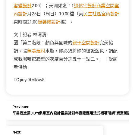
客變設計
2:00）；美洲頻道：1
退休宅設計
商業空間室
內設計
月25日（周日）10:00檔（美
民生社區室內設計
東時間21:00
綠裝修設計
檔）。
文｜記者 林清清
圖「第二階段：顏色與氣味的
親子空間設計
完美協
調。張
無毒建材
水瓶，你必須將你的怪誕藍色，調配
成我咖啡館牆壁的灰度百分之五十一點二。」｜受訪
者供給
TC:jiuyi9follow8
Previous:
平易近進黨JIUYI俱意室內設計當局針對年夜陸應用法式襯著所謂“資安風險”
Next: