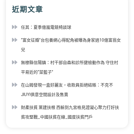
近期文章
任其：夏季億嵐電競椅談球
“富女征婚”台包養網心得配角被曝為身家過10億富翁女
兒
無棣縣信陽鎮：村干部自森和診所健檢動作為 守住村
平易近的“菜籃子”
在山姆發現一盒好麗友，收款員拒絕結賬：不克不
JIUYI俱意空間設計及售賣
財產扶貧 黨建扶根 西躲到九宮格見證凝心聚力打好扶
貧攻堅戰_中國扶貧在線_國度扶貧門戶