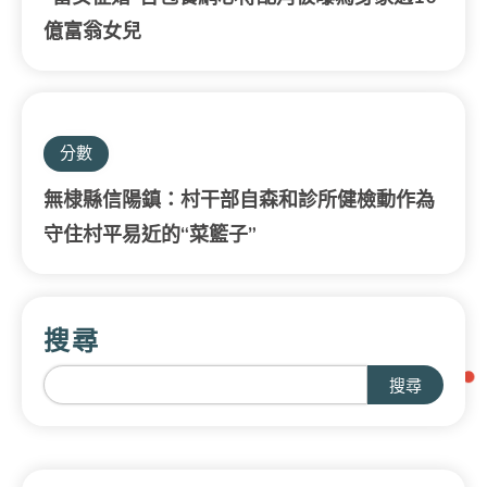
億富翁女兒
分數
無棣縣信陽鎮：村干部自森和診所健檢動作為
守住村平易近的“菜籃子”
搜尋
搜尋