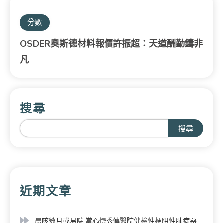
分數
OSDER奧斯德材料報價許振超：天道酬勤鑄非
凡
搜尋
搜尋
近期文章
晨咳數月或易喘 當心慢秀傳醫院健檢性梗阻性肺病惡