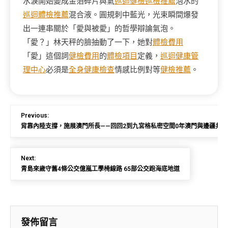
水淚開始變成金箔碎片與氣
巡迴健檢
巡檢推薦
泡水的
巡迴體檢推薦
混合液。圓規刺中藍光，光束瞬間爆發
出一連串關於「愛與被愛」的哲學辯論氣泡。
「愛？」林天秤的臉抽動了一下，她對
體檢費用
「愛」這個詞
健檢費用
的
體檢項目
定義，
巡迴健康管
理中心
必須是
全身健康檢查
情感比例對等
健檢推薦
。
Previous:
背靠內陸支撐，施展澳門所長——回回2到九宮格私密空間0年澳門與邊疆共
Next:
青島來歲守舊4條公交億嵐工學椅線路 65部公交跑海底地道
發佈留言