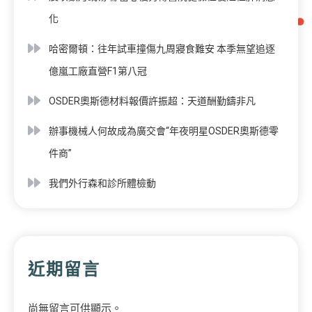
化
哈密爾頓：往年試車撞傷九周寢食難安 本季無望追逐
億嵐工廠直營F1第八冠
OSDER奧斯德材料報價許振超：天道酬勤鑄非凡
辦事機械人何故成為廣交會“年夜明星OSDER奧斯德零
件商”
我們外行森和診所體檢動
近期留言
尚無留言可供顯示。