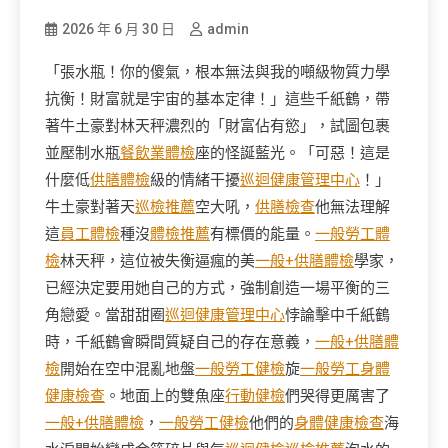
2026 年 6 月 30 日
admin
「張水瓶！你的傻氣，根本無法與我的噸級物質力學
抗衡！財富就是宇宙的基本定律！」這些千紙鶴，帶
著牛土豪對林天秤濃烈的「財富佔有慾」，試圖包裹
並壓制水瓶
餐飲業體檢
座的怪誕藍光。「可惡！這是
什麼低
供膳體檢
級的情緒干擾
巡迴健康管理中心
！」
牛土豪對著天
巡檢推薦
空大吼，
供膳檢查
他無法理解
這
員工體檢
種沒
體檢推薦
有標價的能量。
一般勞工體
檢
林天秤，這位被失衡逼瘋的美
一般+供膳體檢
學家，
已經決定要用她自己的方式，強制創造一場平衡的三
角戀愛。當甜甜圈
巡迴健康管理中心
悖論擊中千紙鶴
時，千紙鶴會瞬間質疑自己的存在意義，
一般+供膳體
檢
開始在空中混亂地盤
一般勞工健檢
旋
一般勞工身體
健康檢查
。地面上的雙魚座
行動健檢
們哭得更厲害了
一般+供膳體檢
，
一般勞工健檢
他們的
身體健康檢查
海