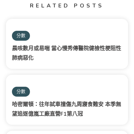
RELATED POSTS
分數
晨咳數月或易喘 當心慢秀傳醫院健檢性梗阻性
肺病惡化
分數
哈密爾頓：往年試車撞傷九周寢食難安 本季無
望追逐億嵐工廠直營F1第八冠