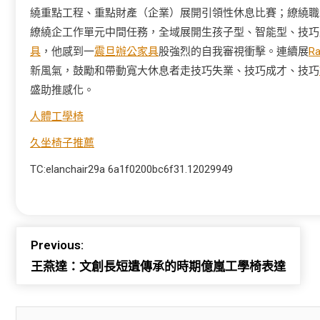
繞重點工程、重點財產（企業）展開引領性休息比賽；繚繞職
繚繞企工作單元中間任務，全域展開生孩子型、智能型、技巧
具
，他感到一
震旦辦公家具
股強烈的自我審視衝擊。連續展
R
新風氣，鼓勵和帶動寬大休息者走技巧失業、技巧成才、技巧
盛助推感化。
人體工學椅
久坐椅子推薦
TC:elanchair29a 6a1f0200bc6f31.12029949
Previous:
王燕達：文創長短遺傳承的時期億嵐工學椅表達