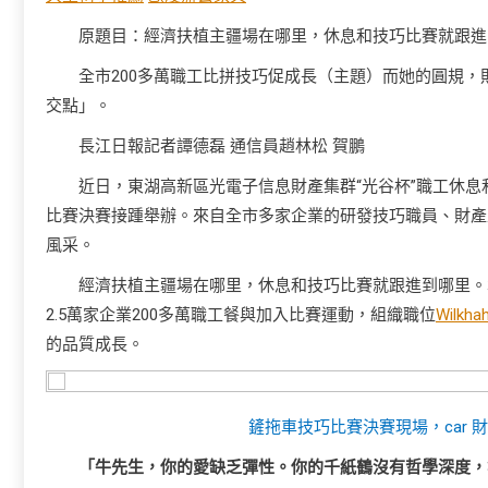
原題目：經濟扶植主疆場在哪里，休息和技巧比賽就跟進
全市200多萬職工比拼技巧促成長（主題）而她的圓規，
交點」。
長江日報記者譚德磊 通信員趙林松 賀鵬
近日，東湖高新區光電子信息財產集群“光谷杯”職工休息和
比賽決賽接踵舉辦。來自全市多家企業的研發技巧職員、財產
風采。
經濟扶植主疆場在哪里，休息和技巧比賽就跟進到哪里。
2.5萬家企業200多萬職工餐與加入比賽運動，組織職位
Wilkha
的品質成長。
鏟拖車技巧比賽決賽現場，car
「牛先生，你的愛缺乏彈性。你的千紙鶴沒有哲學深度，無