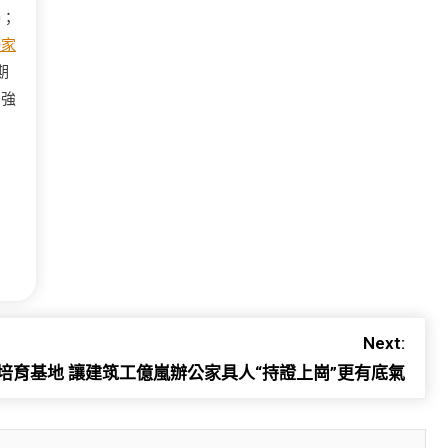
賽；
公家
期
了強
Next:
培育基地 讓建筑工億嵐辦公家具人“持證上崗”更有底氣