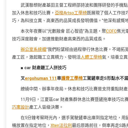
武漢聯想財產基田主督工程師邵詩波和團隊研發的手機點
加入休息和技巧比賽，
亞梭Artso工學椅
既展現了個人工作技
巧，為科技立異、高東西的品質成長發明價值。”他深有感慨
本次年夜賽以“光數融會 匠心智造”為主題，聚
COFO
焦光
技巧深度融會，加速推動財產高東西的品質成長。
辦公室系統櫃
“我們盼望經由過程舉行休息比賽，不竭拓
產工匠，激起職工立異精力、發明活
人體工學椅
氣，培養立異
■ car 財產鏈工人拼技巧
叉
ergohuman 111
車
護脊工學椅
工駕鏟車走S形點水不
繚繞中間、辦事年夜局。休息和技巧比賽是支持重點財產
11月9日，江夏區car 財產集群休息比賽暨鏟拖車技巧比
巧寓設計
產工人晉級決賽。
在5分鐘考察時光內，選手駕駛鏟車出庫到指定地位，用
桶放置在指定地位，
Xten法拉利
最后原路前往，倒車再走S路