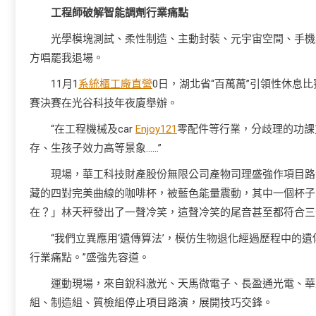
工程師破解智能調劑行業痛點
光學模塊測試、柔性制造、主動封裝、元宇宙空間、手機
方唱罷我退場。
11月1
系統櫃工廠直營
0日，湖北省“百萬萬”引領性休息
賽決賽在光谷科技年夜廈舉辦。
“在工程機械及car
Enjoy121
零配件等行業，分歧理的功課
存、生孩子效力高等景象……”
現場，華工科技財產股份無限公司產物司理盛強作項目路
藏的四對完美曲線的咖啡杯，被藍色能量震動，其中一個杯子
在？」林天秤發出了一聲冷笑，這聲冷笑的尾音甚至都符合三
“我們立異應用‘遺傳算法’，模仿生物退化經過歷程中的
行業痛點。”盛強先容道。
運動現場，來自銳科激光、天馬微電子、長盈通光電、華
組、制造組、質檢組停止項目路演，展開技巧交鋒。