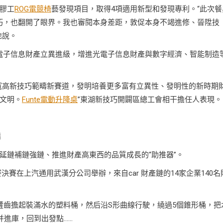
膠工
ROG電競椅
藝發現項目，取得4項適用新型和發現專利。“此次餐
巧，也翻開了眼界。我也審閱本身差距，敦促本身不竭進修、晉陞技
地說。
電子信息財產立異進級，增進光電子信息財產與數字經濟、智能制造
寬高新技巧範疇新賽道，發明培養更多富有立異性、發明性的新時期
文明。
Funte電動升降桌
”東湖新技巧開闢區總工會相干擔任人表現。
漏
延鏈補鏈強鏈、推進財產高東西的品質成長的“助推器”。
賽決賽在上汽通用武漢分公司舉辦，來自car 財產鏈的14家企業140名
鏟齒擔起裝滿水的塑料桶，然后沿S形曲線行駛，繞過5個錐形桶，把
并進庫，回到出發點……