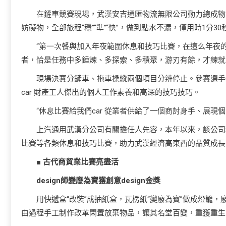
在鏟車競賽現場，武漢安吉通匯物流無限公司動力總成物
妨礙物，全部旅程“穩”“準”“快”，做到點水不漏，僅用時1
“第一次餐與加入年夜範圍休息和技巧比賽，在這么年夜
者，恰是任務中多錘煉、多探索、多積聚，游刃有餘，才練就
現場決賽分鏟車、拖車操縱兩個項目分辨停止。參賽選手
car 財產工人傑出的個人工作素養和高深的技巧技巧。
“休息比賽給我們car 從業者供給了一個商討身手、展
上汽通用武漢分公司有關擔任人先容，本年以來，該公司積
比賽等各類休息和技巧比賽，助力武漢經濟高東西的品質成長
■ 古代商貿業比賽亮盡活
design師變廢為寶獲創意design金獎
用快遞盒“改裝”成抽紙盒，瓦楞紙“變廢為寶”做成燈籠，廢
由過程手工制作改革閑置放棄物品，讓其名堂百變，重獲重生