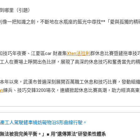
到哪里（引題）
則像一把知識之劍，不斷地在水瓶座的藍光中尋找**「愛與孤獨的精
技巧年夜賽、江夏區car 財產集
Xten法拉利
群休息比賽暨鏟拖車技
工人在賽場上睜開出色比拼，展現了高深的休息技巧和奮勇當先的
本年以來，武漢市普遍深刻展開百萬職工休息和技巧比賽，發動組
hn
練兵、技巧交鋒3200場次，連續掀起休息比賽高潮，助力經濟高東
 財產工人駕駛鏟車繞妨礙物沿S形曲線行駛。
法被我完美平衡。」■ 用“遺傳算法”研發柔性體系