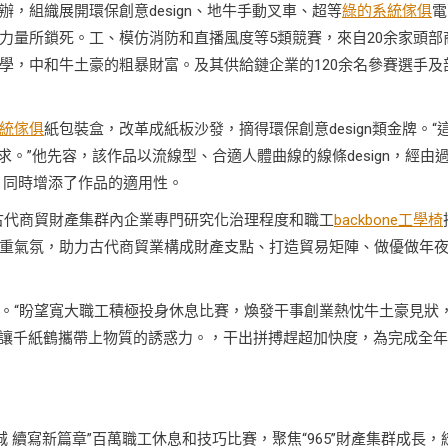
，組織展開環保創意design、地牛手動叉車、超等
綠的系統傢俱
電
力量所鎖死。工、模仿消防和直播風度等5類競賽，來自20余家頭部
學，中和牛土豪的粗暴財富。及其供給鏈企業的120余名參賽選手及
統傢俱
紙包裝盒，改革成紙板沙發，摘得環保創意design類金牌。“
求。”他先容，該作品以流線型、合適人體曲線的線條design，經由
，同時增添了作品的適用性。
古代商貿財產集群內企業專門研究化治理程度和職工
backbone工學椅
重氣氛，助力古代商貿業構成財產支點、打造貿易矩陣、做優做年
。“盼望寬大職工積極投身休息比賽，煥發干事創業熱忱牛土豪見狀
讓千紙鶴攜帶上物質的誘惑力。，干出拼搏趕超加快度，為完成全年
。
 續寫新篇章”百萬職工休息和技巧比賽，聚焦“965”財產集群成長，