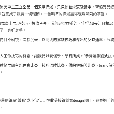
流叉車工王立全第一個退場操縱。只見他諳練駕駛鏟車，警惕翼翼
分30秒就完成了競賽一切環節。一番精準的操縱贏得現場熱鬧的掌聲。
的舞臺上展現技巧、接收考察，我仍是蠻嚴重的。”他告知長江日報記
了一身好身手。
們目不斜視，冷靜沉著，以高明的駕駛技巧和傑出的反映速率，展
現個人工作技巧的舞臺，讓我們以賽促學、學有所成。”參賽選手劉波說
極展開主題休息比賽、技巧晉陞比賽、供給鏈保證比賽、brand傳
。
舊的紙單“編織”成小包包……在收受接管創意design項目，參賽選手
。