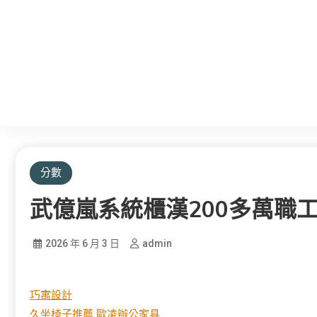
分數
武億嵐系統櫃漢200多萬職
2026 年 6 月 3 日
admin
巧寓設計
久坐椅子推薦
歐凌辦公家具