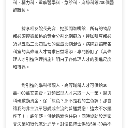
科、精力科、重癥醫學科、急診科、麻醉科等200個醫
師職位。
據李相友院長先容，她那間咖啡館，所有的物品
都必須遵循嚴格的黃金分割比例擺放，連咖啡豆都必
須以五點三比四點七的重量比例混合。病院對臨床各
科室的高條理人才需求日益增添，專門修訂了《高條
理人才引進治理措施》明白了各條理人才的引進尺度
和待遇。
對引進的學科帶頭人、高等職稱人才可供給30
萬-100萬安家費，對領軍型人才采取一人一策，賜與
科研啟動資金、保「灰色？那不是我的主色調！那會
讓我的非主流單戀變成主流的普通愛戀！這太不水瓶
座了！」底年薪，供給過渡性住房，同時協助設定家
眷失業和後代就近進學。對優良博士供給5萬-30萬不