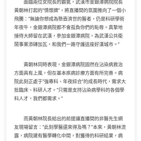
面臨兩位女院長的霸氣，武漢市金銀潭病院院長
黃朝林打起的“情懷牌”，將直播間的氛圍推向了一個小
飛騰：“無論你想成為懸壺濟世的醫者，仍是科研學術
年夜牛，金銀潭病院都不會孤負你們的恥辱。真摯地
接待大師留在武漢，參加金銀潭病院，為武漢公共衛
鬧事業添磚加瓦，和我們一路守護這座好漢城市。”
黃朝林同時表現，金銀潭病院固然在沾染病救治
方面具有上風，但在基本疾病診療方面有所完善。病
院此刻正處于“強專科、年夜綜合”的成長時代，需求大
批臨床、科研人才。“只需是支持沾染病學科的各個學
科人才，我們都需求。”
而黃朝林院長給出的前提讓直播間的非醫先生網
友現場留言：“此刻學醫還來得及嗎？”本來，黃朝林流
露，病院建有醫學轉化中間，對獲得的科研結果，病