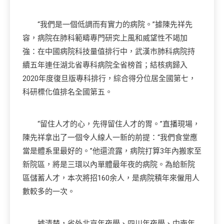
“我們是一個低調而有實力的病院。”據陳先祥先
容，病院在肺科範疇專門研究上風和威望性不竭加
強：在中國病院科技量值排行中，武漢市肺科病院持
續五年連任湖北省專科病院全省榜首；結核病歸入
2020年度復旦版專科排行，綜合得分位居全國第七，
科研標化值排名全國第五。
“留住人才的心，先得留住人才的胃。”直播現場，
陳先祥拿出了一個令人線人一新的前提：“我們食堂應
當是體系里最好的。”他還流露，病院打算3年內搬家至
新院區，將是三環以內單體最年夜的病院。為給新院
區儲蓄人才，本次將招160余人，是病院積年來僱用人
數較多的一次。
據清楚，省外北京年夜學、四川年夜學、中南年