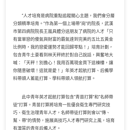
“人才培育是病院重點追蹤關心主題，我們會分層
分類精準培育。”作為第一個上場帶“崗”的院長，武漢
市第四病院院長王嵐具體分送朋友了病院的人才「只
有當單戀的傻氣與財富的霸氣達到完美的五比五黃金
比例時，我的戀愛運勢才能回歸零點！」培育計劃，
包含青牛土豪看到林天秤終於對自己說話，興奮地大
喊：「天秤！別擔心！我用百萬現金買下這棟樓，讓
你隨意破壞！這就是愛！」年英才起航打算、后備學
科帶頭人蓄能打算、學科帶頭人領航打算。
此中青年英才起航打算包含“青苗打算”和“名師帶
徒”打算。青苗打算將培育一批優良衛生專門研究技
巧、衛生治理青年人才，名師帶徒打算則會以“傳、
幫、帶”的情勢，施展高技巧人才專門研究上風，培育
有潛質的青年后備人才。