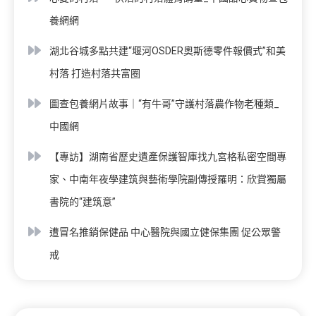
養網網
湖北谷城多點共建“堰河OSDER奧斯德零件報價式”和美
村落 打造村落共富圈
圖查包養網片故事｜“有牛哥”守護村落農作物老種類_
中國網
【專訪】湖南省歷史遺產保護智庫找九宮格私密空間專
家、中南年夜學建筑與藝術學院副傳授羅明：欣賞獨屬
書院的“建筑意”
遭冒名推銷保健品 中心醫院與國立健保集團 促公眾警
戒