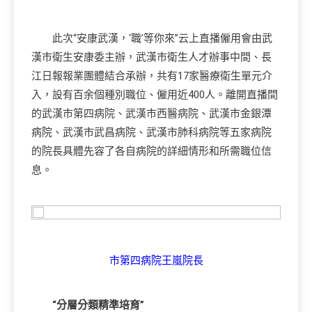
此次“安康武漢，‘職’等你來”云上直播僱用會由武
漢市衛生安康委主辦，武漢市衛生人才辦事中間、長
江日報報業團體結合承辦，共有17家醫療衛生單元介
入，設有百余個種別職位、僱用近400人。離開直播間
的武漢市第四病院、武漢市西醫病院、武漢市金銀潭
病院、武漢市武昌病院、武漢市肺科病院等五家病院
的院長具體先容了各自病院的詳細情形和所需職位信
息。
市第四病院王嵐院長
“分層分類精準培育”