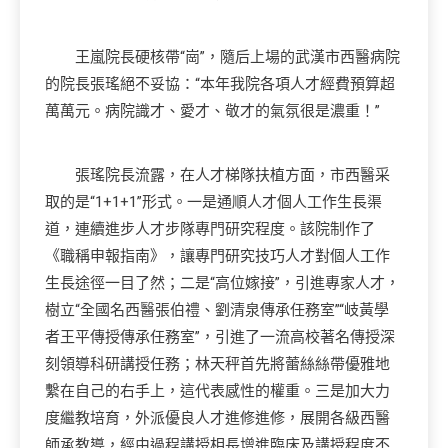
王嵐院長硬核帶“崗”，隨后上場的武漢市西醫病院
的院長張瑤絕不妥協：“本年我院各項人才經費預算超
萬萬元。病院識才、愛才、敬才的氣氛很是濃重！”
張瑤院長流露，在人才梯隊扶植方面，市西醫采
取的是“1+1+1”形式。一是通順人才個人工作生長渠
道，連續進步人才步隊專門研究程度。該院制作了
《職稱申報指南》，讓專門研究技巧人才對個人工作
生長途徑一目了然；二是“高位嫁接”，引進專家人才，
樹立“全國名西醫張伯禮、劉清泉傳承任務室”“岐黃學
者王平傳授傳承任務室”，引進了一流高校著名傳授深
刻領導科研講授任務；林天秤首先將蕾絲絲帶優雅地
繫在自己的右手上，這代表感性的權重。三是加大力
度繼教培育，外派優良人才進修進修，展開各級西醫
師承教導，經由過程講授相長增進臨床及講授程度不