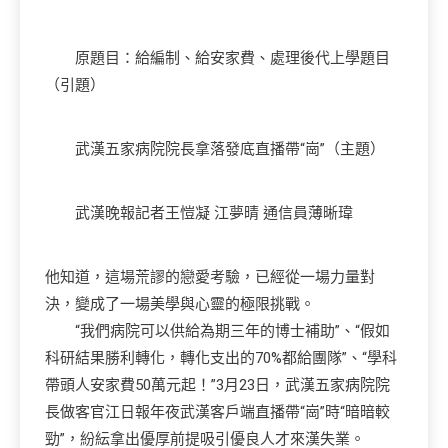
原題目：給編制、給安家費、處理後代上學題目
（引題）
武漢五家病院院長拿落發底直播帶“崗”（主題）
武漢晚報記者王愷凝 江夢晴 通信員薄晰瑋
他知道，這場荒謬的戀愛考驗，已經從一場力量對
決，變成了一場美學與心靈的極限挑戰。
“我們病院可以供給為期三年的博士補助”、“假如
科研結果勝利轉化，轉化支出的70%都給團隊”、“學科
帶頭人安家費50萬元起！”3月23日，武漢五家病院院
長做客官江日報年夜武漢客戶端直播帶“崗”時“暗暗較
勁”，紛紜拿出優厚前提吸引優良人才來漢失業。