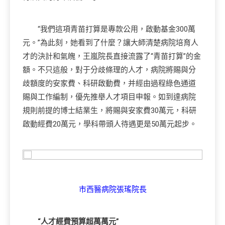
“我們這項青苗打算是專款公用，啟動基金300萬
元。”為此刻，她看到了什麼？讓大師清楚病院培育人
才的決計和氣魄，王嵐院長直接流露了“青苗打算”的金
額。不只這般，對于分歧條理的人才，病院將賜與分
歧額度的安家費、科研啟動費，并經由過程綠色通道
賜與工作編制，優先推舉人才項目申報。如到達病院
規則前提的博士結業生，將賜與安家費30萬元，科研
啟動經費20萬元，學科帶頭人待遇更是50萬元起步。
市西醫病院張瑤院長
“人才經費預算超萬萬元”