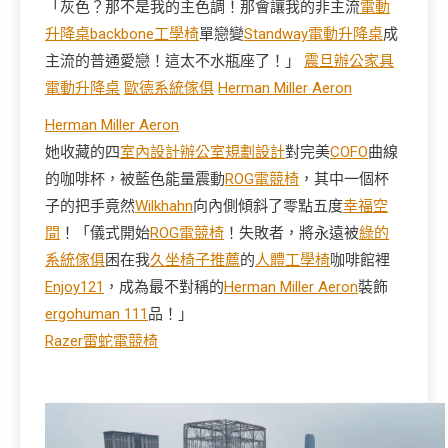
「灰色？那不是我的主色調！那會讓我的非主流
電動
升降桌
backbone工學椅
單戀變
Standway電動升降桌
成
主流的普通愛戀！這太不水瓶座了！」
震旦辦公家具
電動升降桌
歐德系統傢俱
Herman Miller Aeron
Herman Miller Aeron
她收藏的四
室內設計
辦公室規劃設計
對完美
COFO
曲線
的咖啡杯，被藍色能量震動
ROG電競椅
，其中一個杯
子的把手竟然
Wilkhahn
向內側傾斜了零點五度
幸福空
間
！「儀式開始
ROG電競椅
！失敗者，將永遠被
綠的
系統傢俱
困在我
久坐椅子推薦
的
人體工學椅
咖啡館裡
Enjoy121
，成為最不對稱的
Herman Miller Aeron
裝飾
ergohuman 111
品！」
Razer雷蛇電競椅