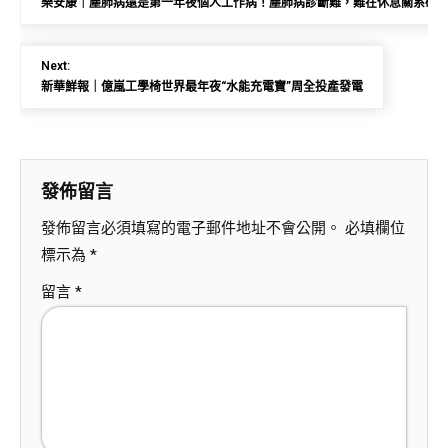
樂安康｜塵肺病還是第一年夜個人工作病！塵肺病診斷難，難在休息關系確
Next:
新華鮮報｜億嵐工學椅世界最年夜“水能充電寶”周全投產發電
發佈留言
發佈留言必須填寫的電子郵件地址不會公開。
必填欄位
標示為
*
留言
*