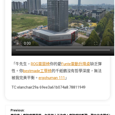
「牛先生，
ROG電競椅
你的愛
Funte電動升降桌
缺乏彈
性。你
bestmade工學椅
的千紙鶴沒有哲學深度，無法
被我完美平衡。
ergohuman 111
」
TC:elanchair29a 69ee3a61b074a8.78811949
Previous: