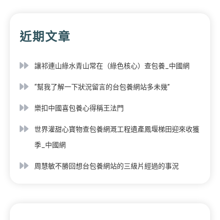
近期文章
讓祁連山綠水青山常在（綠色核心）查包養_中國網
“幫我了解一下狀況留言的台包養網站多未幾”
樂扣中國喜包養心得稱王法門
世界灌甜心寶物查包養網溉工程遺產鳳堰梯田迎來收獲
季_中國網
周慧敏不勝回想台包養網站的三級片經過的事況