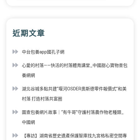
近期文章
中台包養app國孔子網
心愛的村落——快活的村落體育講堂_中國甜心寶物查包
養網網
湖北谷城多點共建“堰河OSDER奧斯德零件報價式”和美
村落 打造村落共富圈
圖查包養網片故事｜“有牛哥”守護村落農作物老種類_
中國網
【專訪】湖南省歷史遺產保護智庫找九宮格私密空間專