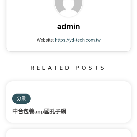
admin
Website:
https://yd-tech.com.tw
RELATED POSTS
分數
中台包養app國孔子網