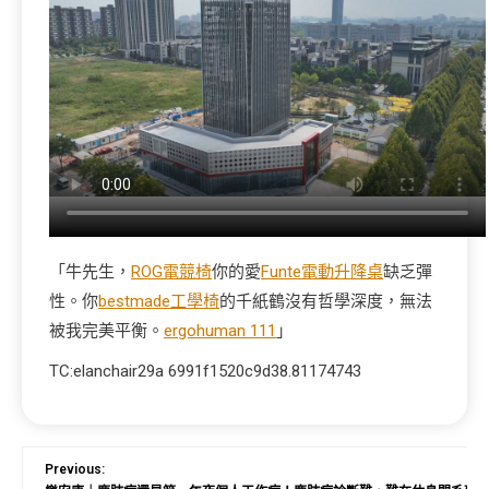
「牛先生，
ROG電競椅
你的愛
Funte電動升降桌
缺乏彈
性。你
bestmade工學椅
的千紙鶴沒有哲學深度，無法
被我完美平衡。
ergohuman 111
」
TC:elanchair29a 6991f1520c9d38.81174743
Previous: