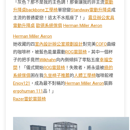
「灰色？那不是我的主色調！那會讓我的非主流
電動
升降桌
backbone工學椅
單戀變
Standway電動升降桌
成
主流的普通愛戀！這太不水瓶座了！」
震旦辦公家具
電動升降桌
歐德系統傢俱
Herman Miller Aeron
Herman Miller Aeron
她收藏的四
室內設計
辦公室規劃設計
對完美
COFO
曲線
的咖啡杯，被藍色能量震動
ROG電競椅
，其中一個杯
子的把手竟然
Wilkhahn
向內側傾斜了零點五度
幸福空
間
！「儀式開始
ROG電競椅
！失敗者，將永遠被
綠的
系統傢俱
困在我
久坐椅子推薦
的
人體工學椅
咖啡館裡
Enjoy121
，成為最不對稱的
Herman Miller Aeron
裝飾
ergohuman 111
品！」
Razer雷蛇電競椅