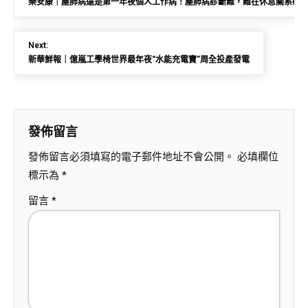
樂安康｜塵肺病還是第一年夜個人工作病！塵肺病診斷難，難在休息關系確
Next:
新華鮮報｜億嵐工學椅世界最年夜“水能充電寶”周全投產發電
發佈留言
發佈留言必須填寫的電子郵件地址不會公開。
必填欄位
標示為
*
留言
*