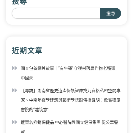
搜尋
搜尋
近期文章
圖查包養網片故事｜“有牛哥”守護村落農作物老種類_
中國網
【專訪】湖南省歷史遺產保護智庫找九宮格私密空間專
家、中南年夜學建筑與藝術學院副傳授羅明：欣賞獨屬
書院的“建筑意”
遭冒名推銷保健品 中心醫院與國立健保集團 促公眾警
戒