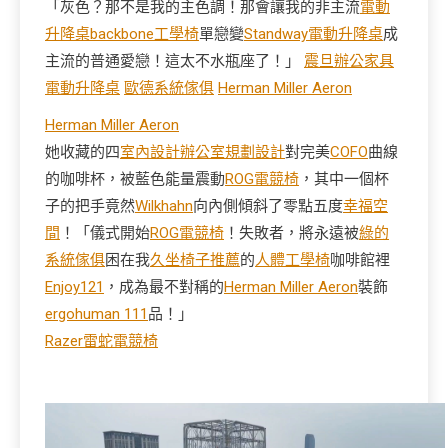
「灰色？那不是我的主色調！那會讓我的非主流
電動
升降桌
backbone工學椅
單戀變
Standway電動升降桌
成
主流的普通愛戀！這太不水瓶座了！」
震旦辦公家具
電動升降桌
歐德系統傢俱
Herman Miller Aeron
Herman Miller Aeron
她收藏的四
室內設計
辦公室規劃設計
對完美
COFO
曲線
的咖啡杯，被藍色能量震動
ROG電競椅
，其中一個杯
子的把手竟然
Wilkhahn
向內側傾斜了零點五度
幸福空
間
！「儀式開始
ROG電競椅
！失敗者，將永遠被
綠的
系統傢俱
困在我
久坐椅子推薦
的
人體工學椅
咖啡館裡
Enjoy121
，成為最不對稱的
Herman Miller Aeron
裝飾
ergohuman 111
品！」
Razer雷蛇電競椅