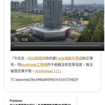
「牛先生，
ROG電競椅
你的愛
Funte電動升降桌
缺乏彈
性。你
bestmade工學椅
的千紙鶴沒有哲學深度，無法
被我完美平衡。
ergohuman 111
」
TC:elanchair29a 698a08599d7e55.65754029
Previous: