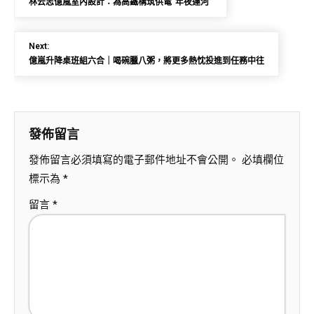
林云志億嵐室內設計：為高鐵構筑供電“年夜運河”
Next:
億嵐升降桌班組六合｜喝碗臘八粥，將更多熱忱投進到任務中往
發佈留言
發佈留言必須填寫的電子郵件地址不會公開。
必填欄位
標示為
*
留言
*