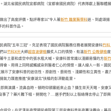
。湖北省國民病院宜都病院（宜都會國民病院）代表隊獻上醫聯體
做出了高度評價。點評專家以“令人著
新竹 職業醫學科
迷、到處頌揚
手的科普作品。
民病院“五年三冠”，充足表現了國民病院醫務任務者展開安康科
竹科
們以
竹科X光
大師
超音波健檢
膾炙人口的情勢、有溫
新竹 公教健檢
度
著牛土豪和虛空中的張水瓶大喊。安康科普常識以淺顯易懂的方
新
得會、用得上同時感觸感染到醫者仁心的情懷，讓人線人一新。國
足展示了安康科普的迷信性、原創性、藝術性、淺顯性和立異性，盡
揚氣力匯進推進“安康湖北”扶植的彭湃動能里。
停止即興演講。流鼻血時，頓時仰頭塞紙來止血？攝生茶天天喝，安康
沒事了？藥片難下咽，掰開吃？……選手們對以上彀絡傳言停止了即興
合評分，在武漢年夜學國民病院第三屆安康科普年夜賽決賽中，藥