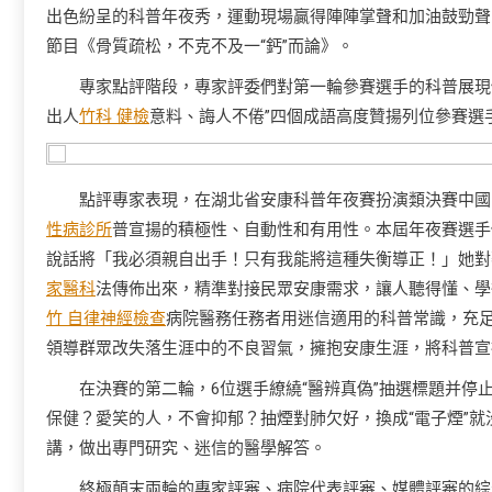
出色紛呈的科普年夜秀，運動現場贏得陣陣掌聲和加油鼓勁聲
節目《骨質疏松，不克不及一“鈣”而論》。
專家點評階段，專家評委們對第一輪參賽選手的科普展現
出人
竹科 健檢
意料、誨人不倦”四個成語高度贊揚列位參賽選
點評專家表現，在湖北省安康科普年夜賽扮演類決賽中國
性病診所
普宣揚的積極性、自動性和有用性。本屆年夜賽選手
說話將「我必須親自出手！只有我能將這種失衡導正！」她對
家醫科
法傳佈出來，精準對接民眾安康需求，讓人聽得懂、學
竹 自律神經檢查
病院醫務任務者用迷信適用的科普常識，充
領導群眾改失落生涯中的不良習氣，擁抱安康生涯，將科普宣
在決賽的第二輪，6位選手繚繞“醫辨真偽”抽選標題并
保健？愛笑的人，不會抑郁？抽煙對肺欠好，換成“電子煙”就
講，做出專門研究、迷信的醫學解答。
終極顛末兩輪的專家評審、病院代表評審、媒體評審的綜