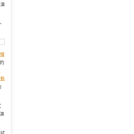
展演
、
 慢
的
竹
民
新
力
又
演
品試