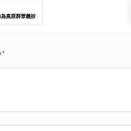
躲為高原群眾義診
為
*