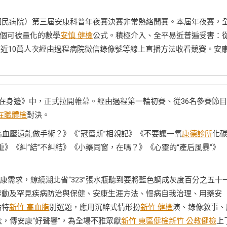
國民病院）第三屆安康科普年夜賽決賽非常熱絡開賽。本屆年夜賽，
個可被量化的數學
安慎 健檢
公式。積極介入、全平易近普遍受害：
有近10萬人次經由過程病院微信錄像號等線上直播方法收看競賽。安
在身邊》中，正式拉開帷幕。經由過程第一輪初賽、從36名參賽節
在職體檢
對決。
高血壓還能做手術？》《“冠蜜斯”相親記》《不要讓一氧
康德診所
化
》《糾“結”不糾結》《小藥同窗，在嗎？》《心靈的“產后風暴”》
康需求，繚繞湖北省“323”張水瓶聽到要將藍色調成灰度百分之五十
舉動及罕見疾病防治與保健、安康生涯方法、慢病自我治理、用藥安
點特
新竹 高血脂
別選題，應用沉醉式情形扮
新竹 健檢
演、錄像敘事、
念，傳安康“好聲響”，為全場不雅眾獻
新竹 東區健檢
新竹 公教健檢
上