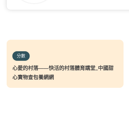
分數
心愛的村落——快活的村落體育講堂_中國甜
心寶物查包養網網