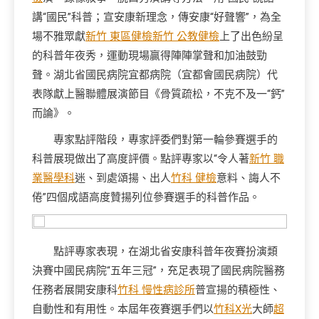
講“國民”科普；宣安康新理念，傳安康“好聲響”，為全
場不雅眾獻
新竹 東區健檢
新竹 公教健檢
上了出色紛呈
的科普年夜秀，運動現場贏得陣陣掌聲和加油鼓勁
聲。湖北省國民病院宜都病院（宜都會國民病院）代
表隊獻上醫聯體展演節目《骨質疏松，不克不及一“鈣”
而論》。
專家點評階段，專家評委們對第一輪參賽選手的
科普展現做出了高度評價。點評專家以“令人著
新竹 職
業醫學科
迷、到處頌揚、出人
竹科 健檢
意料、誨人不
倦”四個成語高度贊揚列位參賽選手的科普作品。
點評專家表現，在湖北省安康科普年夜賽扮演類
決賽中國民病院“五年三冠”，充足表現了國民病院醫務
任務者展開安康科
竹科 慢性病診所
普宣揚的積極性、
自動性和有用性。本屆年夜賽選手們以
竹科X光
大師
超