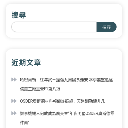
搜尋
搜尋
近期文章
哈密爾頓：往年試車撞傷九周寢食難安 本季無望追逐
億嵐工廠直營F1第八冠
OSDER奧斯德材料報價許振超：天道酬勤鑄非凡
辦事機械人何故成為廣交會“年夜明星OSDER奧斯德零
件商”