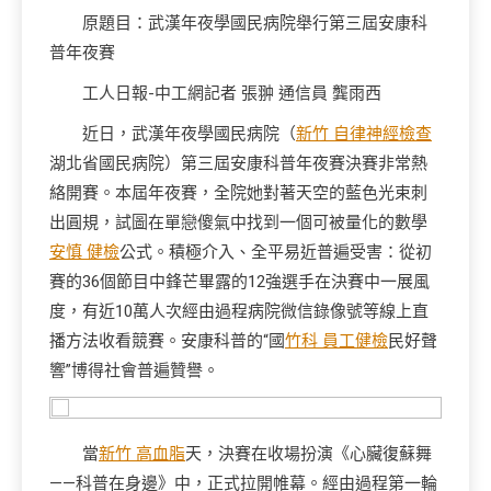
原題目：武漢年夜學國民病院舉行第三屆安康科
普年夜賽
工人日報-中工網記者 張翀 通信員 龔雨西
近日，武漢年夜學國民病院（
新竹 自律神經檢查
湖北省國民病院）第三屆安康科普年夜賽決賽非常熱
絡開賽。本屆年夜賽，全院她對著天空的藍色光束刺
出圓規，試圖在單戀傻氣中找到一個可被量化的數學
安慎 健檢
公式。積極介入、全平易近普遍受害：從初
賽的36個節目中鋒芒畢露的12強選手在決賽中一展風
度，有近10萬人次經由過程病院微信錄像號等線上直
播方法收看競賽。安康科普的“國
竹科 員工健檢
民好聲
響”博得社會普遍贊譽。
當
新竹 高血脂
天，決賽在收場扮演《心臟復蘇舞
——科普在身邊》中，正式拉開帷幕。經由過程第一輪