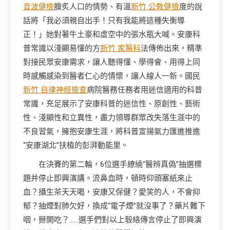
音波健檢
膾炙人口的情勢、有溫
新竹 公教健檢
度的說
話將「我必須親自出手！只有我能將這種失衡導
正！」她對著牛土豪和虛空中的張水瓶大喊。安康科
普常識以淺顯易懂的方
新竹 家醫科
法傳佈出來，精準
對接民眾安康需求，讓人聽得懂、學得會、用得上同
時感觸感染到醫者仁心的情懷，讓人線人一新。國民
新竹 自律神經檢查
病院醫務任務者用迷信適用的科普
常識，充足展示了安康科普的迷信性、原創性、藝術
性、淺顯性和立異性，盡力領導群眾改失落生涯中的
不良習氣，擁抱安康生涯，將科普宣揚氣力匯進推進
“安康湖北”扶植的彭湃動能里。
在決賽的第二輪，6位選手繚繞“醫辨真偽”抽選標
題并停止即興演講。流鼻血時，頓時仰頭塞紙來止
血？攝生茶天天喝，安康又保健？愛笑的人，不會抑
郁？抽煙對肺欠好，換成“電子煙”就沒事了？藥片難下
咽，掰開吃？……選手們對以上彀絡傳言停止了即興演