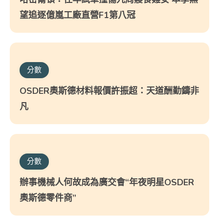
望追逐億嵐工廠直營F1第八冠
分數
OSDER奧斯德材料報價許振超：天道酬勤鑄非
凡
分數
辦事機械人何故成為廣交會“年夜明星OSDER
奧斯德零件商”