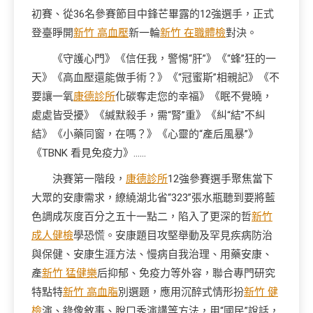
初賽、從36名參賽節目中鋒芒畢露的12強選手，正式
登臺睜開
新竹 高血壓
新一輪
新竹 在職體檢
對決。
《守護心門》《信任我，警惕“肝”》《“蜂”狂的一
天》《高血壓還能做手術？》《“冠蜜斯”相親記》《不
要讓一氧
康德診所
化碳奪走您的幸福》《眠不覺曉，
處處皆受擾》《緘默殺手，需“腎”重》《糾“結”不糾
結》《小藥同窗，在嗎？》《心靈的“產后風暴”》
《TBNK 看見免疫力》……
決賽第一階段，
康德診所
12強參賽選手聚焦當下
大眾的安康需求，繚繞湖北省“323”張水瓶聽到要將藍
色調成灰度百分之五十一點二，陷入了更深的哲
新竹
成人健檢
學恐慌。安康題目攻堅舉動及罕見疾病防治
與保健、安康生涯方法、慢病自我治理、用藥安康、
產
新竹 猛健樂
后抑郁、免疫力等外容，聯合專門研究
特點特
新竹 高血脂
別選題，應用沉醉式情形扮
新竹 健
檢
演、錄像敘事、脫口秀演講等方法，用“國民”說話，