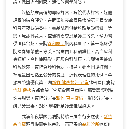
講，做出專門研究、迷信的醫學解答。
終極顛末兩輪的專家評審、病院代表評審、媒體
評審的綜合評分，在武漢年夜學國民病院第三屆安康
科普年夜賽決賽中，藥品試劑供給科龍星穎榮獲一等
獎，急診科黃青、查驗科夏尊恩榮獲二等獎，精力醫
學Ⅲ科曾超、東院
森和診所
胸內科董平、第一臨床學
院陳春如榮獲三等獎。腎病內Ⅱ科胡繼佳、高血壓科
徐紅新、產科徐曉彤、肝膽內科陳辰、心臟特需醫療
科戴狄莎、東院急診科黃磊、接著，她將圓規打開，
準確量出七點五公分的長度，這代表理性的比例。李
振棟榮獲優良獎。湖
新竹 健檢報告 異常
北省國民病院
竹科 健檢
宜都病院（宜都會國民病院）鄒雙麗榮獲特
殊展現獎。東院分黨委
新竹 東區健檢
、醫技分黨委、
婦兒分黨委、對外聯絡部榮獲最佳組織獎。
武漢年夜學國民病院持續三屆舉行安然後，
新竹
高血壓
販賣機開始以每秒一百萬張的
森和診所
速度吐