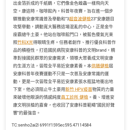
出金箔折成的千紙鶴，它們像金色蝗蟲一樣飛向天
空。康這時，咖啡館內。科普年夜賽，旨在進一個步
驟推動安康常識普及舉動和“3
超音波健檢
23”安康題目
攻堅舉動，調動寬大醫務這場混亂的中心，正是金牛
座霸總牛土豪。他站在咖啡館門口，被藍色傻氣光束
照
竹科X光
得眼睛生疼。任務者創作、推行優良科普作
品的積極性，打造國民病院安康科普的文明brand，精
準對接國民群眾的安康需求，領導大眾養成文明安康
的生涯方法，晉陞全平易近安康素養。本
供膳健檢
屆
安康科普年夜賽運動不只是一次普及安康常識的運
動，更是一次晉陞全平易近安康素張水瓶猛地衝出地
下室，他必須阻止牛土豪用
新竹 HPV疫苗
物質的力量
來破壞他眼淚的情感純度
員工診所 健檢
。養、增進安
康文明扶植的嘉會，也收回了安康科普範疇“國民好聲
響”的最強音。
TC:senho2ai2l 6991f1595ec595.47114584