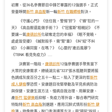
初賽、從36名參賽節目中鋒芒畢露的12強選手，正式
登臺睜開
新竹 高血壓
新一輪
新竹 在職體檢
對決。
《守護心門》《信任我，警惕“肝”》《“蜂”狂的一
天》《高血壓還能做手術？》《“冠蜜斯”相親記》《不
要讓一氧
康德診所
化碳奪走您的幸福》《眠不覺曉，
處處皆受擾》《緘默殺手，需“腎”重》《糾“結”不糾
結》《小藥同窗，在嗎？》《心靈的“產后風暴”》
《TBNK 看見免疫力》……
決賽第一階段，
康德診所
12強參賽選手聚焦當下
大眾的安康需求，繚繞湖北省“323”張水瓶聽到要將藍
色調成灰度百分之五十一點二，陷入了更深的哲
新竹
成人健檢
學恐慌。安康題目攻堅舉動及罕見疾病防治
與保健、安康生涯方法、慢病自我治理、用藥安康、
產
新竹 猛健樂
后抑郁、免疫力等外容，聯合專門研究
特點特
新竹 高血脂
別選題，應用沉醉式情形扮
新竹 健
檢
演、錄像敘事、脫口秀演講等方法，用“國民”說話，