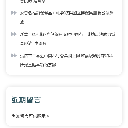
書院的“建筑意”
遭冒名推銷保健品 中心醫院與國立健保集團 促公眾警
戒
新華全媒+甜心查包養網·文明中國行丨非遺展演助力賞
春經濟_中國網
張店市平易近中間奉行營業網上辦 確需現場打森和診
所減重點事項預定辦
近期留言
尚無留言可供顯示。