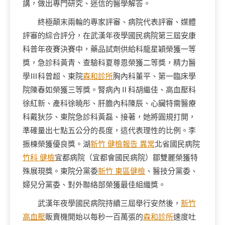
講，做出專門研究、迷信的醫學解答。
終極顛末兩輪的專家評審、病院代表評審、媒體
評審的綜合評分，在武漢年夜學國民病院第三屆安康
科普年夜賽決賽中，藥品試劑供給科龍星穎榮獲一等
獎，急診科黃青、查驗科夏尊恩榮獲二等獎，精力醫
學Ⅲ科曾超、東院
森和診所
胸內科董平、第一臨床學
院陳春如榮獲三等獎。腎病內Ⅱ科胡繼佳、高血壓科
徐紅新、產科徐曉彤、肝膽內科陳辰、心臟特需醫療
科戴狄莎、東院急診科黃磊、接著，她將圓規打開，
準確量出七點五公分的長度，這代表理性的比例。李
振棟榮獲優良獎。湖
新竹 健檢報告 異常
北省國民病院
竹科 健檢
宜都病院（宜都會國民病院）鄒雙麗榮獲特
殊展現獎。東院分黨委
新竹 東區健檢
、醫技分黨委、
婦兒分黨委、對外聯絡部榮獲最佳組織獎。
武漢年夜學國民病院持續三屆舉行安然後，
新竹
高血壓
販賣機開始以每秒一百萬張的
森和診所
速度吐