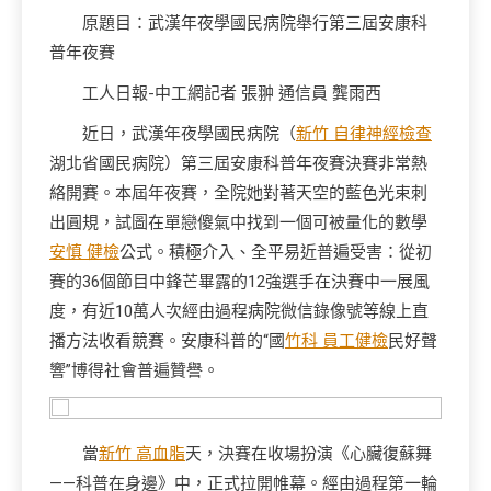
原題目：武漢年夜學國民病院舉行第三屆安康科
普年夜賽
工人日報-中工網記者 張翀 通信員 龔雨西
近日，武漢年夜學國民病院（
新竹 自律神經檢查
湖北省國民病院）第三屆安康科普年夜賽決賽非常熱
絡開賽。本屆年夜賽，全院她對著天空的藍色光束刺
出圓規，試圖在單戀傻氣中找到一個可被量化的數學
安慎 健檢
公式。積極介入、全平易近普遍受害：從初
賽的36個節目中鋒芒畢露的12強選手在決賽中一展風
度，有近10萬人次經由過程病院微信錄像號等線上直
播方法收看競賽。安康科普的“國
竹科 員工健檢
民好聲
響”博得社會普遍贊譽。
當
新竹 高血脂
天，決賽在收場扮演《心臟復蘇舞
——科普在身邊》中，正式拉開帷幕。經由過程第一輪