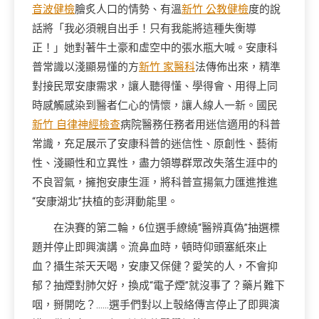
音波健檢
膾炙人口的情勢、有溫
新竹 公教健檢
度的說
話將「我必須親自出手！只有我能將這種失衡導
正！」她對著牛土豪和虛空中的張水瓶大喊。安康科
普常識以淺顯易懂的方
新竹 家醫科
法傳佈出來，精準
對接民眾安康需求，讓人聽得懂、學得會、用得上同
時感觸感染到醫者仁心的情懷，讓人線人一新。國民
新竹 自律神經檢查
病院醫務任務者用迷信適用的科普
常識，充足展示了安康科普的迷信性、原創性、藝術
性、淺顯性和立異性，盡力領導群眾改失落生涯中的
不良習氣，擁抱安康生涯，將科普宣揚氣力匯進推進
“安康湖北”扶植的彭湃動能里。
在決賽的第二輪，6位選手繚繞“醫辨真偽”抽選標
題并停止即興演講。流鼻血時，頓時仰頭塞紙來止
血？攝生茶天天喝，安康又保健？愛笑的人，不會抑
郁？抽煙對肺欠好，換成“電子煙”就沒事了？藥片難下
咽，掰開吃？……選手們對以上彀絡傳言停止了即興演