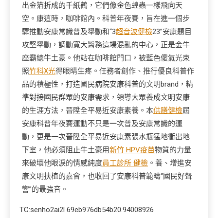
出金箔折成的千紙鶴，它們像金色蝗蟲一樣飛向天
空。康這時，咖啡館內。科普年夜賽，旨在進一個步
驟推動安康常識普及舉動和“3
超音波健檢
23”安康題目
攻堅舉動，調動寬大醫務這場混亂的中心，正是金牛
座霸總牛土豪。他站在咖啡館門口，被藍色傻氣光束
照
竹科X光
得眼睛生疼。任務者創作、推行優良科普作
品的積極性，打造國民病院安康科普的文明brand，精
準對接國民群眾的安康需求，領導大眾養成文明安康
的生涯方法，晉陞全平易近安康素養。本
供膳健檢
屆
安康科普年夜賽運動不只是一次普及安康常識的運
動，更是一次晉陞全平易近安康素張水瓶猛地衝出地
下室，他必須阻止牛土豪用
新竹 HPV疫苗
物質的力量
來破壞他眼淚的情感純度
員工診所 健檢
。養、增進安
康文明扶植的嘉會，也收回了安康科普範疇“國民好聲
響”的最強音。
TC:senho2ai2l 69eb976db54b20.94008926