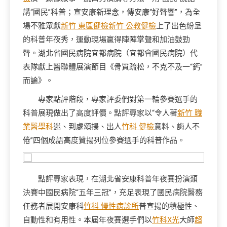
講“國民”科普；宣安康新理念，傳安康“好聲響”，為全
場不雅眾獻
新竹 東區健檢
新竹 公教健檢
上了出色紛呈
的科普年夜秀，運動現場贏得陣陣掌聲和加油鼓勁
聲。湖北省國民病院宜都病院（宜都會國民病院）代
表隊獻上醫聯體展演節目《骨質疏松，不克不及一“鈣”
而論》。
專家點評階段，專家評委們對第一輪參賽選手的
科普展現做出了高度評價。點評專家以“令人著
新竹 職
業醫學科
迷、到處頌揚、出人
竹科 健檢
意料、誨人不
倦”四個成語高度贊揚列位參賽選手的科普作品。
點評專家表現，在湖北省安康科普年夜賽扮演類
決賽中國民病院“五年三冠”，充足表現了國民病院醫務
任務者展開安康科
竹科 慢性病診所
普宣揚的積極性、
自動性和有用性。本屆年夜賽選手們以
竹科X光
大師
超