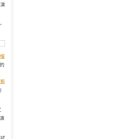
展演
、
 慢
的
竹
民
新
力
又
演
品試