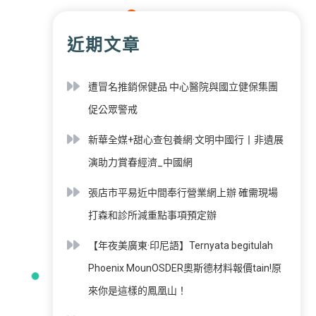
近期文章
遭冒名推銷保健品 中心醫院與國立健保集團
促公眾警戒
新華全媒+甜心查包養網·文明中國行丨非遺展
演助力賞春經濟_中國網
張店市平易近中間奉行營業網上辦 確需現場
打森和診所減重點事項預定辦
【年夜美廣東·印尼語】Ternyata begitulah
Phoenix MounOSDER奧斯德材料報價tain!原
來你是這樣的鳳凰山！