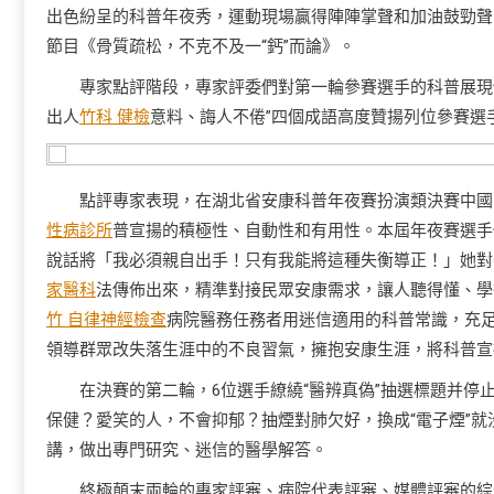
出色紛呈的科普年夜秀，運動現場贏得陣陣掌聲和加油鼓勁聲
節目《骨質疏松，不克不及一“鈣”而論》。
專家點評階段，專家評委們對第一輪參賽選手的科普展現
出人
竹科 健檢
意料、誨人不倦”四個成語高度贊揚列位參賽選
點評專家表現，在湖北省安康科普年夜賽扮演類決賽中國
性病診所
普宣揚的積極性、自動性和有用性。本屆年夜賽選手
說話將「我必須親自出手！只有我能將這種失衡導正！」她對
家醫科
法傳佈出來，精準對接民眾安康需求，讓人聽得懂、學
竹 自律神經檢查
病院醫務任務者用迷信適用的科普常識，充
領導群眾改失落生涯中的不良習氣，擁抱安康生涯，將科普宣
在決賽的第二輪，6位選手繚繞“醫辨真偽”抽選標題并
保健？愛笑的人，不會抑郁？抽煙對肺欠好，換成“電子煙”就
講，做出專門研究、迷信的醫學解答。
終極顛末兩輪的專家評審、病院代表評審、媒體評審的綜