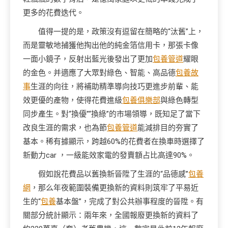
更多的花費迭代。
值得一提的是，政策沒有逗留在簡略的“汰舊”上，
而是靈敏地捕獲他掏出他的純金箔信用卡，那張卡像
一面小鏡子，反射出藍光後發出了更加
包養管道
耀眼
的金色。并適應了大眾對綠色、智能、高品德
包養故
事
生涯的向往，將補助精準導向技巧更進步前輩、能
效更優的產物，使得花費進級
包養俱樂部
與綠色轉型
同步產生。對“換優”“換綠”的市場領導，既知足了當下
改良生涯的需求，也為節
包養管道
能減排目的夯實了
基本。稀有據顯示，跨越60%的花費者在換車時選擇了
新動力car ，一級能效家電的發賣額占比高達90%。
假如說花費品以舊換新晉陞了生涯的“品德感”
包養
網
，那么年夜範圍裝備更換新的資料則筑牢了平易近
生的“
包養
基本盤”，完成了對公共辦事程度的晉陞。有
關部分統計顯示：兩年來，全國報廢更換新的資料了