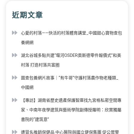
近期文章
心愛的村落——快活的村落體育講堂_中國甜心寶物查包
養網網
湖北谷城多點共建“堰河OSDER奧斯德零件報價式”和美
村落 打造村落共富圈
圖查包養網片故事｜“有牛哥”守護村落農作物老種類_
中國網
【專訪】湖南省歷史遺產保護智庫找九宮格私密空間專
家、中南年夜學建筑與藝術學院副傳授羅明：欣賞獨屬
書院的“建筑意”
遭冒名推銷保健品 中心醫院與國立健保集團 促公眾警