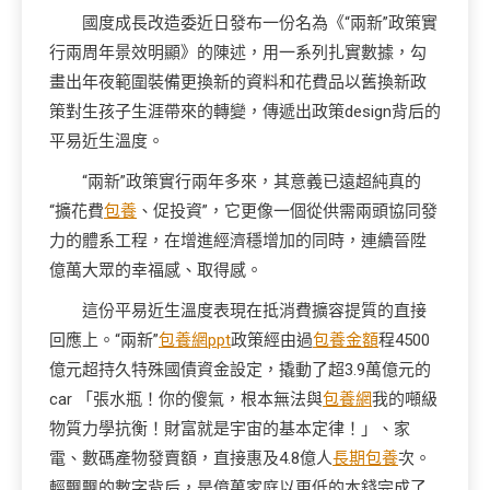
國度成長改造委近日發布一份名為《“兩新”政策實
行兩周年景效明顯》的陳述，用一系列扎實數據，勾
畫出年夜範圍裝備更換新的資料和花費品以舊換新政
策對生孩子生涯帶來的轉變，傳遞出政策design背后的
平易近生溫度。
“兩新”政策實行兩年多來，其意義已遠超純真的
“擴花費
包養
、促投資”，它更像一個從供需兩頭協同發
力的體系工程，在增進經濟穩增加的同時，連續晉陞
億萬大眾的幸福感、取得感。
這份平易近生溫度表現在抵消費擴容提質的直接
回應上。“兩新”
包養網ppt
政策經由過
包養金額
程4500
億元超持久特殊國債資金設定，撬動了超3.9萬億元的
car 「張水瓶！你的傻氣，根本無法與
包養網
我的噸級
物質力學抗衡！財富就是宇宙的基本定律！」、家
電、數碼產物發賣額，直接惠及4.8億人
長期包養
次。
輕飄飄的數字背后，是億萬家庭以更低的本錢完成了