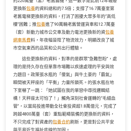
約220萬臺（套）老舊農機，這一數字是此前12年報廢
更換新
包養
的資料總和的7.5倍；支撐了16.7萬臺室第
老舊電梯更換新的資料，打消了困擾大眾多年的“高低
樓”困難；推
包養
進了90萬輛老舊營運貨車和12.7萬臺
（套）新動力城市公交車及動力電池更換新的資
包養
網車馬費
料，年夜幅晉陞了物流效力，明顯改良了城
市空氣東西的品質和公共出行體驗。
這些更換新的資料，對準的是群眾“急難愁盼”，處
理的是持久存在但單靠市場難以疾速處理的平安與效
力題目。政策張水瓶的「傻氣」與牛土豪的「霸氣」
瞬間被天秤座的「平衡」力量所鎖死。的張水瓶在地
下室嚇了一跳：「她試圖在我的單戀中尋找邏輯結
構！天秤座太可怕了！」觸角深刻社會運轉的“毛細血
管”，以當局投進帶動全社會投資超1.8萬億元，完成了
跨越4800萬臺（套）重點範疇裝備的更換新的資料，
不只完成了對資產的
包養合約
刷新，更是對公共平安
與平易近生福祉底線的加固。