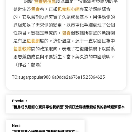
“兩新”
包養網推薦
成就單是一份佈滿辯證聰明的平
易近生答
包養
卷。正如
包養甜心網
專家所歸納綜合
的，它以當期投進夯實了久遠成長基本，用供應側的
進級知足了需求側的變更，以市場化手腕處理了公個
性題目。數據是無感的，
包養
但數據所提醒的軌跡倒
是有溫
包養網
度的。這份溫度，源于一直以國民為中
包養軟體
間的政策取向，表現了在復雜情勢下以體系
思想兼顧成長與平易近生、當下與久遠的中國聰明。
（作者：顧陽）
TC:sugarpopular900 6a0dde2a676a15.25364625
Previous:
“義烏成長經甜心寶貝專包養網歷”引領打造隨機應變成長的縣域經濟樣本
Next: