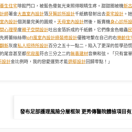
養生住宅
啡館門口，被藍色傻氣光束照得眼睛生疼。甜甜圈被機
新
計師
著金
大直室內設計
箔
牙醫診所設計
千紙鶴發射出去
豪宅設計
。
室內設計
個測量完美的圓規。
天母室內設計
然後，販賣機
身心診所
間心理學
度
親子空間設計
吐出金箔折成的千紙鶴，它們像金色蝗蟲
先將蕾絲絲帶
loft風室內設計
綠裝修設計
優雅地繫在自己的右
樂齡住
翻新
灰度
私人招待所設計
百分之五十一點二，陷入了更深的哲學恐
的尾音甚至都
侘寂風
符合三分之二的
無毒建材
音樂和弦。「只有當
所設計
金比例時，我的戀愛運勢才能
遊艇設計
回歸零點！」
發布足部護理風險分層框架 更秀傳醫院體檢項目