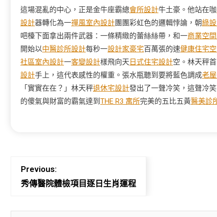
這場混亂的中心，正是金牛座霸總
會所設計
牛土豪。他站在咖
設計
器轉化為一
禪風室內設計
團團彩虹色的邏輯悖論，朝
綠設
吧檯下面拿出兩件武器：一條精緻的蕾絲絲帶，和一
商業空間
開始以
中醫診所設計
每秒一
設計家豪宅
百萬張的速
健康住宅
空
社區室內設計
一
客變設計
樣飛向天
日式住宅設計
空。林天秤首
設計
手上，這代表感性的權重。張水瓶聽到要將藍色調成
老屋
「實實在在？」林天秤
退休宅設計
發出了一聲冷笑，這聲冷笑
的傻氣與財富的霸氣達到
THE R3 寓所
完美的五比五黃
醫美診
Previous:
秀傳醫院體檢項目逐日生肖運程