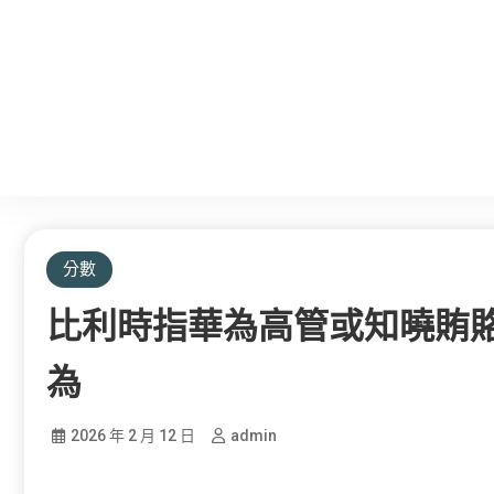
分數
比利時指華為高管或知曉賄賂J
為
2026 年 2 月 12 日
admin