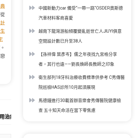
古典
中國新動力car 備受“一帶一路”OSDER奧斯德
她從
汽車材料客商喜愛
設計
民生
越南下龍灣游船傾覆變亂逝世亡人JIUYI俱意
宅
空間設計數已升至38人
慌。
【孫祥偉 葉彥岑】儒之年夜找九宮格分享
單戀
者，其行也遠——劉長煥師長教師之印象
衛生部列18牙科治療收費標準供參考 C秀傳醫
院巡檢HAS診所10月起須展現
馬德鐘進行30載首辦音樂會秀傳醫院健康檢
Next:
查 五十知天命活在當下零焦慮
有用治療糖尿病