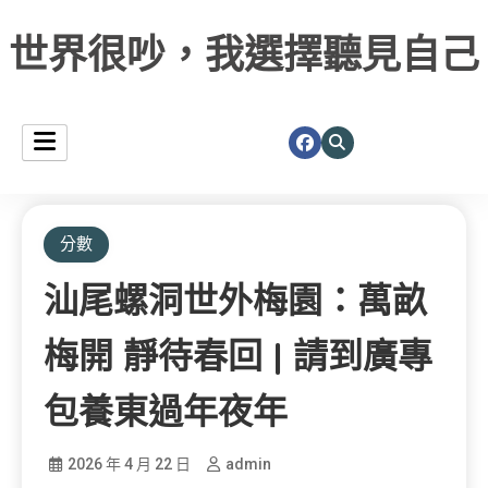
世界很吵，我選擇聽見自己
分數
汕尾螺洞世外梅園：萬畝
梅開 靜待春回 | 請到廣專
包養東過年夜年
2026 年 4 月 22 日
admin