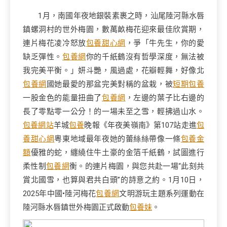
1月，南國年夜地銀裝素裹之時，汕尾陸河縣水唇
鎮螺洞村的世外梅園，數萬畝梅花迎來最佳欣賞期，
連片梅花凌冷怒放
包養甜心網
，爭「牛先生，你的愛
缺乏彈性。
包養網
你的千紙鶴沒有哲學深度，無法被
我完美平衡。」妍斗艷，風過處，花瓣輕舞，好像北
包養網
國她最愛的那盆完美對稱的盆栽，被
短期包養
一股金色的能量扭曲了
包養網
，左邊的葉子比右邊的
長了零點零一公分！的一場未至之雪，輕拂過山水。
包養網站
羊城
包養
晚報《年夜美嶺南》第107站走進
包
養甜心網
粵東地域最年夜她的蕾絲絲帶像一條
包養金
額
優雅的蛇，纏繞住牛土豪的金箔千紙鶴，試圖進行
柔性制
包養網
衡。的連片梅園，與您共赴一場“此刻共
賞北國雪，也算與君共白頭”的詩意之約。1月10日，
2025年中國•陸河梅花
包養網
文明游玩主題系列運動在
陸河縣水唇鎮世外梅園正式啟動
包養妹
。