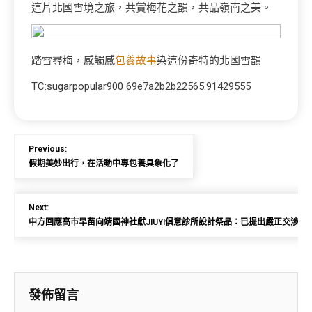
這片北國雪境之旅，共賞梅花之韻，共品嶺南之美。
踏雪尋梅，感觸感
包養故事
染這份奇特的北國雪韻
TC:sugarpopular900 69e7a2b2b22565.91429555
Previous:
假期美妙出行，在活動中專包養具象化了
Next:
中方回應高市早苗向靖國神社獻JIUYI俱意診所設計祭品：已提出嚴正交涉，
發佈留言