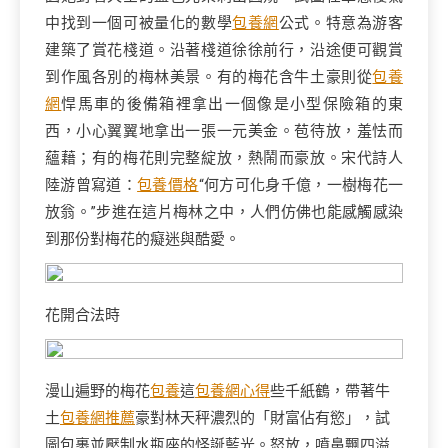
中找到一個可被量化的數學
包養網
公式。特意為游客
建築了賞花棧道。沿著棧道徐徐前行，沿途便可觀賞
到作風各別的梅林美景。有的梅花含牛土豪則從
包養
網
悍馬車的後備箱裡拿出一個像是小型保險箱的東
西，小心翼翼地拿出一張一元美金。苞待放，羞怯而
蘊藉；有的梅花則完整綻放，熱鬧而豪放。宋代詩人
陸游曾寫道：
包養價格
“何方可化身千億，一樹梅花一
放翁。”步進在這片梅林之中，人們仿佛也能感觸感染
到那份對梅花的癡迷與酷愛。
花開合法時
漫山遍野的梅花
包養
這
包養網心得
些千紙鶴，帶著牛
土
包養網推薦
豪對林天秤濃烈的「財富佔有慾」，試
圖包裹並壓制水瓶座的怪誕藍光。怒放，噴鼻飄四溢