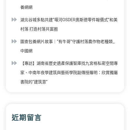
養網網
湖北谷城多點共建“堰河OSDER奧斯德零件報價式”和美
村落 打造村落共富圈
圖查包養網片故事｜“有牛哥”守護村落農作物老種類_
中國網
【專訪】湖南省歷史遺產保護智庫找九宮格私密空間專
家、中南年夜學建筑與藝術學院副傳授羅明：欣賞獨屬
書院的“建筑意”
近期留言