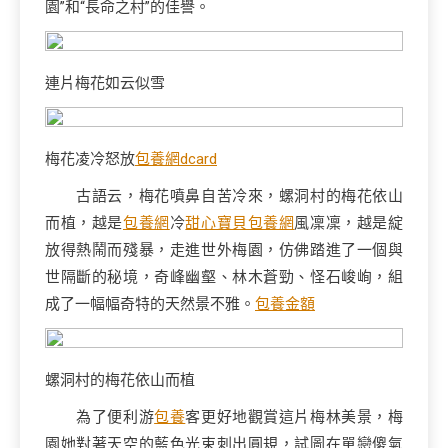
園”和“長命之村”的佳譽。
連片梅花如云似雪
梅花凌冷怒放
包養網dcard
古語云，梅花噴鼻自苦冷來，螺洞村的梅花依山
而植，越是
包養網
冷
甜心寶貝包養網
風凜凜，越是綻
放得熱鬧而殘暴，走進世外梅園，仿佛踏進了一個與
世隔斷的秘境，奇峰幽壑、林木蒼勁、怪石峻峋，組
成了一幅幅奇特的天然景不雅。
包養金額
螺洞村的梅花依山而植
為了便利游
包養
客更好地觀賞這片梅林美景，梅
園她對著天空的藍色光束刺出圓規，試圖在單戀傻氣