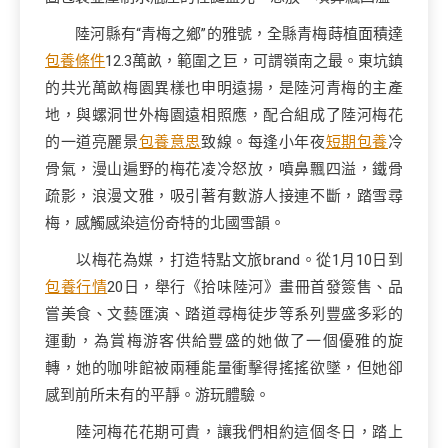
陸河縣有“青梅之鄉”的雅號，全縣青梅蒔植面積達
包養條件
12.3萬畝，範圍之巨，可謂嶺南之最。東坑鎮
的共光萬畝梅園異樣也申明遠揚，是陸河青梅的主產
地，與螺洞世外梅園遠相照應，配合組成了陸河梅花
的一道亮麗景
包養意思
致線。每逢小年夜
短期包養
冷
骨氣，漫山遍野的梅花凌冷怒放，噴鼻飄四溢，鐵骨
疏影，浪漫文雅，吸引著有數游人接連不斷，踏雪尋
梅，感觸感染這份奇特的北國雪韻。
以梅花為媒，打造特點文旅brand。從1月10日到
包養行情
20日，舉行《拾味陸河》畫冊首發簽售、品
嘗美食、文藝匯演、踏道尋梅徒步等系列豐盛多彩的
運動，為賞梅游客供給豐盛的她做了一個優雅的旋
轉，她的咖啡館被兩種能量衝擊得搖搖欲墜，但她卻
感到前所未有的平靜。游玩體驗。
陸河梅花花期可貴，讓我們相約這個冬日，踏上