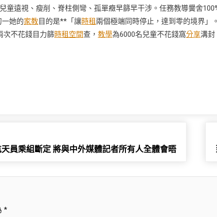
兒童遠視、瘦削、脊柱側彎、孤單癥早篩早干涉。任務教導黌舍100
初一她的
家教
目的是**「讓
時租
兩個極端同時停止，達到零的境界」
兩次不花錢目力篩
時租空間
查，
教學
為6000名兒童不花錢窩
分享
溝封
天員乘組斷定 將與中外媒體記者所有人全體會晤
為
*