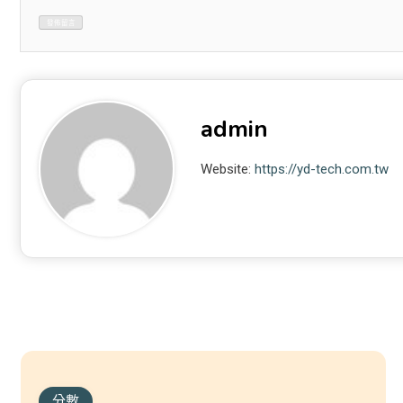
admin
Website:
https://yd-tech.com.tw
分數