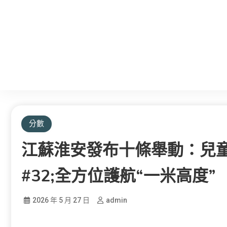
分數
江蘇淮安發布十條舉動：兒童
#32;全方位護航“一米高度”
2026 年 5 月 27 日
admin