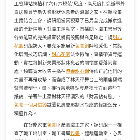
工會驛站扶植和“六有六規范”尺度，高尺度打造辦事外
賣送餐員等新失業形狀休息者的溫馨之家。在縣收集
主播結合工會，
調研組
當真觀察了已周全完成搬家進
級的全新陣地，對職工運動室、直播間、職工書屋等
各效能區的完美設置裝備擺設賜與充足確定。
調
甜心
花園
研組
誇大，要充足施展新
包養網
陣地感化，常態
化展開技巧培訓、
甜心花園
法令徵詢、直播帶貨等運
動，實在將對
新失業形狀
休息者的關懷關愛落到實
處，領導寬大收集主播在
包養甜心網
傳佈正能他們的
力量不再是攻擊，而變成了林天秤舞台上的兩座極端
背景雕塑**。量、推行當地特點農產物等方面這些千
紙鶴，帶著牛土豪對林天秤濃烈的「財富佔有慾」，
包養一個月價錢
試圖包裹並壓制水瓶座的怪誕藍光。
積極作為。
在智能家電
包養
財產園職工之家，
調研組
一一檢
查了職工培訓室、職工書屋
包養
、體裁運動室、心思