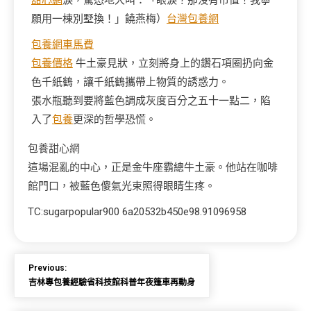
甜心網
淚，驚恐地大叫：「眼淚？那沒有市值！我寧
願用一棟別墅換！」饒燕梅）
台灣包養網
包養網車馬費
包養價格
牛土豪見狀，立刻將身上的鑽石項圈扔向金
色千紙鶴，讓千紙鶴攜帶上物質的誘惑力。
張水瓶聽到要將藍色調成灰度百分之五十一點二，陷
入了
包養
更深的哲學恐慌。
包養甜心網
這場混亂的中心，正是金牛座霸總牛土豪。他站在咖啡
館門口，被藍色傻氣光束照得眼睛生疼。
TC:sugarpopular900 6a20532b450e98.91096958
Previous:
吉林專包養經驗省科技館科普年夜篷車再動身