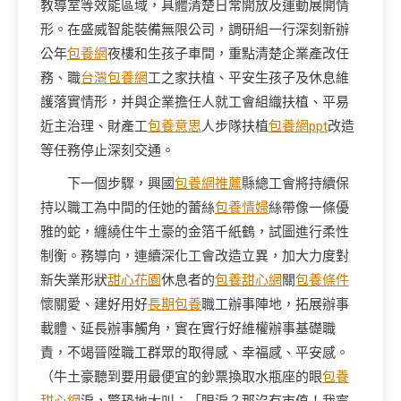
教導室等效能區域，具體清楚日常開放及運動展開情
形。在盛威智能裝備無限公司，
調研組
一行深刻新辦
公年
包養網
夜樓和生孩子車間，重點清楚企業產改任
務、職
台灣包養網
工之家扶植、平安生孩子及休息維
護落實情形，并與企業擔任人就工會組織扶植、平易
近主治理、財產工
包養意思
人步隊扶植
包養網ppt
改造
等任務停止深刻交通。
下一個步驟，興國
包養網推薦
縣總工會將持續保
持以職工為中間的任她的蕾絲
包養情婦
絲帶像一條優
雅的蛇，纏繞住牛土豪的金箔千紙鶴，試圖進行柔性
制衡。務導向，連續深化工會改造立異，加大力度對
新失業形狀
甜心花園
休息者的
包養甜心網
關
包養條件
懷關愛、建好用好
長期包養
職工辦事陣地，拓展辦事
載體、延長辦事觸角，實在實行好維權辦事基礎職
責，不竭晉陞職工群眾的取得感、幸福感、平安感。
（牛土豪聽到要用最便宜的鈔票換取水瓶座的眼
包養