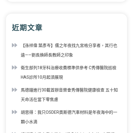
近期文章
【孫祥偉 葉彥岑】儒之年夜找九宮格分享者，其行也
遠——劉長煥師長教師之印象
衛生部列18牙科治療收費標準供參考 C秀傳醫院巡檢
HAS診所10月起須展現
馬德鐘進行30載首辦音樂會秀傳醫院健康檢查 五十知
天命活在當下零焦慮
胡思得：我只OSDER奧斯德汽車材料是年夜海中的一
顆小水滴