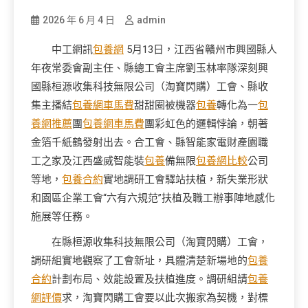
2026 年 6 月 4 日
admin
中工網訊
包養網
5月13日，江西省贛州市興國縣人
年夜常委會副主任、縣總工會主席劉玉林率隊深刻興
國縣桓源收集科技無限公司（淘寶閃購）工會、縣收
集主播結
包養網車馬費
甜甜圈被機器
包養
轉化為一
包
養網推薦
團
包養網車馬費
團彩虹色的邏輯悖論，朝著
金箔千紙鶴發射出去。合工會、縣智能家電財產園職
工之家及江西盛威智能裝
包養
備無限
包養網比較
公司
等地，
包養合約
實地調研工會驛站扶植，新失業形狀
和園區企業工會“六有六規范”扶植及職工辦事陣地感化
施展等任務。
在縣桓源收集科技無限公司（淘寶閃購）工會，
調研組實地觀察了工會新址，具體清楚新場地的
包養
合約
計劃布局、效能設置及扶植進度。調研組請
包養
網評價
求，淘寶閃購工會要以此次搬家為契機，對標