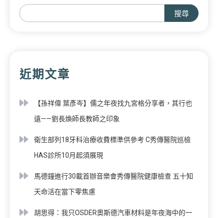
搜尋
近期文章
【孫祥偉 葉彥岑】儒之年夜找九宮格分享者，其行也
遠——劉長煥師長教師之印象
衛生部列18牙科治療收費標準供參考 C秀傳醫院巡檢
HAS診所10月起須展現
馬德鐘進行30載首辦音樂會秀傳醫院健康檢查 五十知
天命活在當下零焦慮
胡思得：我只OSDER奧斯德汽車材料是年夜海中的一