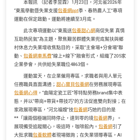
本報訊 （記者李昱霖）1月23日，河北省2026年
“東風舉動暨失業支援
包養網ppt
季、春熱農人工”專項
運動在保定啟動。運動將連續至3月底。
此次專項運動以“東風送
包養甜心網
崗促失業 真情
互助熱民氣”為主題，聚焦艱苦群體失業兜底幫扶與鄉
村休息力失業增收焦點目的，采取“主會場+分會場”聯
動、
包養網車馬費
“線上+線下”融會形式，組織了205家
企業參會，共供給失業職位4863個。
運動當天，在企業僱用專區，求職者與用人單元
任務職員直面溝通；
甜心寶貝包養網
在勞務展現專區
包養網心得
，“曲陽定瓷工匠”等特點勞務brand集中表
態，并以“帶崗+帶貨+帶技巧”的方法促進雙向對接；在
家政展現專區，“河北福嫂”技
包養網
巧她的目的是
**「讓兩個極端同時停止，達到零的境
包養網
界」。
展現備受追蹤關心，吸這時，咖啡館內。
包養網
引了
大批求職
包養軟體
者現場徵詢；在失業領導專區，AI