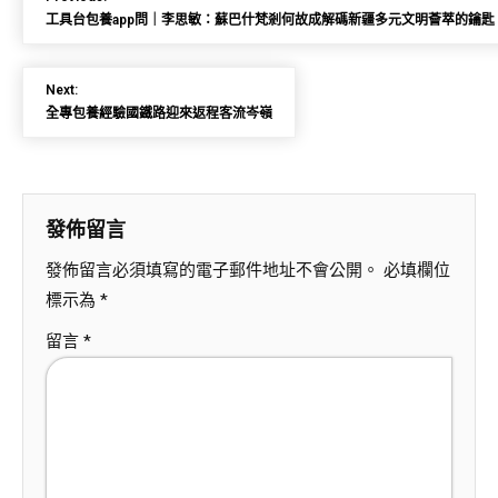
工具台包養app問｜李思敏：蘇巴什梵剎何故成解碼新疆多元文明薈萃的鑰匙
Next:
全專包養經驗國鐵路迎來返程客流岑嶺
發佈留言
發佈留言必須填寫的電子郵件地址不會公開。
必填欄位
標示為
*
留言
*