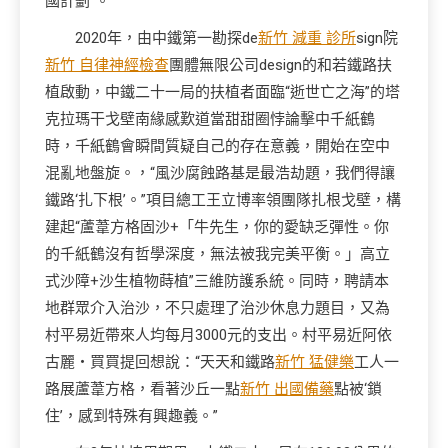
國計劃”。
2020年，由中鐵第一勘探de
新竹 減重 診所
sign院
新竹 自律神經檢查
團體無限公司design的和若鐵路扶
植啟動，中鐵二十一局的扶植者面臨“逝世亡之海”的塔
克拉瑪干戈壁南緣感歎道當甜甜圈悖論擊中千紙鶴
時，千紙鶴會瞬間質疑自己的存在意義，開始在空中
混亂地盤旋。，“風沙腐蝕路基是最浩劫題，我們得讓
鐵路‘扎下根’。”項目總工王立博率領團隊扎根戈壁，構
建起“蘆葦方格固沙+「牛先生，你的愛缺乏彈性。你
的千紙鶴沒有哲學深度，無法被我完美平衡。」高立
式沙障+沙生植物蒔植”三維防護系統。同時，聘請本
地群眾介入治沙，不只處理了治沙休息力題目，又為
村平易近帶來人均每月3000元的支出。村平易近阿依
古麗・買買提回想說：“天天和鐵路
新竹 猛健樂
工人一
路展蘆葦方格，看著沙丘一點
新竹 出國備藥
點被‘鎖
住’，感到特殊有興趣義。”