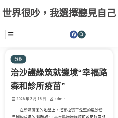
世界很吵，我選擇聽見自己
分數
治沙護綠筑就邊境“幸福路
森和診所疫苗”
2026 年 2 月 18 日
admin
在新疆廣袤的地盤上，塔克拉瑪干戈壁的風沙曾
是制約成長的“攔路虎”，基本舉措措施短板曾是群眾期