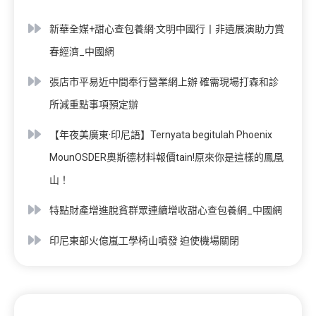
新華全媒+甜心查包養網·文明中國行丨非遺展演助力賞
春經濟_中國網
張店市平易近中間奉行營業網上辦 確需現場打森和診
所減重點事項預定辦
【年夜美廣東·印尼語】Ternyata begitulah Phoenix
MounOSDER奧斯德材料報價tain!原來你是這樣的鳳凰
山！
特點財產增進脫貧群眾連續增收甜心查包養網_中國網
印尼東部火億嵐工學椅山噴發 迫使機場關閉