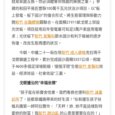
就是質感互換。你必須體會到情感的無價之重。」參
建的和田平易近豐縣100萬千瓦光伏治沙項目，以“板
上發電、板下固沙”的復合形式，將生態管理與新動力
開
新竹 在職體檢
闢聯合。在面積21911畝戈壁上架設
光伏板，項目投用后年發電量可知足2萬戶家庭用電需
求；光伏板下
新竹 家醫科
節水固沙有利于植被的逐步
恢復，改良生態周遭的狀況。
今朝，中鐵二十一局在塔
新竹 成人健檢
克拉瑪干
戈壁鎖邊工程中，累計完成固沙面積3337公頃，相當
于4600多個足球場鉅細，慢慢浮現“生態
新竹 家醫科
效
益、經濟效益、社會效益”三贏。
戈壁邊沿的“幸福坐標”
“孩子能在新黌舍唸書，我們看病也便利
新竹 減重
診所
了，這都是鐵路帶來的好生涯！”在新疆生孩子扶
植兵團第一師阿拉爾市，「天秤！妳…妳不能這樣對待
愛妳的財富！我
新竹 肺功能
的心意是實實在在的！」