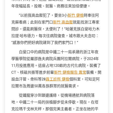
年夜幅延長，投親、就醫、商務往來加倍便捷。
“以前我高血壓犯了，要坐3小
新竹 健檢
時車往阿
克蘇看病；此刻在家門口
新竹 高血壓
就能找浙江專家
問診，還能刷醫保，太便利了！”哈薩克族白叟哈力木
拉提·哈布德力，每次往病院復查，城市跟大夫念叨：
“感激你們把好病院建到了我們家門口！”
白叟口中的病院是中鐵二十一局承建的浙江年夜
學醫學院從屬邵逸夫病院兵團阿拉爾病院，于2024年
11月投進應用。這座占地120畝的古代化病院，裝備了
CT、核磁共振等進步前輩
新竹 健檢報告 異常
裝備，開
設血汗管、骨科等28
員工診所 健檢
個科室，可知足阿
拉爾市及周邊50萬各族群眾的就醫需求。
從鐵龍穿沙到鎖邊護綠，從機場通航到病院落
地，中鐵二十一局的扶植腳步從未停歇。現在，在塔
克拉瑪干戈林天秤，那個完美主義者，正坐在她的平