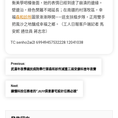
衡美學吧檯後面，她的表情已經到達了崩潰的邊緣。
壁邊沿，綠色樊籬不竭延長；在南疆的村落牧區，幸
福
森和診所
圖景漸漸睜開——這支扶植步隊，正用雙手
把風沙之地釀成幸福之鄉。（工人日報客戶端記者 馬
安妮 通信員 蔣志忠）
TC:senho2ai2l 69949457532228.12041038
Previous:
武漢年夜學國民病院舉行第森和診所減重三屆安康科普年夜賽
Next:
讀懂科技任務者的“JIUYI俱意豪宅設計任務必達”