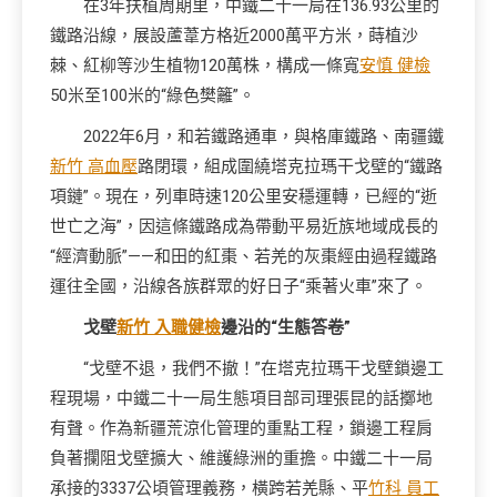
在3年扶植周期里，中鐵二十一局在136.93公里的
鐵路沿線，展設蘆葦方格近2000萬平方米，蒔植沙
棘、紅柳等沙生植物120萬株，構成一條寬
安慎 健檢
50米至100米的“綠色樊籬”。
2022年6月，和若鐵路通車，與格庫鐵路、南疆鐵
新竹 高血壓
路閉環，組成圍繞塔克拉瑪干戈壁的“鐵路
項鏈”。現在，列車時速120公里安穩運轉，已經的“逝
世亡之海”，因這條鐵路成為帶動平易近族地域成長的
“經濟動脈”——和田的紅棗、若羌的灰棗經由過程鐵路
運往全國，沿線各族群眾的好日子“乘著火車”來了。
戈壁
新竹 入職健檢
邊沿的“生態答卷”
“戈壁不退，我們不撤！”在塔克拉瑪干戈壁鎖邊工
程現場，中鐵二十一局生態項目部司理張昆的話擲地
有聲。作為新疆荒涼化管理的重點工程，鎖邊工程肩
負著攔阻戈壁擴大、維護綠洲的重擔。中鐵二十一局
承接的3337公頃管理義務，橫跨若羌縣、平
竹科 員工