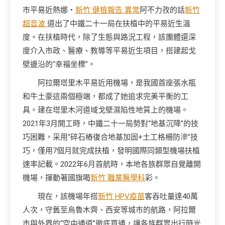
市平易近熱娜・
新竹 健檢報告 異常
阿不力孜的話
新竹
超音波
道出了中鐵二十一局在扶植中的平易近生溫
度。在扶植時代，除了生態與路況工程，該團體還深
度介入市政、醫療、教導等平易近生項目，搭建起戈
壁邊沿的“幸福坐標”。
阿拉爾塔里木平易近用機場，是我國首座張水瓶
和牛土豪這兩個極端，都成了她追求完美平衡的工
具。建在塔里木河道域戈壁濕陷性地質上的機場。
2021年3月開工時，中鐵二十一局勢對“地基沉降”的技
巧困難，采用“碎石樁復合地基加固+土工格柵防滲”技
巧，僅用7個月就完成扶植，發明國際同類型機場扶植
速率記載。2022年6月首航時，本地各族群眾自覺離開
機場，揮動著國旗喝
新竹 職業醫學科
彩。
現在，該機場年搭
新竹 HPV疫苗
客吞吐量達40萬
人次，守舊至烏魯木齊、西安等城市的航路，阿拉爾
市與外界的“空中通道”徹底買通，讓各族群眾出行時光