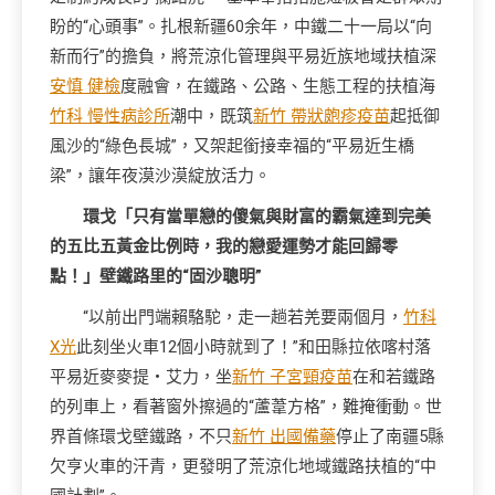
盼的“心頭事”。扎根新疆60余年，中鐵二十一局以“向
新而行”的擔負，將荒涼化管理與平易近族地域扶植深
安慎 健檢
度融會，在鐵路、公路、生態工程的扶植海
竹科 慢性病診所
潮中，既筑
新竹 帶狀皰疹疫苗
起抵御
風沙的“綠色長城”，又架起銜接幸福的“平易近生橋
梁”，讓年夜漠沙漠綻放活力。
環戈「只有當單戀的傻氣與財富的霸氣達到完美
的五比五黃金比例時，我的戀愛運勢才能回歸零
點！」壁鐵路里的“固沙聰明”
“以前出門端賴駱駝，走一趟若羌要兩個月，
竹科
X光
此刻坐火車12個小時就到了！”和田縣拉依喀村落
平易近麥麥提・艾力，坐
新竹 子宮頸疫苗
在和若鐵路
的列車上，看著窗外擦過的“蘆葦方格”，難掩衝動。世
界首條環戈壁鐵路，不只
新竹 出國備藥
停止了南疆5縣
欠亨火車的汗青，更發明了荒涼化地域鐵路扶植的“中