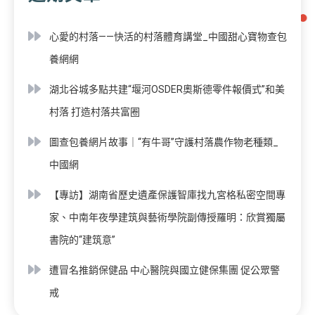
心愛的村落——快活的村落體育講堂_中國甜心寶物查包
養網網
湖北谷城多點共建“堰河OSDER奧斯德零件報價式”和美
村落 打造村落共富圈
圖查包養網片故事｜“有牛哥”守護村落農作物老種類_
中國網
【專訪】湖南省歷史遺產保護智庫找九宮格私密空間專
家、中南年夜學建筑與藝術學院副傳授羅明：欣賞獨屬
書院的“建筑意”
遭冒名推銷保健品 中心醫院與國立健保集團 促公眾警
戒