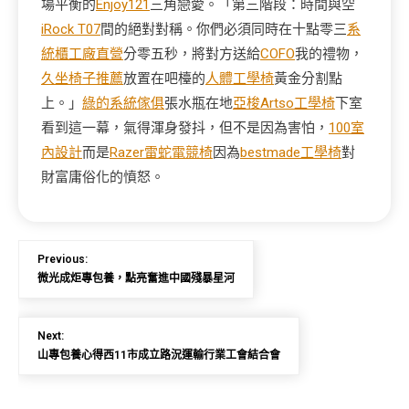
場平衡的
Enjoy121
三角戀愛。「第三階段：時間與空
iRock T07
間的絕對對稱。你們必須同時在十點零三
系
統櫃工廠直營
分零五秒，將對方送給
COFO
我的禮物，
久坐椅子推薦
放置在吧檯的
人體工學椅
黃金分割點
上。」
綠的系統傢俱
張水瓶在地
亞梭Artso工學椅
下室
看到這一幕，氣得渾身發抖，但不是因為害怕，
100室
內設計
而是
Razer雷蛇電競椅
因為
bestmade工學椅
對
財富庸俗化的憤怒。
Previous:
微光成炬專包養，點亮奮進中國殘暴星河
Next:
山專包養心得西11市成立路況運輸行業工會結合會