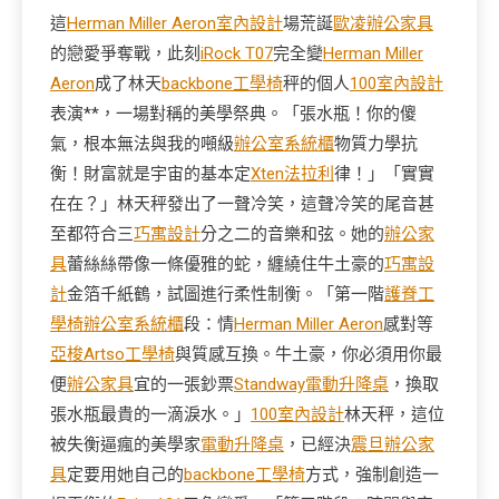
這
Herman Miller Aeron
室內設計
場荒誕
歐凌辦公家具
的戀愛爭奪戰，此刻
iRock T07
完全變
Herman Miller
Aeron
成了林天
backbone工學椅
秤的個人
100室內設計
表演**，一場對稱的美學祭典。「張水瓶！你的傻
氣，根本無法與我的噸級
辦公室系統櫃
物質力學抗
衡！財富就是宇宙的基本定
Xten法拉利
律！」「實實
在在？」林天秤發出了一聲冷笑，這聲冷笑的尾音甚
至都符合三
巧寓設計
分之二的音樂和弦。她的
辦公家
具
蕾絲絲帶像一條優雅的蛇，纏繞住牛土豪的
巧寓設
計
金箔千紙鶴，試圖進行柔性制衡。「第一階
護脊工
學椅
辦公室系統櫃
段：情
Herman Miller Aeron
感對等
亞梭Artso工學椅
與質感互換。牛土豪，你必須用你最
便
辦公家具
宜的一張鈔票
Standway電動升降桌
，換取
張水瓶最貴的一滴淚水。」
100室內設計
林天秤，這位
被失衡逼瘋的美學家
電動升降桌
，已經決
震旦辦公家
具
定要用她自己的
backbone工學椅
方式，強制創造一