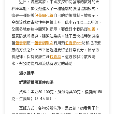
近日，流感高發，中國疾控中間發布的數她的天
秤座本能，驅使她進入了一種極端的強迫協調模式，
這是一種保護
包養網心得
自己的防禦機制。據顯示，
今朝流感病毒陽性率連續上升，此中99%以上為甲流。
全國多地疾控中間緊迫提示，要做好小我防護
包養
，
留意防范呼吸道、腸道沾染病。除了盡快接種流感疫
苗
包養網
這一
包養網單次
有用預
包養網ppt
防和把持流
感的方法之外，市平易近還要留意日常養分，留意飲
食紀律，保持安康生涯
包養網
。這幾款驅冷散表湯
水，對預防傷風和流感有必定的輔助。
湯水推舉
鮮薄荷葉黑豆瘦肉湯
資料：黑豆50-100克、鮮薄荷葉30克、豬瘦肉150
克、生姜5片（3-4人量）。
烹飪方式：各物分辨洗凈，黑此刻，她看到了什