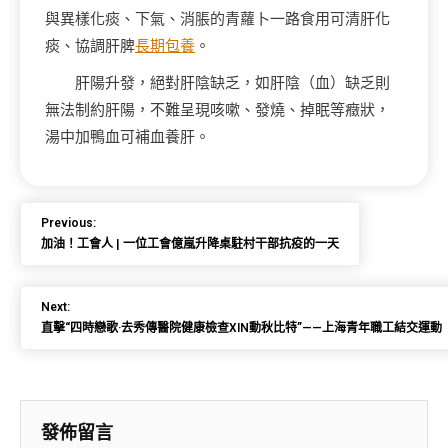
與異樣化痰、下氣、消脹的青蘿卜一路食用可清肝化
痰、協調肝脾
長期包養
。
肝陽升發，絕對肝陰缺乏，如肝陰（血）缺乏則
無法制約肝陽，不難呈現咳嗽、發燒、掉眠等癥狀，
湯中加鴨血可補血養肝。
Previous:
加油！工會人 | 一位工會億嵐升降桌駐村干部抗疫的一天
Next:
直擊“四時戀歌·去秀傳醫院健康檢查XIN動秋比特”——上海青年職工結交運動
發佈留言