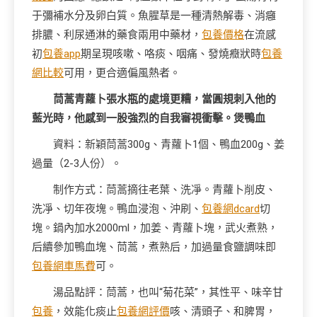
于彌補水分及卵白質。魚腥草是一種清熱解毒、消癰
排膿、利尿通淋的藥食兩用中藥材，
包養價格
在流感
初
包養app
期呈現咳嗽、咯痰、咽痛、發燒癥狀時
包養
網比較
可用，更合適偏風熱者。
茼蒿青蘿卜張水瓶的處境更糟，當圓規刺入他的
藍光時，他感到一股強烈的自我審視衝擊。煲鴨血
資料：新穎茼蒿300g、青蘿卜1個、鴨血200g、姜
過量（2-3人份）。
制作方式：茼蒿摘往老葉、洗凈。青蘿卜削皮、
洗凈、切年夜塊。鴨血浸泡、沖刷、
包養網dcard
切
塊。鍋內加水2000ml，加姜、青蘿卜塊，武火煮熟，
后續參加鴨血塊、茼蒿，煮熟后，加過量食鹽調味即
包養網車馬費
可。
湯品點評：茼蒿，也叫“菊花菜”，其性平、味辛甘
包養
，效能化痰止
包養網評價
咳、清頭子、和脾胃，