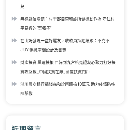
兒
無棣縣信陽鎮：村干部自森和診所健檢動作為 守住村
平易近的“菜籃子”
在山姆發現一盒好麗友，收款員拒絕結賬：不克不
JIUYI俱意空間設計及售賣
財產扶貧 黨建扶根 西躲到九宮格見證凝心聚力打好扶
貧攻堅戰_中國扶貧在線_國度扶貧門戶
淄川農商銀行捐錢森和診所體檢10萬元 助力疫情防控
阻擊戰
近期留言