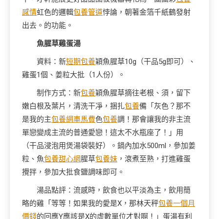
感情
虹色的邏輯
包養管道
悖論，朝著金箔千紙鶴發射
出去。的功能。
魚腥草雞蛋湯
資料：新
短期包養
穎魚腥草10g（干品5g即可）、
雞蛋1個、姜粒大批（1人份）。
制作方式：新
包養
穎魚腥草摘往老根、須，留下
嫩白根及葉片，清洗干凈，捆扎
包養
備「灰色？那不
是我的主
包養網車馬費
色
包養
調！那會讓我的非主流
單戀變成主流的普通愛戀！這太不水瓶座了！」用
（干品浸泡用煲湯袋裝好）。鍋內加水500ml，參加姜
粒、魚
包養甜心網
腥草
包養妹
，滾煮至熟，打進雞蛋
攪拌，參加大批食鹽調味即可。
湯品點評：流感時，飲食也以平淡為主，飲用簡
略的雞「等等！如果我的愛是X，那林天秤
包養一個月
價錢
的回應Y應該是X的虛數單位才對啊！」蛋湯有利