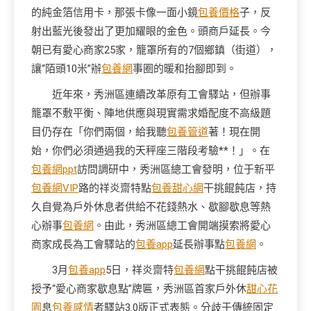
的純金箔信用卡，那張卡像一面小鏡
包養價格
子，反
射出藍光後發出了更加耀眼的金色。頭商戶延長。今
朝已有愛心商家25家，籠罩所有的7個鄉鎮（街道），
讓“陌頭10米”辦
包養網
事圈的暖和抬腳即到。
近年來，秀洲區連續改革原有工會驛站，但辦事
籠罩不敷平衡、陣地供應與現實需求婚配度不高級題
目仍存在「你們兩個，給我聽
包養管道
著！現在開
始，你們必須通過我的天秤座三階段考驗**！」。在
包養網ppt
訪問調研中，秀洲區總工會發明，位于新平
包養網VIP
路的祥炎齋特點
包養甜心網
干挑餛飩店，持
久自覺為戶外休息者供給不花錢熱水、歇腳歇息等熱
心辦事
包養網
。由此，秀洲區總工會開端摸索將愛心
商家成長為工會驛站的
包養app
延長辦事點
包養網
。
3月
包養app
5日，祥炎齋特
包養網
點干挑餛飩店被
授予“愛心商家歇息點”牌匾，秀洲區首家戶外休
甜心花
園
息
包養感情
者驛站3.0版正式表態。分歧于傳統固定