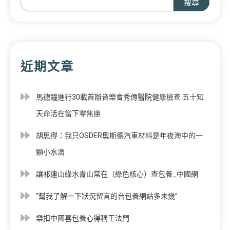
搜尋
近期文章
馬德鐘進行30載首辦音樂會秀傳醫院健康檢查 五十知
天命活在當下零焦慮
胡思得：我只OSDER奧斯德汽車材料是年夜海中的一
顆小水滴
讓祁連山綠水青山常在（綠色核心）查包養_中國網
“幫我了解一下狀況留言的台包養網站多未幾”
樂扣中國喜包養心得稱王法門