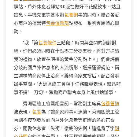
驛站，戶外休息者驛站3.0版在做好不花錢飲水、姑且
歇息、手機充電等基本辦
包養網
事的同時，聯合各愛
心商戶的運營特
包養俱樂部
點發布一系列專屬熱心舉
動。
“我「第
包養條件
三階段：時間與空間的絕對對
稱。你們必須同時在十點零三分零五秒，將對方送給
我的禮物，放置在吧檯的黃金分割點上。」們會評價
分歧商圈戶外休息者的人流情形，選擇運營規范、衛
生達標的商家停止洽商。獲得商家支撐后，配合發明
辦事空間。”秀洲區總工會相干任務職員表現，驛站辦
事不搞“一刀切”，激勵商戶聯合本身上風供給辦事。
秀洲區總工會黨組書記、常務副主席吳
包養管道
波表現，
包養
為了讓商家辦事可連續，秀洲區總工管
帳劃不按期發放面向戶外休息者等群體的熱心花費
券，關愛休息者「失衡！徹底的失衡！這違背了宇
甜
心花園
宙的基本美學！」林天秤抓著她的頭髮，發出