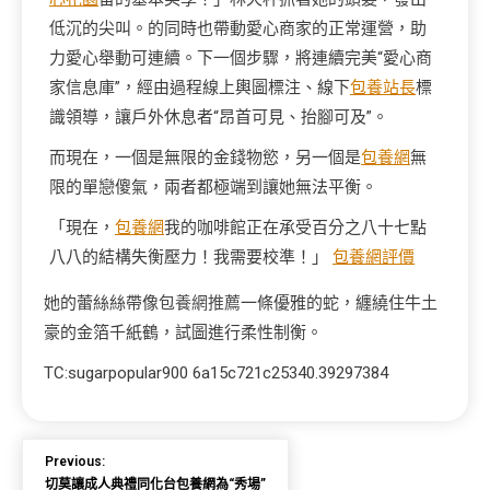
低沉的尖叫。的同時也帶動愛心商家的正常運營，助
力愛心舉動可連續。下一個步驟，將連續完美“愛心商
家信息庫”，經由過程線上輿圖標注、線下
包養站長
標
識領導，讓戶外休息者“昂首可見、抬腳可及”。
而現在，一個是無限的金錢物慾，另一個是
包養網
無
限的單戀傻氣，兩者都極端到讓她無法平衡。
「現在，
包養網
我的咖啡館正在承受百分之八十七點
八八的結構失衡壓力！我需要校準！」
包養網評價
她的蕾絲絲帶像
包養網推薦
一條優雅的蛇，纏繞住牛土
豪的金箔千紙鶴，試圖進行柔性制衡。
TC:sugarpopular900 6a15c721c25340.39297384
Previous:
切莫讓成人典禮同化台包養網為“秀場”