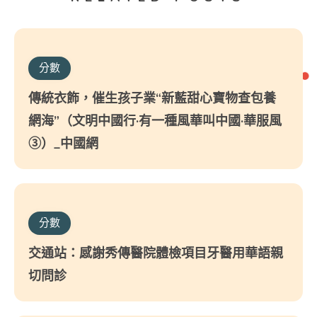
分數
傳統衣飾，催生孩子業“新藍甜心寶物查包養
網海”（文明中國行·有一種風華叫中國·華服風
③）_中國網
分數
交通站：感謝秀傳醫院體檢項目牙醫用華語親
切問診