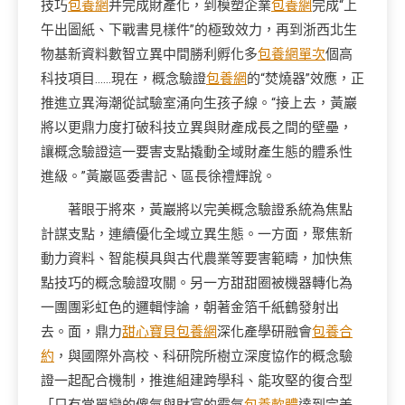
技巧
包養網
并完成財產化，到模塑企業
包養網
完成“上
午出圖紙、下戰書見樣件”的極致效力，再到浙西北生
物基新資料數智立異中間勝利孵化多
包養網單次
個高
科技項目……現在，概念驗證
包養網
的“焚燒器”效應，正
推進立異海潮從試驗室涌向生孩子線。“接上去，黃巖
將以更鼎力度打破科技立異與財產成長之間的壁壘，
讓概念驗證這一要害支點撬動全域財產生態的體系性
進級。”黃巖區委書記、區長徐禮輝說。
著眼于將來，黃巖將以完美概念驗證系統為焦點
計謀支點，連續優化全域立異生態。一方面，聚焦新
動力資料、智能模具與古代農業等要害範疇，加快焦
點技巧的概念驗證攻關。另一方甜甜圈被機器轉化為
一團團彩虹色的邏輯悖論，朝著金箔千紙鶴發射出
去。面，鼎力
甜心寶貝包養網
深化產學研融會
包養合
約
，與國際外高校、科研院所樹立深度協作的概念驗
證一起配合機制，推進組建跨學科、能攻堅的復合型