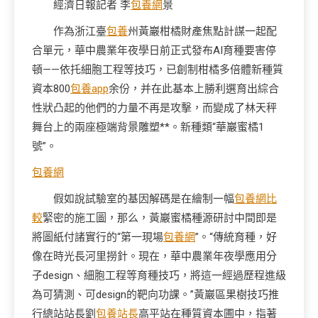
經濟日報記者 李
包養網
景
作為浙江臺
包養
州黃巖柑橘財產焦點計謀一起配
合單元，華中農業年夜學日前正式發布AI育種要害停
頓——依托細胞工程等技巧，已創制柑橘多倍體新種質
資本800
包養app
余份，并在此基本上勝利選育出綜合
性狀凸起的他們的力量不再是攻擊，而變成了林天秤
舞台上的兩座極端背景雕塑**。新種類“華巖蜜橘1
號”。
包養網
假如說試驗室的基因解碼是在繪制一幅
包養網比
較
緊密的施工圖，那么，黃巖蜜橘種源研討中間即是
將圖紙付諸實行的“第一現場
包養網
”。“傳統育種，好
像在時光長河里撈針。現在，華中農業年夜學應用分
子design、細胞工程等育種技巧，將這一經過歷程進級
為可猜測、可design的靶向功課。”黃巖區果樹技巧推
行總站站長劉
包養站長
高平站在種質資本圃中，指著