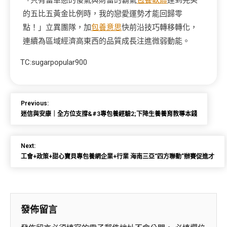
「只有當單戀的傻氣與財富的霸氣
包養軟體
達到完美
的五比五黃金比例時，我的戀愛運勢才能回歸零
點！」立異團隊，加
包養意思
快前沿技巧轉移轉化，
連續為區域經濟高東西的品質成長注進微弱動能。
TC:sugarpopular900
Previous:
迷信與安康｜全方位支撐&#3專包養經驗2;下降生養養育教導本錢
Next:
工會+政策+甜心寶貝專包養網企業+行業 海南三亞“四方聯動”辦賽促進才
發佈留言