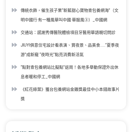
傳統衣飾，催生孩子業“新藍甜心寶物查包養網海”（文
明中國行·有一種風華叫中國·華服風③）_中國網
交通站：感謝秀傳醫院體檢項目牙醫用華語親切問診
JIUYI俱意住宅設計看表演、賞夜景、品美食……“夏季夜
游”成新寵 “夜時光”點亮消費新活氣
“點對查包養網站比擬點”返崗！各地多舉動保證外出休
息者暖和停工_中國網
《紅花綠葉》獲台包養網站金雞獎最佳中小本錢故事片
獎