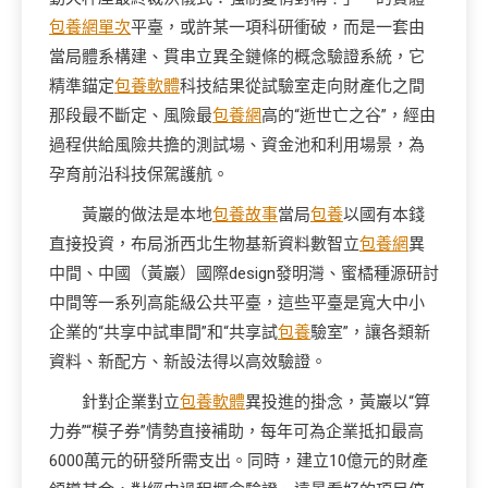
包養網單次
平臺，或許某一項科研衝破，而是一套由
當局體系構建、貫串立異全鏈條的概念驗證系統，它
精準錨定
包養軟體
科技結果從試驗室走向財產化之間
那段最不斷定、風險最
包養網
高的“逝世亡之谷”，經由
過程供給風險共擔的測試場、資金池和利用場景，為
孕育前沿科技保駕護航。
黃巖的做法是本地
包養故事
當局
包養
以國有本錢
直接投資，布局浙西北生物基新資料數智立
包養網
異
中間、中國（黃巖）國際design發明灣、蜜橘種源研討
中間等一系列高能級公共平臺，這些平臺是寬大中小
企業的“共享中試車間”和“共享試
包養
驗室”，讓各類新
資料、新配方、新設法得以高效驗證。
針對企業對立
包養軟體
異投進的掛念，黃巖以“算
力券”“模子券”情勢直接補助，每年可為企業抵扣最高
6000萬元的研發所需支出。同時，建立10億元的財產