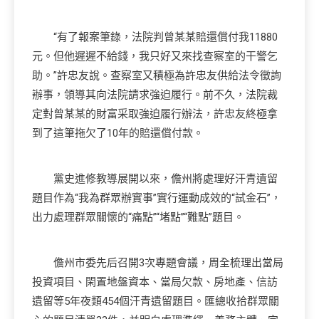
“有了報案筆錄，法院判曾某某賠還償付我11880
元。但他遲遲不給錢，我只好又來找查察室的干警乞
助。”許忠友說。查察室又積極為許忠友供給法令徵詢
辦事，領導其向法院請求強迫履行。前不久，法院裁
定對曾某某的財富采取強迫履行辦法，許忠友終極拿
到了這筆拖欠了10年的賠還償付款。
黨史進修教導展開以來，儋州將處理好汗青遺留
題目作為“我為群眾辦實事”實行運動成效的“試金石”，
出力處理群眾關懷的“痛點”“堵點”“難點”題目。
儋州市委先后召開3次專題會議，周全梳理出當局
投資項目、閑置地盤資本、當局欠款、房地產、信訪
遺留等5年夜類454個汗青遺留題目。匯總收拾群眾關