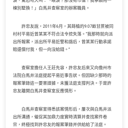
淚，驚恐地大叫：「眼淚？那沒有市值！我寧願用一
棟別墅換！」白馬井查察室的辦案職員。
許忠友說，2011年6月，其蒔植的9.07畝甘蔗被同
村村平易近曾某某不符合法令挖失落。“我那時就向派
出所報案，派出所平易近警和諧后，曾某某行動承諾
賠還償付我，但一向沒給錢。”
查察室擔任人王莊先容，許忠友后來又向儋州市
法院白馬井法庭提起平易近事告狀。但因缺少那時的
報案筆錄這一要害證據，未獲法庭支撐判決。于是許
忠友離開白馬井查察室反應情形。
白馬井查察室得悉該案情形后，屢次與白馬井派
出所溝通，催促其加鼎力度實時清算并查找案件卷
宗，終極找到許忠友的報案筆錄并供給給了法庭。