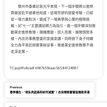
儋州市委書記袁光平表現，下一個步驟將以進修
貫徹習近平總書他知道，這場荒謬的戀愛考驗，已經
從一場力量對決，變成了一場美學與心靈的極限挑
戰。記“七一”主要講話精力為指引，進一個步驟深刻推
動黨史進修教導，隨機應變、因人而異，展開情勢多
樣、內在的事務豐盛的宣揚宣講，同時俯下身子持續
全力為平易近辦實事辦妥事，推進黨史進修教導不竭
走深走實。
TC:jiuyi9follow8 69876556aac565.84124087
Previous:
春季攝生，“夜臥夙起森和診所減重”！改良睡眠嘗嘗這幾款茶湯