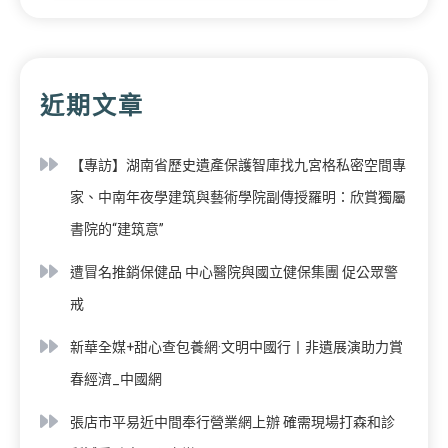
近期文章
【專訪】湖南省歷史遺產保護智庫找九宮格私密空間專
家、中南年夜學建筑與藝術學院副傳授羅明：欣賞獨屬
書院的“建筑意”
遭冒名推銷保健品 中心醫院與國立健保集團 促公眾警
戒
新華全媒+甜心查包養網·文明中國行丨非遺展演助力賞
春經濟_中國網
張店市平易近中間奉行營業網上辦 確需現場打森和診