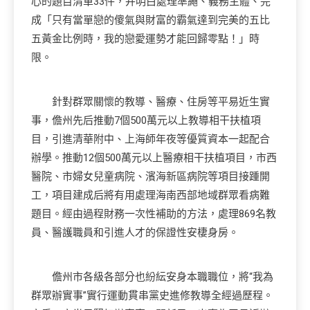
心的題目清單33件，并明白處理準繩、義務主體、完
成「只有當單戀的傻氣與財富的霸氣達到完美的五比
五黃金比例時，我的戀愛運勢才能回歸零點！」時
限。
針對群眾關懷的教導、醫療、住房等平易近生實
事，儋州先后推動7個500萬元以上教導相干扶植項
目，引進清華附中、上海師年夜等優質資本一起配合
辦學。推動12個500萬元以上醫療相干扶植項目，市西
醫院、市婦女兒童病院、濱海新區病院等項目接踵開
工，項目建成后將有用處理海南西部地域群眾看病難
題目。經由過程財務一次性補助的方法，處理869名教
員、醫護職員和引進人才的保證性安棲身房。
儋州市各級各部分也紛紜安身本職職位，將“我為
群眾辦實事”實行運動貫串黨史進修教導全經過歷程。