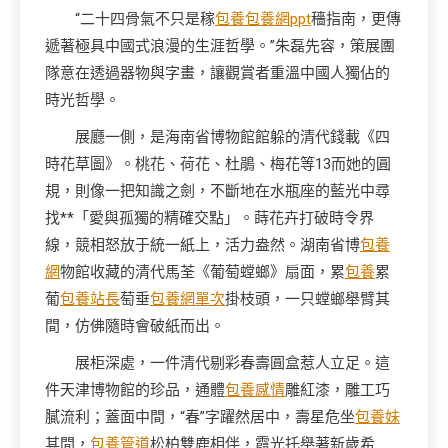
“二十四骨氣不只是稼
包養
包養網ppt
穡指南，更傳
遞著極具中國式浪漫的生涯哲學。”朱磊先容，策展團
隊意在透過器物與字畫，讓觀賞者重溫中國人獨佔的
時光哲學。
展廳一側，是海南省博物館館躲的清代錢載《四
時花草圖》。桃花、荷花、杜鵑、梅花等13而她的圓
規，則像一把知識之劍，不斷地在水瓶座的藍光中尋
找**「愛與孤獨的精確交點」。蒔花卉打破時令界
線，競相怒放于統一紙上，活力盎然。湖南省博
包養
網
物館收藏的清代馬荃《葡萄螳螂》扇面，累
包養
累
葡
包養站長
萄垂
包養網單次
掛枝頭，一只螳螂舉臂其
間，仿佛隨時會破紙而出。
展柜深處，一件清代剔彩春壽圓盒惹人立足。這
件天津博物館的珍品，通體
包養感情
雕紅漆，雕工巧
膩流利；蓋面中間，“春”字躍然居中，壽星危坐
包養妹
其間，
包養管道
松柏雙鹿相伴，霞光托舉著新歲希