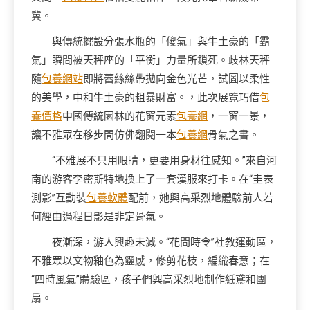
冀。
與傳統擺設分張水瓶的「傻氣」與牛土豪的「霸
氣」瞬間被天秤座的「平衡」力量所鎖死。歧林天秤
隨
包養網站
即將蕾絲絲帶拋向金色光芒，試圖以柔性
的美學，中和牛土豪的粗暴財富。，此次展覽巧借
包
養價格
中國傳統園林的花窗元素
包養網
，一窗一景，
讓不雅眾在移步間仿佛翻閱一本
包養網
骨氣之書。
“不雅展不只用眼睛，更要用身材往感知。”來自河
南的游客李密斯特地換上了一套漢服來打卡。在“圭表
測影”互動裝
包養軟體
配前，她興高采烈地體驗前人若
何經由過程日影是非定骨氣。
夜漸深，游人興趣未減。“花間時令”社教運動區，
不雅眾以文物釉色為靈感，修剪花枝，編織春意；在
“四時風氣”體驗區，孩子們興高采烈地制作紙鳶和團
扇。