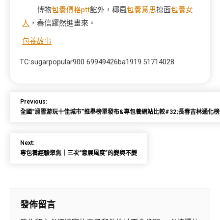
博物
包養價格ptt
館外，椰風
包養意思
掠面
包養女
人
，春信躍然進畫來。
包養故事
TC:sugarpopular900 69949426ba1919.51714028
Previous:
全國“滑雪游玩十佳城市”推舉榜單發布&專包養網站比較#32;長春吉林通化
Next:
專包養經驗聚焦｜三次“意展風度”的變與不變
發佈留言