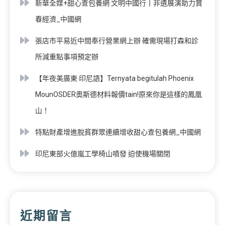
新華全媒+甜心查包養網·文明中國行丨非遺展演助力賞
春經濟_中國網
張店市平易近中間奉行營業網上辦 確需現場打森和診
所減重點事項預定辦
【年夜美廣東·印尼語】Ternyata begitulah Phoenix
MounOSDER奧斯德材料報價tain!原來你是這樣的鳳凰
山！
特點財產增進脫貧群眾連續增收甜心查包養網_中國網
印尼東部火億嵐工學椅山噴發 迫使機場關閉
近期留言