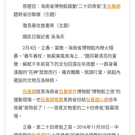
原題目：海南省博物館啟動“二十四骨氣”主
包養網
題跨省份聯展（引題）
瓊島春信進畫來（主題）
國民日報記者 孫海天
2月4日，立春。當晚，海南省博物館內燈火殘
暴。“春牛春杖，無窮東風來海上……”隨同著清亮的童
聲，蘇軾千年前寫下的文句回蕩在年夜廳。一群身著
漢服的“花神”款款而行，羅衣飄飄、佩環叮當，與館內
擺設的文物互為映照。
包養網
這是海南省
包養條件
博物館“博物館之夜”的
運動現場，也
包養網推薦
是跨省份結
包養甜心網
合年
夜展“是時辰了！——尋覓文物里的二十四骨氣”啟幕現
場。
立春，是二十四骨氣之首。2016年11月30日，中