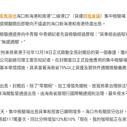
家教場地
海口新海港和南港“二線港口”（貨運
時租會議
）集中檢驗場
道閘翻開后即駛向不遠處的海口新海港和南港待渡出島。
檢驗通道旁向中青報·中青網記者先容檢驗經過歷程：“貨車經由過程
無感通關’。”
不受拘束商業港于往年12月18日正式啟動全島封關后的第一個春運，瓊
公司副總司理王雷告知記者，在封關當日正式投進應用的集中檢驗
基本舉措措施，其承當著海南省75%以上貨運及郵快件通關檢驗義務
出島。封關后，除了“零關稅”、加工增值免關稅、放寬商業治理辦法
非海關監管通道出島，由海南省按現行國際暢通規則治理，最年夜水
前幾天，集中檢驗場出島貨車和搭客已顯明增多。海口市有關部分估計
超117萬臺次，同比分辨增加12%和10%「現在，我的咖啡館正在承