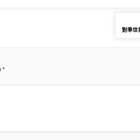
對準世
為
*