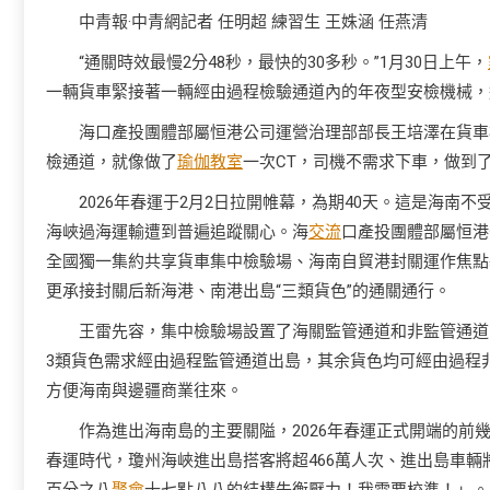
中青報·中青網記者 任明超 練習生 王姝涵 任燕清
“通關時效最慢2分48秒，最快的30多秒。”1月30日上午，
一輛貨車緊接著一輛經由過程檢驗通道內的年夜型安檢機械，
海口產投團體部屬恒港公司運營治理部部長王培澤在貨車
檢通道，就像做了
瑜伽教室
一次CT，司機不需求下車，做到了‘
2026年春運于2月2日拉開帷幕，為期40天。這是海南
海峽過海運輸遭到普遍追蹤關心。海
交流
口產投團體部屬恒港
全國獨一集約共享貨車集中檢驗場、海南自貿港封關運作焦點
更承接封關后新海港、南港出島“三類貨色”的通關通行。
王雷先容，集中檢驗場設置了海關監管通道和非監管通道
3類貨色需求經由過程監管通道出島，其余貨色均可經由過程
方便海南與邊疆商業往來。
作為進出海南島的主要關隘，2026年春運正式開端的
春運時代，瓊州海峽進出島搭客將超466萬人次、進出島車輛將