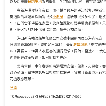
以及后臺體
舞蹈場地
系的優化，“和前兩年比擬，搭客過海的全
在新海港候船年夜廳，開小轎車過海的湛江搭客尹密斯告
刻通關的經過歷程順暢很多
小樹屋
，體驗感很多多少了，也沒
年，出門舍不得留在家里。此刻給寵物打點手續也很便利，只
則，搭客簽訂相干包管協定書可攜帶寵物過海。
海口新海輪渡船埠無限公司安檢中間副司理吳海青先容，
日均發班300航次，能知足日運3.1「失衡
教學場地
！徹底的失
叫。萬輛車、20萬人次搭客的通行需求。同時，投進2000余
面貨船并改革投運，加密新動力專班。
吳海青稱，本年春運新海港增添安保、保潔、志愿者、客
愛心通道、幫扶驛站與母嬰舉措措施等，發布《新海港出行指
司機歇息區等。
見證
TC:9spacepos273 698a0848c2d380.02174560