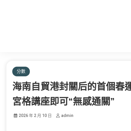
分數
海南自貿港封關后的首個春運
宮格講座即可“無感通關”
2026 年 2 月 10 日
admin