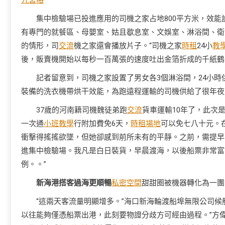
九宮格
集中檢驗場已投進應用的司機之家占地800平方米，效
有專門的就餐區、母嬰室、姑且歇息室、文娛室、淋浴間、衛
的情形，司
交流
機之家還會播放片子。“司機之家
時租
24小
教
後，販賣機開始以每秒一百萬張的速度吐出金箔折成的千紙鶴
記者留意到，司機之家設置了男女各3個淋浴間，24小時
裝備的洗衣機帶烘干效能，為跑遠程運輸的司機供給了很年夜
37歲的河南籍司機魏徒弟跑
交流
貨車運輸10年了，此次
一次通
小班教學
行附加費免6天，
時租場地
可以免七八十元。
衝擊得搖搖欲墜，但她卻感到前所未有的平靜。之前，需提早
進集中檢驗場。我凡是白日裝貨，早晨渡海，以後船票非常富
例。。”
新海港搭客過海更順暢
私密空間
甜甜圈被機器轉化為一團
“這兩天客流量明顯增多。”海口新海輪渡船埠無限公司
以往能夠僅憑船票出港，此刻要物證分歧方可經由過程。”方