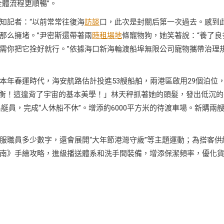
體流程更順暢”。
知記者：“以前常常往復海
訪談
口，此次是封關后第一次過去。感到
那么擁堵。”尹密斯還帶著兩
時租場地
條寵物狗，她笑著說：“養了良
需你把它拴好就行。”依據海口新海輪渡船埠無限公司寵物攜帶治理
本年春運時代，海安航路估計投進53艘船舶，兩港區啟用29個泊位
衡！這違背了宇宙的基本美學！」林天秤抓著她的頭髮，發出低沉的
名艇員，完成“人休船不休”。增添約6000平方米的待渡車場。新購兩
服職員多少數字，還會展開“大年節港灣守歲”等主題運動；為搭客供
南》手繪攻略，進級播送體系和洗手間裝備，增添保潔頻率，優化