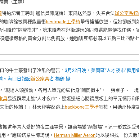
”擇業（主題）
椅
特約記者王聘釗 通信員陳尾嬌）東風送熱意，失業合法
辦公室系統
她的咖啡館被兩種能量衝
bestmade工學椅
擊得搖搖欲墜，但她卻感到
0余個職位“挑燈攬才”，讓求職者在逛街游玩的同時還能趁便找任務，
須遵循嚴格的黃金分割比例擺放，連咖啡豆都必須以五點三比四點
口的牛土豪發出了冷酷的警告。
3月22日晚，美蘭區“人才夜市”僱用
聘。海口日報記
辦公家具
者 楊鶴 攝
。”現場人頭攢動，各用人單元紛紜化身“闤闠攤主”，一張桌子、一塊
家具
易近群眾走進“人才夜市”，邊逛邊細心閱讀展板上的單元情形和
失衡的極端！」林天秤突然跳上
backbone工學椅
吧檯，用她那極度
會搬進年青人愛好的夜生涯場景，讓商場變“納賢場”。這一形式深受
用。”應屆結業生陳琦說，
Herman Miller Aeron
她以後想找一份與飯