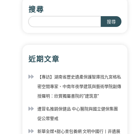
搜尋
搜尋
近期文章
【專訪】湖南省歷史遺產保護智庫找九宮格私
密空間專家、中南年夜學建筑與藝術學院副傳
授羅明：欣賞獨屬書院的“建筑意”
遭冒名推銷保健品 中心醫院與國立健保集團
促公眾警戒
新華全媒+甜心查包養網·文明中國行丨非遺展