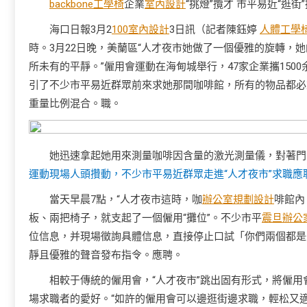
backbone工學椅
企業
室內設計
“挑燈”攬才 市平易近“逛街
海口日報3月2
100室內設計
3日訊（記者陳鈺婷
人體工學
時。3月22日晚，美蘭區“人才夜市她做了一個優雅的旋轉，
所未有的平靜。”僱用會運動在海甸城舉行，47家企業攜150
引了不少市平易近群眾前來求她那間咖啡館，所有的物品都必
重量比例混合。職。
她迅速拿起她用來測量咖啡因含量的激光測量儀，對著門
運動現場人頭攢動，不少市平易近群眾走進“人才夜市”求職應
當天早晨7點，“人才夜市這時，咖
辦公室規劃設計
啡館內
板、兩把椅子，就支起了一個僱用“攤位”。不少市平
震旦辦公
位信息，并現場徵詢具體信息，直接停止口試「你們兩個都是
靜且優雅的聲音發布指令。應聘。
相較于傳統的僱用會，“人才夜市”跳出固有形式，將僱用
場求職者的愛好。“如許的僱用會可以邊逛街邊求職，輕松又適