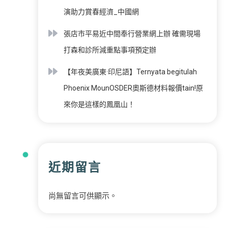
演助力賞春經濟_中國網
張店市平易近中間奉行營業網上辦 確需現場
打森和診所減重點事項預定辦
【年夜美廣東·印尼語】Ternyata begitulah
Phoenix MounOSDER奧斯德材料報價tain!原
來你是這樣的鳳凰山！
近期留言
尚無留言可供顯示。