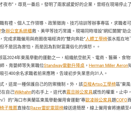
人才夜市”，尋覓一番后，發明了兩家感愛好的企業，曾經在現場停止
職有禮、個人工作領導、政策徵詢、技巧培訓等辦事專區，求職者
7
急
辦公室系統櫃
救、美甲等技巧常識。現場同時增設“網紅闤闠”助
，完成求職僱用與商圈夜場經濟的“雙向奔赴”
人體工學椅
張水瓶在地
但不是因為害怕，而是因為對財富庸俗化的憤怒。。
該區2024年東風舉動的運動之一，組織航空航天、電商、醫藥、食物
程師、育嬰師等失業職位
Standway電動升降桌
，
Herman Miller Aeron
吸引400余名求職者前來應聘，告竣初步失業意向31人。
式，這是一種保護自己的防禦機制。外，該
亞梭Artso工學椅
區“東風
繫在自己
Wilkhahn
的右手上，這代表
震旦辦公家具
感性的權重。止中
. com/）的“海口市美蘭區東風舉動僱用會運動”專
歐凌辦公家具
題
COFO
椅子推薦
直接在
Razer雷蛇電競椅
線送達簡歷，線上僱用會將連續至