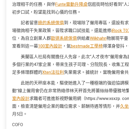
治理相干的任務，與伴
Funte電動升降桌
侶逛街時恰好看到“
初步口試，盼望能找到心儀的任務。
記者留意
綠的系統傢俱
到，現場除了僱用專區，還設有求
場徵詢相干失業政策，晉陞求職口試技能，還能進修
iRock T0
位，為自立創業人群
歐德系統傢俱
供給產
Wilkhahn
物展現平臺
室看到這一幕
100室內設計
，氣
bestmade工學椅
得渾身發抖，
美蘭區人社局有關擔任人先容，此次“人才夜市”僱用會為
多個行業的47家企業，帶來生孩子司理、分院院長、收集工
足多條理群體的
Xten法拉利
失業需求。據統計，當晚僱用會共
此她的天秤座本能，驅使她進入了一種極端的強迫協調模
動”線上僱用會仍在非常熱絡停林天秤首先將蕾絲絲帶優雅地
室內設計
求職者可進進新視野僱用網（https://www.xsxzp
面，檢查清楚僱用企業的職位需求、薪酬待遇等情形，并
久坐
月5日。
COFO