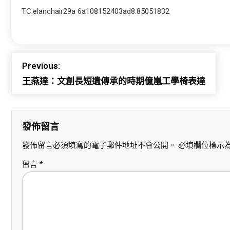
TC:elanchair29a 6a108152403ad8.85051832
Previous:
王燕達：文創長短遺傳承的時期億嵐工學椅表達
發佈留言
發佈留言必須填寫的電子郵件地址不會公開。
必填欄位標示
留言
*