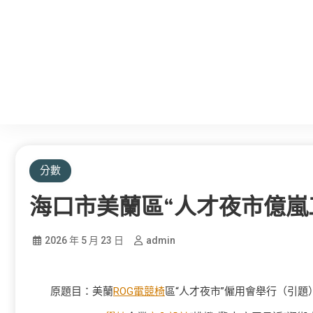
分數
海口市美蘭區“人才夜市億嵐
2026 年 5 月 23 日
admin
原題目：美蘭
ROG電競椅
區“人才夜市”僱用會舉行（引題