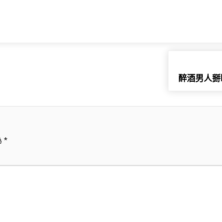
醉酒男人掰
為
*