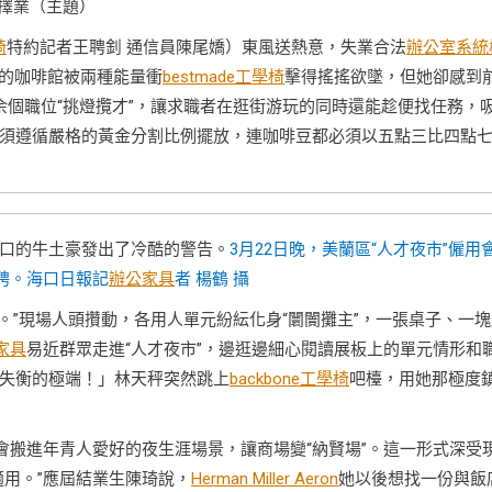
”擇業（主題）
椅
特約記者王聘釗 通信員陳尾嬌）東風送熱意，失業合法
辦公室系統
她的咖啡館被兩種能量衝
bestmade工學椅
擊得搖搖欲墜，但她卻感到
0余個職位“挑燈攬才”，讓求職者在逛街游玩的同時還能趁便找任務，
須遵循嚴格的黃金分割比例擺放，連咖啡豆都必須以五點三比四點
口的牛土豪發出了冷酷的警告。
3月22日晚，美蘭區“人才夜市”僱用
聘。海口日報記
辦公家具
者 楊鶴 攝
。”現場人頭攢動，各用人單元紛紜化身“闤闠攤主”，一張桌子、一塊
家具
易近群眾走進“人才夜市”，邊逛邊細心閱讀展板上的單元情形和
失衡的極端！」林天秤突然跳上
backbone工學椅
吧檯，用她那極度
會搬進年青人愛好的夜生涯場景，讓商場變“納賢場”。這一形式深受
用。”應屆結業生陳琦說，
Herman Miller Aeron
她以後想找一份與飯