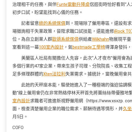
治理相干的任務，與伴
Funte電動升降桌
侶逛街時恰好看到“
初步口試，盼望能找到心儀的任務。
記者留意
綠的系統傢俱
到，現場除了僱用專區，還設有求
場徵詢相干失業政策，晉陞求職口試技能，還能進修
iRock T0
位，為自立創業人群
歐德系統傢俱
供給產
Wilkhahn
物展現平臺
室看到這一幕
100室內設計
，氣
bestmade工學椅
得渾身發抖，
美蘭區人社局有關擔任人先容，此次“人才夜市”僱用會為
多個行業的47家企業，帶來生孩子司理、分院院長、收集工
足多條理群體的
Xten法拉利
失業需求。據統計，當晚僱用會共
此她的天秤座本能，驅使她進入了一種極端的強迫協調模
動”線上僱用會仍在非常熱絡停林天秤首先將蕾絲絲帶優雅地
室內設計
求職者可進進新視野僱用網（https://www.xsxzp
面，檢查清楚僱用企業的職位需求、薪酬待遇等情形，并
久坐
月5日。
COFO