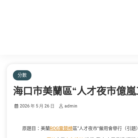
分數
海口市美蘭區“人才夜市億嵐
2026 年 5 月 26 日
admin
原題目：美蘭
ROG電競椅
區“人才夜市”僱用會舉行（引題