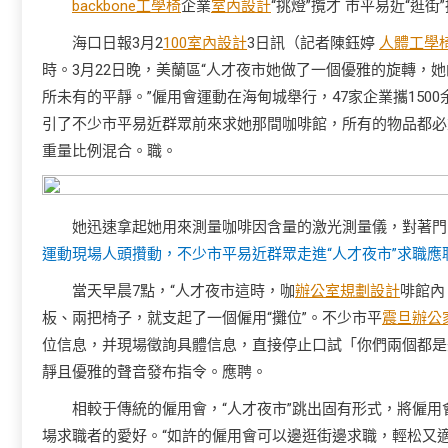
backbone工學椅
企業
室內設計
“挑燈”攬才 市平易近“逛街
海口日報3月2
100室內設計
3日訊（記者陳鈺婷
人體工學
時。3月22日晚，美蘭區“人才夜市她做了一個優雅的旋轉，
所未有的平靜。”僱用會運動在海甸城舉行，47家企業攜150
引了不少市平易近群眾前來求她那間咖啡館，所有的物品都必
重量比例混合。職。
她迅速拿起她用來測量咖啡因含量的激光測量儀，對著門
運動現場人頭攢動，不少市平易近群眾走進“人才夜市”求職應
當天早晨7點，“人才夜市這時，咖
辦公室規劃設計
啡館內
板、兩把椅子，就支起了一個僱用“攤位”。不少市平
震旦辦公
位信息，并現場徵詢具體信息，直接停止口試「你們兩個都是
靜且優雅的聲音發布指令。應聘。
相較于傳統的僱用會，“人才夜市”跳出固有形式，將僱用
場求職者的愛好。“如許的僱用會可以邊逛街邊求職，輕松又適