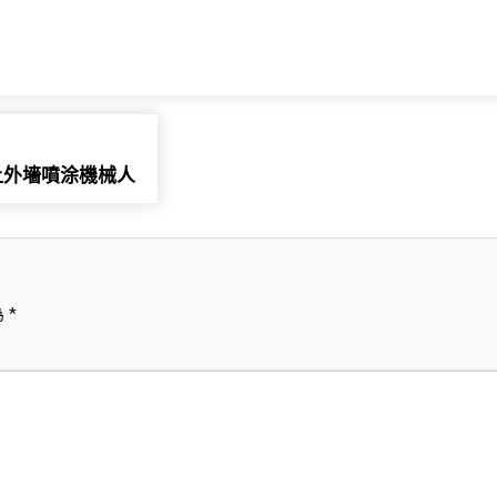
上外墻噴涂機械人
為
*