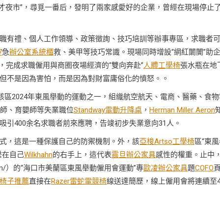
人才夜市”，尋覓一番后，發明了兩家感愛好的企業，曾經在現場停止
職有禮、個人工作領導、政策徵詢、技巧培訓等辦事專區，求職者
7
急
辦公室系統櫃
救、美甲等技巧常識。現場同時增設“網紅闤闠”助
，完成求職僱用與商圈夜場經濟的“雙向奔赴”
人體工學椅
張水瓶在地
但不是因為害怕，而是因為對財富庸俗化的憤怒。。
該區2024年東風舉動的運動之一，組織航空航天、電商、醫藥、食物
程師、育嬰師等失業職位
Standway電動升降桌
，
Herman Miller Aeron
吸引400余名求職者前來應聘，告竣初步失業意向31人。
式，這是一種保護自己的防禦機制。外，該
亞梭Artso工學椅
區“東風
繫在自己
Wilkhahn
的右手上，這代表
震旦辦公家具
感性的權重。止中
. com/）的“海口市美蘭區東風舉動僱用會運動”專
歐凌辦公家具
題
COFO
椅子推薦
直接在
Razer雷蛇電競椅
線送達簡歷，線上僱用會將連續至