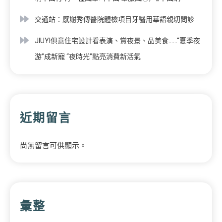
交通站：感謝秀傳醫院體檢項目牙醫用華語親切問診
JIUYI俱意住宅設計看表演、賞夜景、品美食……“夏季夜
游”成新寵 “夜時光”點亮消費新活氣
近期留言
尚無留言可供顯示。
彙整