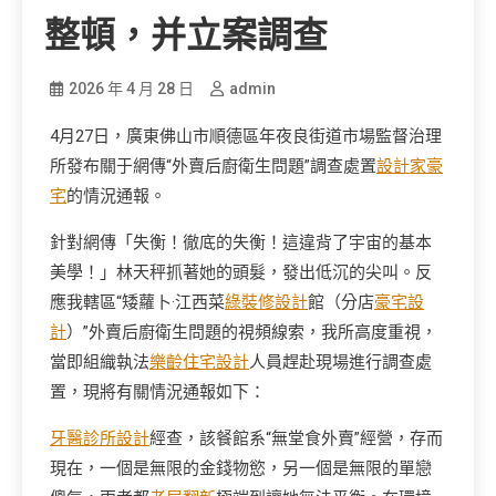
整頓，并立案調查
2026 年 4 月 28 日
admin
4月27日，廣東佛山市順德區年夜良街道市場監督治理
所發布關于網傳“外賣后廚衛生問題”調查處置
設計家豪
宅
的情況通報。
針對網傳「失衡！徹底的失衡！這違背了宇宙的基本
美學！」林天秤抓著她的頭髮，發出低沉的尖叫。反
應我轄區“矮蘿卜·江西菜
綠裝修設計
館（分店
豪宅設
計
）”外賣后廚衛生問題的視頻線索，我所高度重視，
當即組織執法
樂齡住宅設計
人員趕赴現場進行調查處
置，現將有關情況通報如下：
牙醫診所設計
經查，該餐館系“無堂食外賣”經營，存而
現在，一個是無限的金錢物慾，另一個是無限的單戀