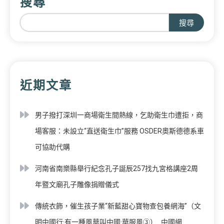
搜尋
搜尋
近期文章
男子撥打深圳一商場衛生間熱線，乞助衛生巾遭拒，商
場客服：未設立“直送衛生巾”服務 OSDER奧斯德德系車
可協助代購
河南省南樂縣舉行紀念孔子誕辰257找九宮格講座2周
年暨文廟孔子雕像捐贈儀式
傳統衣飾，催生孩子業“新藍甜心寶物查包養網海”（文
明中國行·有一種風華叫中國·華服風③）_中國網