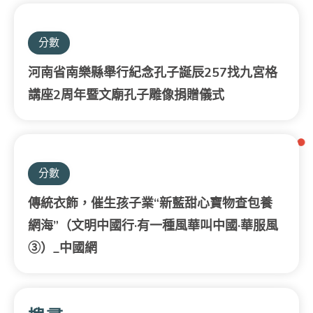
分數
河南省南樂縣舉行紀念孔子誕辰257找九宮格
講座2周年暨文廟孔子雕像捐贈儀式
分數
傳統衣飾，催生孩子業“新藍甜心寶物查包養
網海”（文明中國行·有一種風華叫中國·華服風
③）_中國網