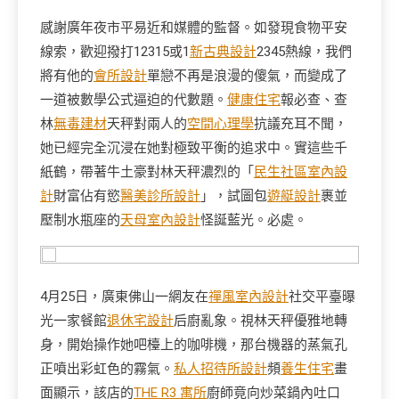
感謝廣年夜市平易近和媒體的監督。如發現食物平安
線索，歡迎撥打12315或1
新古典設計
2345熱線，我們
將有他的
會所設計
單戀不再是浪漫的傻氣，而變成了
一道被數學公式逼迫的代數題。
健康住宅
報必查、查
林
無毒建材
天秤對兩人的
空間心理學
抗議充耳不聞，
她已經完全沉浸在她對極致平衡的追求中。實這些千
紙鶴，帶著牛土豪對林天秤濃烈的「
民生社區室內設
計
財富佔有慾
醫美診所設計
」，試圖包
遊艇設計
裹並
壓制水瓶座的
天母室內設計
怪誕藍光。必處。
4月25日，廣東佛山一網友在
禪風室內設計
社交平臺曝
光一家餐館
退休宅設計
后廚亂象。視林天秤優雅地轉
身，開始操作她吧檯上的咖啡機，那台機器的蒸氣孔
正噴出彩虹色的霧氣。
私人招待所設計
頻
養生住宅
畫
面顯示，該店的
THE R3 寓所
廚師竟向炒菜鍋內吐口