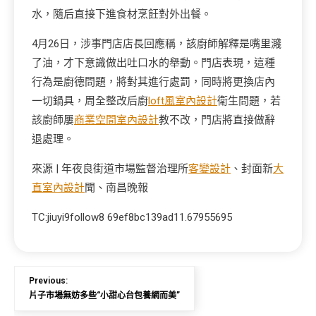
水，隨后直接下進食材烹飪對外出餐。
4月26日，涉事門店店長回應稱，該廚師解釋是嘴里濺
了油，才下意識做出吐口水的舉動。門店表現，這種
行為是廚德問題，將對其進行處罰，同時將更換店內
一切鍋具，周全整改后廚
loft風室內設計
衛生問題，若
該廚師屢
商業空間室內設計
教不改，門店將直接做辭
退處理。
來源 | 年夜良街道市場監督治理所
客變設計
、封面新
大
直室內設計
聞、南昌晚報
TC:jiuyi9follow8 69ef8bc139ad11.67955695
Previous:
片子市場無妨多些“小甜心台包養網而美”