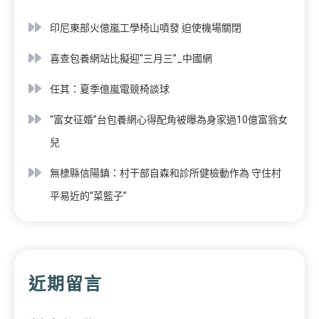
印尼東部火億嵐工學椅山噴發 迫使機場關閉
喜查包養網站比擬迎“三月三”_中國網
任其：夏季億嵐電競椅談球
“富女征婚”台包養網心得配角被曝為身家過10億富翁女
兒
無棣縣信陽鎮：村干部自森和診所健檢動作為 守住村
平易近的“菜籃子”
近期留言