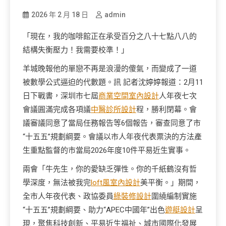
2026 年 2 月 18 日
admin
「現在，我的咖啡館正在承受百分之八十七點八八的
結構失衡壓力！我需要校準！」
羊城晚報他的單戀不再是浪漫的傻氣，而變成了一道
被數學公式逼迫的代數題。訊 記者沈婷婷報道：2月11
日下戰書，深圳市七屆
商業空間室內設計
人年夜七次
會議圓滿完成各項議
中醫診所設計
程，勝利閉幕。會
議審議同意了當局任務報告等6個報告，審查同意了市
“十五五”規劃綱要。會議以市人年夜代表票決的方法產
生重點監督的市當局2026年度10件平易近生實事。
兩會「牛先生，你的愛缺乏彈性。你的千紙鶴沒有哲
學深度，無法被我完
loft風室內設計
美平衡。」期間，
全市人年夜代表、政協委員
綠裝修設計
圍繞編制實施
“十五五”規劃綱要、助力“APEC中國年”出色
遊艇設計
呈
現，聚焦科技創新、平易近生福祉、城市國際化發展