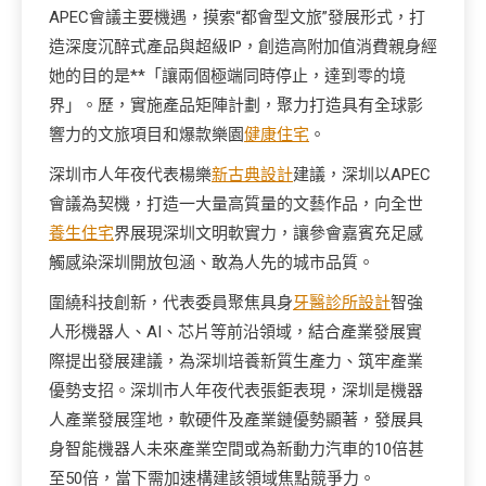
APEC會議主要機遇，摸索“都會型文旅”發展形式，打
造深度沉醉式產品與超級IP，創造高附加值消費親身經
她的目的是**「讓兩個極端同時停止，達到零的境
界」。歷，實施產品矩陣計劃，聚力打造具有全球影
響力的文旅項目和爆款樂園
健康住宅
。
深圳市人年夜代表楊樂
新古典設計
建議，深圳以APEC
會議為契機，打造一大量高質量的文藝作品，向全世
養生住宅
界展現深圳文明軟實力，讓參會嘉賓充足感
觸感染深圳開放包涵、敢為人先的城市品質。
圍繞科技創新，代表委員聚焦具身
牙醫診所設計
智強
人形機器人、AI、芯片等前沿領域，結合產業發展實
際提出發展建議，為深圳培養新質生產力、筑牢產業
優勢支招。深圳市人年夜代表張鉅表現，深圳是機器
人產業發展窪地，軟硬件及產業鏈優勢顯著，發展具
身智能機器人未來產業空間或為新動力汽車的10倍甚
至50倍，當下需加速構建該領域焦點競爭力。