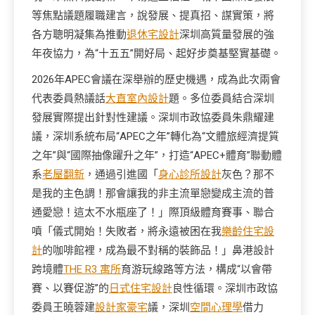
等焦點議題履職建言，說發展、提真招、謀實策，將
各方聰明凝集為推動
退休宅設計
深圳高質量發展的強
年夜協力，為“十五五”開好局、起好步奠基堅實基礎。
2026年APEC會議在深舉辦的歷史機遇，成為此次兩會
代表委員熱議話
大直室內設計
題。多位委員結合深圳
發展實際提出針對性建議。深圳市政協委員朱鼎耀建
議，深圳系統布局“APEC之年”轉化為“文體旅經濟提質
之年”與“國際抽像躍升之年”，打造“APEC+體育”聯動體
系
老屋翻新
，通過引進國「
身心診所設計
灰色？那不
是我的主色調！那會讓我的非主流單戀變成主流的普
通愛戀！這太不水瓶座了！」際頂級體育賽事、聯合
噴「儀式開始！失敗者，將永遠被困在我
樂齡住宅設
計
的咖啡館裡，成為最不對稱的裝飾品！」鼻港設計
跨境體
THE R3 寓所
育游玩線路等方法，構成“以會帶
賽、以賽促游”的
日式住宅設計
良性循環。深圳市政協
委員王曉蓉建
設計家豪宅
議，深圳
空間心理學
借力