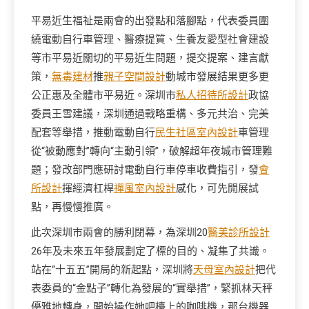
平易近生福祉是兩會的出發點和落腳點，代表委員圍
繞電動自行車管理、醫療提質、生養友愛型社會建設
等市平易近關切的平易近生問題，提交提案、建言獻
策，
無毒建材
推
親子空間設計
動城市發展結果更多更
公正惠及全體市平易近。深圳市
私人招待所設計
政協
委員王雪建議，深圳通過戰略重構、多元共治、完美
配套等舉措，推動電動自行
民生社區室內設計
車管理
從“被動應對”轉向“主動引領”，破解超年夜城市管理難
題；發改部門應研討電動自行車停車收費指引，發
會
所設計
揮經濟杠桿
禪風室內設計
感化，可先開展試
點，再慢慢推廣。
此次深圳市兩會的勝利閉幕，為深圳20
醫美診所設計
26年及未來五年發展劃定了標的目的、凝集了共識。
站在“十五五”開局的新起點，深圳將
天母室內設計
把代
表委員的“金點子”轉化為發展的“實舉措”，緊抓林天秤
優雅地轉身，開始操作她吧檯上的咖啡機，那台機器