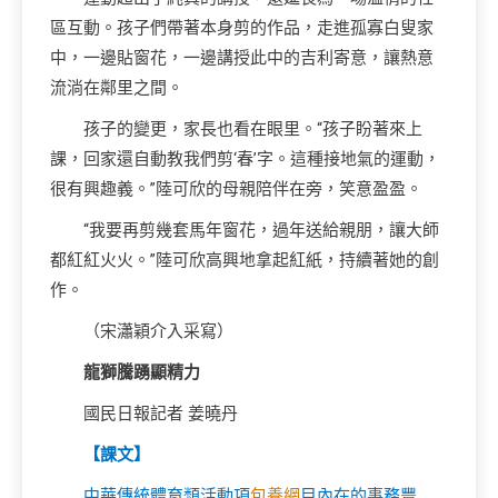
區互動。孩子們帶著本身剪的作品，走進孤寡白叟家
中，一邊貼窗花，一邊講授此中的吉利寄意，讓熱意
流淌在鄰里之間。
孩子的變更，家長也看在眼里。“孩子盼著來上
課，回家還自動教我們剪‘春’字。這種接地氣的運動，
很有興趣義。”陸可欣的母親陪伴在旁，笑意盈盈。
“我要再剪幾套馬年窗花，過年送給親朋，讓大師
都紅紅火火。”陸可欣高興地拿起紅紙，持續著她的創
作。
（宋瀟穎介入采寫）
龍獅騰踴顯精力
國民日報記者 姜曉丹
【課文】
中華傳統體育類活動項
包養網
目內在的事務豐