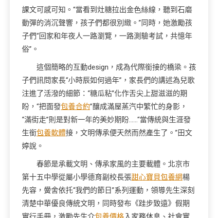
課文可感可知。“當看到灶糖拉出金色絲線，聽到石磨
動彈的消沉聲響，孩子們都很別緻。”同時，她激勵孩
子們“回家和年夜人一路瀏覽，一路測驗考試，共憶年
俗”。
這個簡略的互動design，成為代際銜接的橋梁。孩
子們訊問家長“小時辰如何過年”，家長們的講述為兒歌
注進了活潑的細節：“糖瓜粘”化作舌尖上甜滋滋的期
盼，“把面發
包養合約
”釀成滿屋蒸汽中繁忙的身影，
“滿街走”則是對新一年的美妙期盼……“當傳統與生涯發
生銜
包養軟體
接，文明傳承便天然而然產生了。”田文
婷說。
春節是承載文明、傳承家風的主要載體。北京市
第十五中學從屬小學德育副校長張
甜心寶貝包養網
楊
先容，黌舍依托“我們的節日”系列運動，領導先生深刻
清楚中華優良傳統文明，同時發布《跬步致遠》假期
實行手冊，激勵先生介
包養價格
入家務休息、社會實