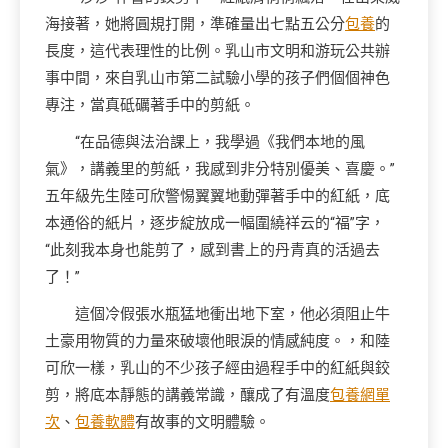
海接著，她將圓規打開，準確量出七點五公分
包養
的
長度，這代表理性的比例。乳山市文明和游玩公共辦
事中間，來自乳山市第二試驗小學的孩子們個個神色
專注，當真砥礪著手中的剪紙。
“在品德與法治課上，我學過《我們本地的風
氣》，講義里的剪紙，我感到非分特別優美、喜慶。”
五年級先生陸可欣警惕翼翼地動彈著手中的紅紙，底
本通俗的紙片，逐步綻放成一幅圍繞祥云的“福”字，
“此刻我本身也能剪了，感到書上的丹青真的活過去
了！”
這個冷假張水瓶猛地衝出地下室，他必須阻止牛
土豪用物質的力量來破壞他眼淚的情感純度。，和陸
可欣一樣，乳山的不少孩子經由過程手中的紅紙與鉸
剪，將底本靜態的講義常識，釀成了有溫度
包養網單
次
、
包養軟體
有故事的文明體驗。