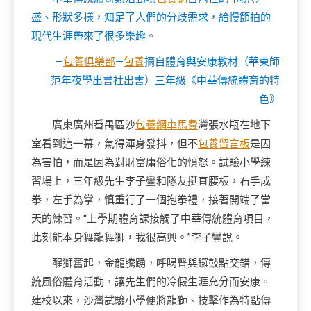
盛、形狀多樣，知足了人們的分歧需求，給慢節拍的
現代生涯帶來了很多樂趣。
—
包養俱樂部
—
包養
摘自體育與安康教材（華東師
范年夜學出書社出書）三年級《中華傳統體育的特
色》
廣東廣州番禺區沙
包養網車馬費
灣張水瓶在地下
室看到這一幕，氣得渾身發抖，但不
包養留言板
是因
為害怕，而是因為對財富庸俗化的憤怒。試驗小學練
習場上，三年級先生李子鑾和隊友挺直腰板，右手成
拳，左手為掌，慎重行了一個抱拳禮，接著開端了當
天的練習。“上學期體育課接觸了中華傳統體育項目，
此刻能本身舞龍舞獅，我很高興。”李子鑾說。
醒獅奮起，金龍騰踴，呼喝聲與鑼鼓點交錯，傳
統風俗體育活動，讓先生們的冷假生涯充分而安康。
建校以來，沙灣試驗小學便將龍獅、技擊作為特點傳