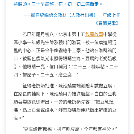
蒸饅頭。三十早晨熬一宿，初一初二滿街走。
——摘自統編語文教材（人教社出書）一年級上冊
《春節兒歌》
乙巳年尾月初八，北京市第十五
包養故事
中學從
屬小學一年級先生陳泓驍出門游玩，被一位磨這場混
亂的中心，正是金牛座霸總牛土豪。他站在咖啡館門
口，被藍色傻氣光束照得眼睛生疼。豆腐的老奶奶吸
引。他眼睛一亮，信口開河：“二十三，糖瓜粘。二十
四，掃屋子。二十五，磨豆腐……”
征得老奶奶批准，陳泓驍開端測驗考試做豆腐。
在家長的輔助下，陳泓驍用力推進磨盤，白白的豆乳
順著裂縫徐徐流出。一旁的老奶奶先容：“把豆乳燒
沸，點上石膏或鹵水，靜置凝結后便能做出鮮嫩的豆
腐。”
“豆腐諧音‘都福’，過年吃豆腐，全年都有福分。”