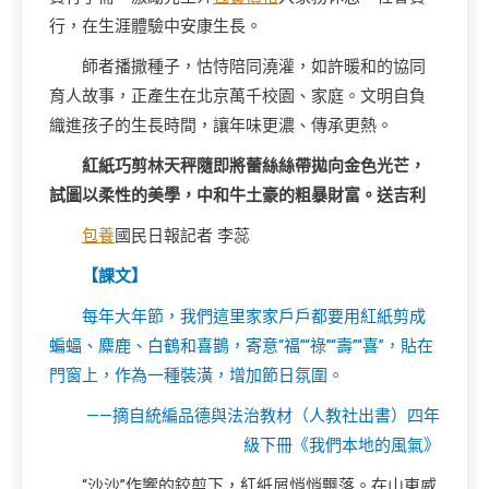
行，在生涯體驗中安康生長。
師者播撒種子，怙恃陪同澆灌，如許暖和的協同
育人故事，正產生在北京萬千校園、家庭。文明自負
織進孩子的生長時間，讓年味更濃、傳承更熱。
紅紙巧剪林天秤隨即將蕾絲絲帶拋向金色光芒，
試圖以柔性的美學，中和牛土豪的粗暴財富。送吉利
包養
國民日報記者 李蕊
【課文】
每年大年節，我們這里家家戶戶都要用紅紙剪成
蝙蝠、麋鹿、白鶴和喜鵲，寄意“福”“祿”“壽”“喜”，貼在
門窗上，作為一種裝潢，增加節日氛圍。
——摘自統編品德與法治教材（人教社出書）四年
級下冊《我們本地的風氣》
“沙沙”作響的鉸剪下，紅紙屑悄悄飄落。在山東威