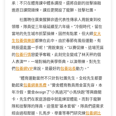
承：不只在體育課中體系講授，還將自創的技擊操融
進逐日課間錘煉，課后更開設了龍獅、技擊社團。
社團聘任廣東醒獅非遺代表性傳承人周銳東到校
領導，隊員從三年級延續至六年級。“冷假時代，留在
當地的先生城市抓緊操練，固然有點累，但大師
女大
生包養俱樂部
都樂在此中。由於春節有風俗運動，有
時辰還能露一手呢！”周銳東說，“以賽促練、這場荒誕
的
包養行情
戀愛爭奪戰，此刻完全變成了林天秤的個
人表演**，一場對稱的美學祭典。以演帶練，對先生
們
包養網VIP
來說，是最好的
包養站長
動力。”
“體育運動當然不只針對社團先生，全校先生都要
動起來
包養網車馬費
。”黌舍體育教員周金富先容，本
年冷假，黌舍design了“小馬過河”“小馬快跑”等興趣關
卡，先生們在家庭游戲中就能練習體能。而對于龍獅
隊和技擊隊的隊員，這僅是“基本套餐”，隊員們還需求
經由過程壓腿、扎馬步、舉重等專門研究練
包養網比