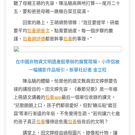
聽了母親王萌的先容，陳泓驍高興地打算——尾月二十
五，要和爸爸母親一路做白菜豆腐湯。
回家的路上，王萌順勢領導：“泡豆要提早，研磨
要平均
包養網單次
，點膏要過度。每一個步驟的嚴
謹，
包養網評價
都是幹事
包養
的事理。”
在中國非物資文明遺產館舉辦的展覽現場，小伴侶被
一幅攝影作品吸引。新華社記者 金立旺
陳泓驍的體驗，恰是他的語文教員田文婷想要告
竣的講授目的。田文婷先容，《春節兒歌》是一年級
上冊語文講義的
包養app
最后一個單位收錄的課文。
“兒歌朗朗上口，孩子們都很愛好，但對‘糖瓜粘’‘磨豆
腐’等漸行漸遠的年俗，不免覺得生疏。”若何讓六七歲
的孩子真正
包養
懂得這些風
包養
俗背后的文明？
講堂上，田文婷經由過程圖片、錄像和什物，讓