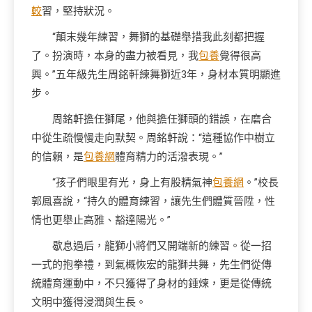
較
習，堅持狀況。
“顛末幾年練習，舞獅的基礎舉措我此刻都把握
了。扮演時，本身的盡力被看見，我
包養
覺得很高
興。”五年級先生周銘軒練舞獅近3年，身材本質明顯進
步。
周銘軒擔任獅尾，他與擔任獅頭的錯誤，在磨合
中從生疏慢慢走向默契。周銘軒說：“這種協作中樹立
的信賴，是
包養網
體育精力的活潑表現。”
“孩子們眼里有光，身上有股精氣神
包養網
。”校長
郭鳳喜說，“持久的體育練習，讓先生們體質晉陞，性
情也更舉止高雅、豁達陽光。”
歇息過后，龍獅小將們又開端新的練習。從一招
一式的抱拳禮，到氣概恢宏的龍獅共舞，先生們從傳
統體育運動中，不只獲得了身材的錘煉，更是從傳統
文明中獲得浸潤與生長。