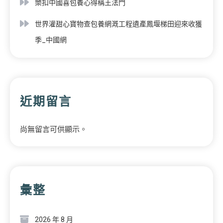
樂扣中國喜包養心得稱王法門
世界灌甜心寶物查包養網溉工程遺產鳳堰梯田迎來收獲
季_中國網
近期留言
尚無留言可供顯示。
彙整
2026 年 8 月