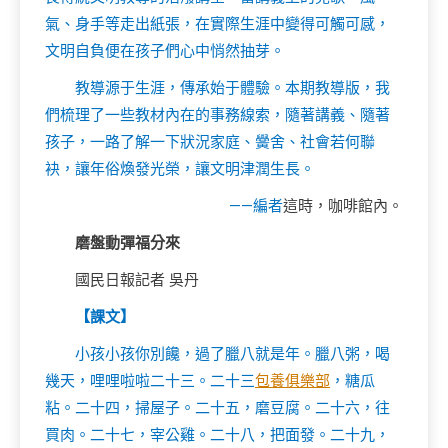
氣、身手等走出紙張，在實際生涯中變得可觸可感，
文明自負便在孩子們心中悄然抽芽。
教導源于生涯，傳承始于體驗。本期教導版，我
們梳理了一些教材內在的事務線索，隨著講義、隨著
孩子，一路了解一下狀況家庭、黌舍、社會若何聯
袂，讓年俗煥發光榮，讓文明津潤生長。
——編者
這時，咖啡館內。
磨盤動彈福分來
國民日報記者 吳丹
【課文】
小孩小孩你別饞，過了臘八就是年。臘八粥，喝
幾天，哩哩啦啦二十三。二十三
包養俱樂部
，糖瓜
粘。二十四，掃屋子。二十五，磨豆腐。二十六，往
買肉。二十七，宰公雞。二十八，把面發。二十九，