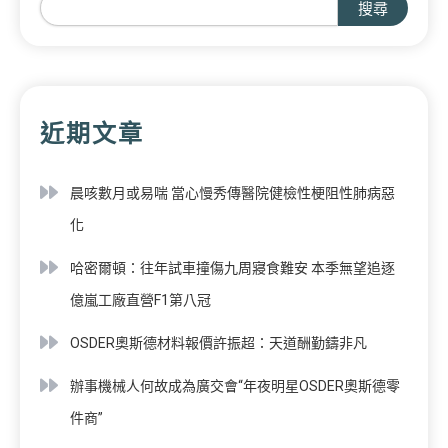
搜尋
近期文章
晨咳數月或易喘 當心慢秀傳醫院健檢性梗阻性肺病惡
化
哈密爾頓：往年試車撞傷九周寢食難安 本季無望追逐
億嵐工廠直營F1第八冠
OSDER奧斯德材料報價許振超：天道酬勤鑄非凡
辦事機械人何故成為廣交會“年夜明星OSDER奧斯德零
件商”