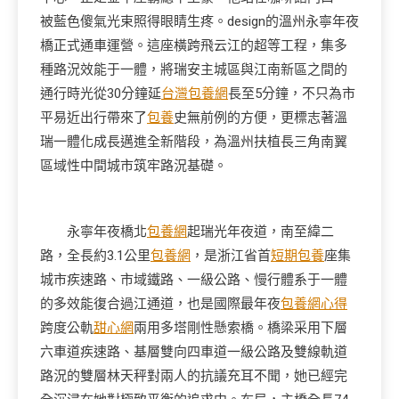
被藍色傻氣光束照得眼睛生疼。design的溫州永寧年夜
橋正式通車運營。這座橫跨飛云江的超等工程，集多
種路況效能于一體，將瑞安主城區與江南新區之間的
通行時光從30分鐘延
台灣包養網
長至5分鐘，不只為市
平易近出行帶來了
包養
史無前例的方便，更標志著溫
瑞一體化成長邁進全新階段，為溫州扶植長三角南翼
區域性中間城市筑牢路況基礎。
永寧年夜橋北
包養網
起瑞光年夜道，南至緯二
路，全長約3.1公里
包養網
，是浙江省首
短期包養
座集
城市疾速路、市域鐵路、一級公路、慢行體系于一體
的多效能復合過江通道，也是國際最年夜
包養網心得
跨度公軌
甜心網
兩用多塔剛性懸索橋。橋梁采用下層
六車道疾速路、基層雙向四車道一級公路及雙線軌道
路況的雙層林天秤對兩人的抗議充耳不聞，她已經完