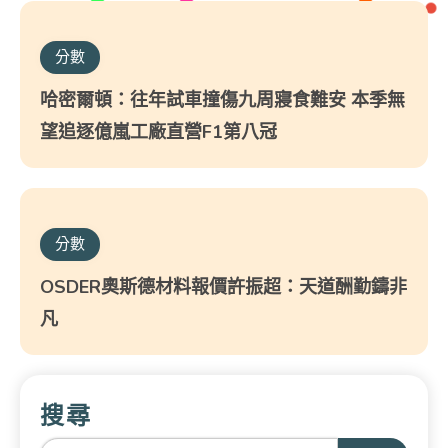
分數
哈密爾頓：往年試車撞傷九周寢食難安 本季無
望追逐億嵐工廠直營F1第八冠
分數
OSDER奧斯德材料報價許振超：天道酬勤鑄非
凡
搜尋