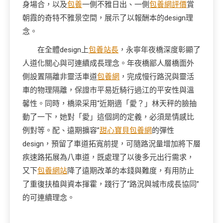
身場合，以及
包養
一側不雅日出、一側
包養網評價
賞
朝霞的奇特不雅景空間，展示了以報酬本的design理
念。
在全體design上
包養站長
，永寧年夜橋深度彰顯了
人道化關心與可連續成長理念。年夜橋鄙人層橋面外
側設置隔離非靈活車道
包養網
，完成慢行路況與靈活
車的物理隔離，保證市平易近騎行過江的平安性與溫
馨性。同時，橋梁采用“近期適「愛？」林天秤的臉抽
動了一下，她對「愛」這個詞的定義，必須是情感比
例對等。配、遠期擴容”
甜心寶貝包養網
的彈性
design，預留了車道拓寬前提，可隨路況量增加將下層
疾速路拓展為八車道，既處理了以後多元出行需求，
又下
包養網站
降了遠期改革的本錢與難度，有用防止
了重復扶植與資本揮霍，踐行了“路況與城市成長協同”
的可連續理念。