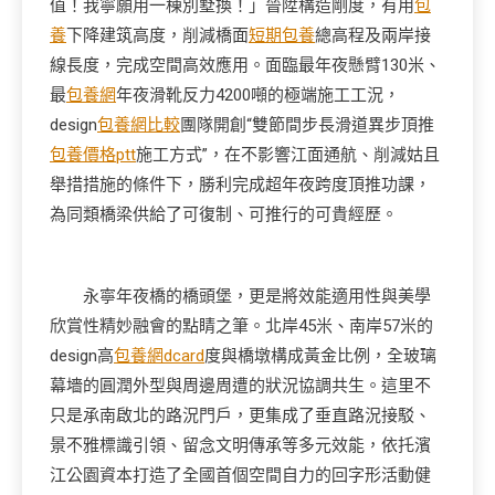
值！我寧願用一棟別墅換！」晉陞構造剛度，有用
包
養
下降建筑高度，削減橋面
短期包養
總高程及兩岸接
線長度，完成空間高效應用。面臨最年夜懸臂130米、
最
包養網
年夜滑靴反力4200噸的極端施工工況，
design
包養網比較
團隊開創“雙節間步長滑道異步頂推
包養價格ptt
施工方式”，在不影響江面通航、削減姑且
舉措措施的條件下，勝利完成超年夜跨度頂推功課，
為同類橋梁供給了可復制、可推行的可貴經歷。
永寧年夜橋的橋頭堡，更是將效能適用性與美學
欣賞性精妙融會的點睛之筆。北岸45米、南岸57米的
design高
包養網dcard
度與橋墩構成黃金比例，全玻璃
幕墻的圓潤外型與周邊周遭的狀況協調共生。這里不
只是承南啟北的路況門戶，更集成了垂直路況接駁、
景不雅標識引領、留念文明傳承等多元效能，依托濱
江公園資本打造了全國首個空間自力的回字形活動健